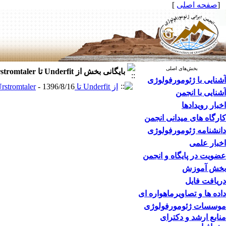
[
صفحه اصلی
]
بخش‌های اصلی
بایگانی بخش
از Underfit تا Urstromtaler
آشنایی با ژئومورفولوژی
از Underfit تا Urstromtaler
- 1396/8/16 -
آشنایی با انجمن
اخبار رویدادها
کارگاه های میدانی انجمن
دانشنامه ژئومورفولوژی
اخبار علمی
عضویت در پایگاه و انجمن
بخش آموزش
دریافت فایل
داده ها و تصاویرماهواره ای
موسسات ژئومورفولوژی
منابع ارشد و دکترای