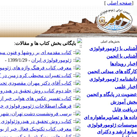
[
صفحه اصلی
]
بخش‌های اصلی
بایگانی بخش
کتاب ها و مقالات
:
آشنایی با ژئومورفولوژی
کتاب مقدمه ای بر روشها و فنون مید
آشنایی با انجمن
ژئومورفولوژی ایران
- 1399/1/29 -
اخبار رویدادها
معرفی کتاب فرهنگ واژه های ژئوم
کارگاه های میدانی انجمن
کتاب تغییرات محیطی کره زمین در کو
دانشنامه ژئومورفولوژی
کتاب آقای دکتر مهران مقصودی تحت 
اخبار علمی
جلد دوم کتاب روش تحقیق در هیدروژئولوژ
عضویت در پایگاه و انجمن
کتاب تفسیر عکس های هوایی خبر از یوسف ب
بخش آموزش
فرهنگ اصطلاحات ژئومورفولوژی خبر از ی
دریافت فایل
برسی فرونشست دشت تهران- شهریار خبر 
داده ها و تصاویرماهواره ای
کتاب روش تحقیق در هیدروژئولوژی کارست
موسسات ژئومورفولوژی
معرفی کتاب تکتونیک فعال خبر از یوسف بخ
منابع ارشد و دکترای
کتاب هانس بوبک (درباره کویر و مسیل