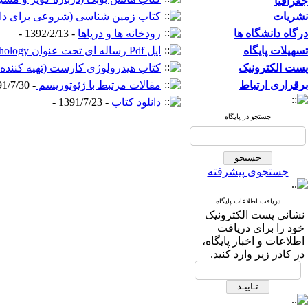
جغرافیا
نشریات
کتاب زمین شناسی (شروعی برای دان
درگاه دانشگاه ها
رودخانه ها و دریاها
- 1392/2/13 -
تسهیلات پایگاه
ایل Pdf رساله ای تحت عنوان Terrain Modelling with GIS for Tectonic Geomorphology تاریخ خبر 9/10/1391
پست الکترونیک
کتاب هیدرولوژی کارست (تهیه کننده:
برقراری ارتباط
مقالات مرتبط با ژئوتوریسم
- 1391/7/30 -
دانلود کتاب
- 1391/7/23 -
جستجو در پایگاه
جستجوی پیشرفته
دریافت اطلاعات پایگاه
نشانی پست الکترونیک
خود را برای دریافت
اطلاعات و اخبار پایگاه،
در کادر زیر وارد کنید.