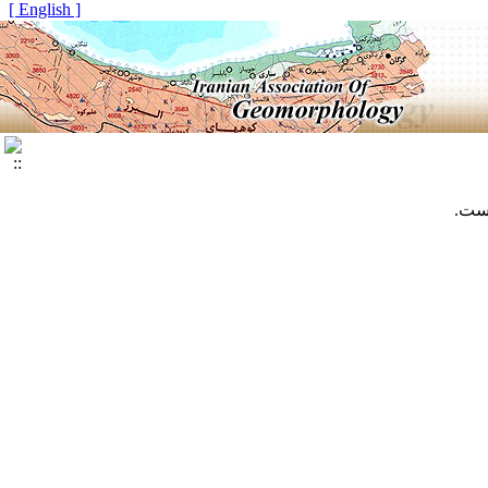
[ English ]
است.