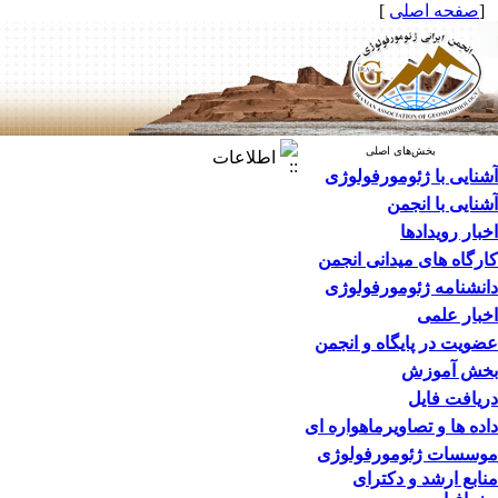
[
صفحه اصلی
]
بخش‌های اصلی
اطلاعات
آشنایی با ژئومورفولوژی
آشنایی با انجمن
اخبار رویدادها
کارگاه های میدانی انجمن
دانشنامه ژئومورفولوژی
اخبار علمی
عضویت در پایگاه و انجمن
بخش آموزش
دریافت فایل
داده ها و تصاویرماهواره ای
موسسات ژئومورفولوژی
منابع ارشد و دکترای