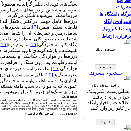
جغرافیا
سنگ‌های توده‌ای نظیر گرانیت، معمولاً 
نشریات
نمونه‌ای مشخص از درزه‌های ناشی از سرد
درگاه دانشگاه ها
مرزها همگرا می‌شوند شکل می‌گیرد.
درزه‌ها عامل مهمی در کنترل شکل لندفرم
تسهیلات پایگاه
[7]
قله‌های سنگی منفرد
(مانند صخره‌های ه
پست الکترونیک
شامل زمین و حفره‌های آن را شامل می‌شو
برقراری ارتباط
شده است. به طور کلی امتداد دره‌ اغلب 
[16]
[15]
(نگاه کنید به خمیدگی
و تورم دره
جستجو در پایگاه
ناپیوسته و بازشدگی‌های ثانویه سنگفرش‌ه
درزه‌ها در هوازدگی مکانیکی و شیمیایی 
اولیه رطوبت به درون سنگ را فراهم می‌
هوازدگی
[19]
اغلب در امتداد درزه‌های اف
جستجوی پیشرفته
مغزه‌سنگ‌ها
[20]
باقی مانده توده‌های درز
پایداری یک دامنه اغلب وابسته به جهت‌گی
عمودی که به موازی با شیب دامنه هستند
دریافت اطلاعات پایگاه
نشانی پست الکترونیک
درزه‌ای سنگ‌های زیرین کنترل می‌شود. 
خود را برای دریافت
References
son (ed.) Fracture Mechanics of Rocks, 27–69, London: Academic Press.
اطلاعات و اخبار پایگاه،
ial Publication 7, 39–50. ——(1988)Rocks and Landforms, London: nwin
n and K.S. Richards (eds) Slope Stability, 145–186,Chichester: Wiley.
در کادر زیر وارد کنید.
ALSO: bedrock channel; bornhardt; granite geomorphology; inselberg
(
مترجم: هادی کریمی
)
JUDY EHLEN