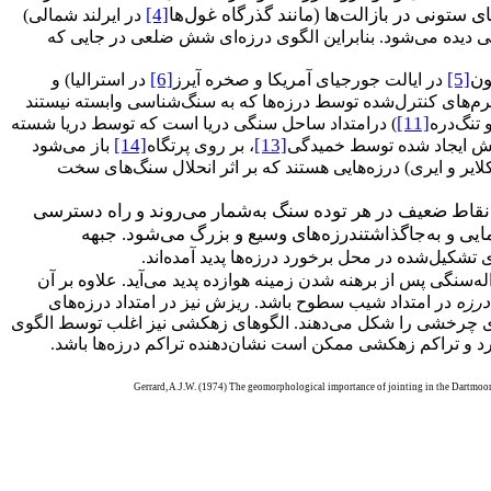
 ستونی در بازالت‌ها (مانند گذرگاه غول‌ها
[4]
در ایرلند شمالی)
ی دیده می‌شود. بنابراین الگوی درزه‌ای شش ضلعی در جایی که
ون
[5]
[6]
در ایالت جورجیای آمریکا و صخره آیرز
در استرالیا) و
دفرم‌های کنترل‌شده توسط درزه‌ها که به سنگ‌شناسی وابسته نیستند
[11]
 تنگ‌دره
) درامتداد ساحل سنگی دریا است که توسط دریا شسته
[14]
[13]
ش ایجاد شده توسط خمیدگی
، بر روی پرتگاه
باز می‌شود
کلایر و ایری) درزه‌هایی هستند که بر اثر انحلال سنگ‌های سخت
رین نقاط ضعیف در هر توده سنگ به‌شمار می‌روند و راه دسترسی
یی و به‌جاگذاشتندرزه‌های وسیع و بزرگ می‌شود. جبهه
تشکیل‌شده در محل برخورد درزه‌ها پدید آمده‌اند.
له‌سنگی پس از برهنه شدن زمینه هوازده پدید می‌آید. علاوه بر آن
درزه
در امتداد شیب سطوح باشد. ریزش نیز در امتداد درزه‌های
ای چرخشی را شکل می‌دهند. الگوهای زهکشی نیز اغلب توسط الگوی
 و تراکم زهکشی ممکن است نشان‌دهنده تراکم درزه‌ها باشد.
Gerrard, A.J.W. (1974) The geomorphological importance of jointing in the Dartmoo