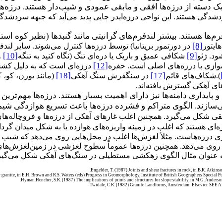
یک دسته از درزه‌ها افقی و مابقی عمودی و شیب‌دار هستند. درزه‌های
شدگی هستند. این نواحی درزه‌ایدر جایی پدید می‌آید که جبهه سردشدگ
‌ها هستند. بیشتر لندفرم‌های گرانیتی مانند گنبدها (نظیر کوه است
[8]
ایتور
در دورتمور بریتانیا) توسط درزه‌ها کنترل می‌شوند. سایر لن
[10]
[9]
د. ژئو
شکافی عمیق و باریک یا دره‌ای تنگ (نگاه کنید به تنگه
و
[12]
موازی با درزه‌های اصلی است. حفره
درزه‌ای است که به دلیل کش
[18]
[17]
).شکاف‌های قائم
در سنگفرش سنگ آهکی
(مانند بورن، کو، 
ای آهکی گسترش یافته‌اند.
و پایداری دامنه‌ها نیز دارای اهمیت بسیار هستند. درزه‌ها مهم‌ت
سازند. الگوی متراکم و فشرده درزه‌ها باعث تسریع هوازدگی شیما
قی شکل می‌گیرد. همچنین اغلب غارهای آهکی از درزه‌ها و فروچاله‌های 
ه‌ای هستند که اغلب در زمینه واریزه‌های هوازده یا به شکل میدان گردا
ری درزه‌هاست. مثلاً لغزش‌ها اغلب در محل‌هایی روی می‌دهد که شیب
 روی می‌دهد. همچنین درزه‌ها عموماً سطوح لغزشی در زمین‌لغزش‌ه
به عنوان مثال الگوی زهکشی مستطیلی در سنگ‌های آهکی شکل می‌گیرد
Engelder, T. (1987) Joints and shear fractures in rock, in B.K. Atkin
r granite, in E.H. Brown and R.S. Waters (eds) Progress in Geomorphology, Institute of British Geographers Spec
Hyman.Hencher, S.R. (1987) The implications of joints and structures for slope stability, in M.G. Anderso
Twidale, C.R. (1982) Granite Landforms, Amsterdam: Elsevier. SEE 