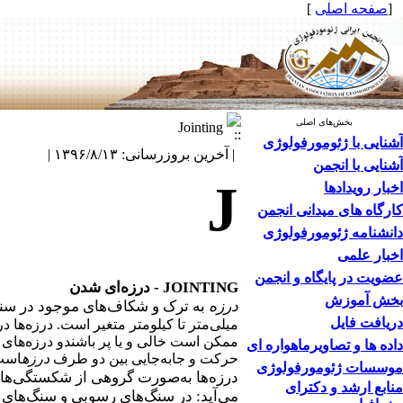
[
صفحه اصلی
]
بخش‌های اصلی
Jointing
آشنایی با ژئومورفولوژی
| آخرین بروزرسانی: ۱۳۹۶/۸/۱۳ |
آشنایی با انجمن
J
اخبار رویدادها
کارگاه های میدانی انجمن
دانشنامه ژئومورفولوژی
اخبار علمی
عضویت در پایگاه و انجمن
JOINTING
- درزه‌ای شدن
بخش آموزش
درزه
به ترک و شکاف‌های موجود در سنگ‌
دریافت فایل
میلی‌متر تا کیلومتر متغیر است. درزه‌ها 
ممکن است خالی و یا پر باشندو درزه‌های 
داده ها و تصاویرماهواره ای
حرکت و جابه‌جایی بین دو طرف
درزه
است 
موسسات ژئومورفولوژی
درزه‌ها به‌صورت گروهی از شکستگی‌های 
منابع ارشد و دکترای
می‌آید: در سنگ‌های رسوبی و سنگ‌های دگ