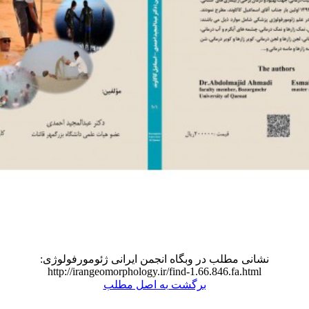
نشانی مطلب در وبگاه انجمن ایرانی ژئومورفولوژی:
http://irangeomorphology.ir/find-1.66.846.fa.html
برگشت به اصل مطلب