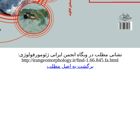
نشانی مطلب در وبگاه انجمن ایرانی ژئومورفولوژی:
http://irangeomorphology.ir/find-1.66.845.fa.html
برگشت به اصل مطلب