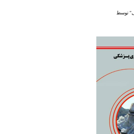
ی" توسط