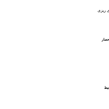
ی ریزی
حصار
حیط