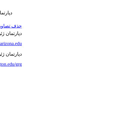
دپارتمان ژئ
حذف تصاویر 
دپارتمان ژئومو
arizona.edu/
دپارتمان ژئ
gton.edu/grg/