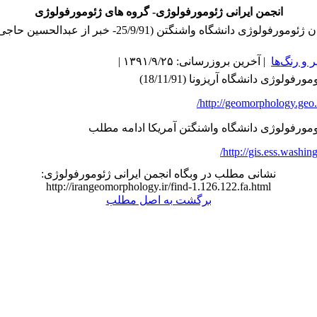
انجمن ایرانی ژئومورفولوژی- گروه های ژئومورفولوژی
ومورفولوژی دانشگاه واشنگتن (25/9/91- خبر از عبدالحسین حاجی زاده)
و رنگ‌ها
| آخرین بروزرسانی: ۱۳۹۱/۹/۲۵ |
رفولوژی دانشگاه آریزونا (18/11/91)
http://geomorphology.geo.
ومورفولوژی دانشگاه واشنگتن آمریکا ادامه مطلب
http://gis.ess.washin
نشانی مطلب در وبگاه انجمن ایرانی ژئومورفولوژی:
http://irangeomorphology.ir/find-1.126.122.fa.html
برگشت به اصل مطلب