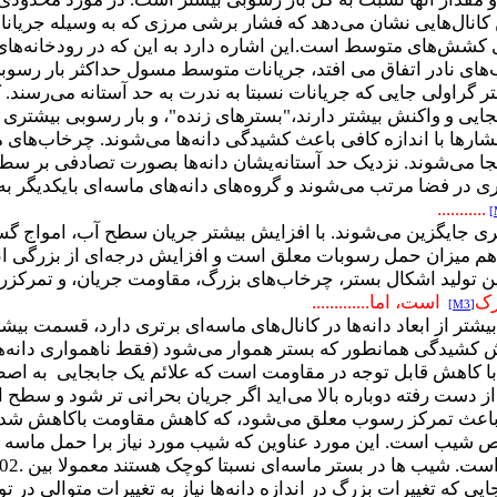
انال‌هایی نشان می‌دهد که فشار برشی مرزی که به وسیله جریانا
برای کشش‌های متوسط است.این اشاره دارد به این که در رودخانه
ای نادر اتفاق می افتد، جریانات متوسط مسول حداکثر بار رسوبی
 گراولی جایی که جریانات نسبتا به ندرت به حد آستانه می‌رسند. ک
یی و واکنش بیشتر دارند،"بسترهای زنده"، و بار رسوبی بیشتری
رها با اندازه کافی باعث کشیدگی دانه‌ها می‌شوند. چرخاب‌های متل
می‌شوند. نزدیک حد آستانه‌یشان دانه‌ها بصورت تصادفی بر سطح
در فضا مرتب می‌شوند و گروه‌‌‌های دانه‌های ماسه‌ای بایکدیگر ب
...........
تری جایگزین می‌شوند. با افزایش بیشتر جریان سطح آب، امواج گست
و هم میزان حمل رسوبات معلق است و افزایش درجه‌ای از بزرگی ا
ن تولید اشکال بستر
، چرخاب‌های بزرگ،
مقاومت جریان، و تمرکزرسو
ک
است، اما
.............
[M3]
یشتر از ابعاد دانه‌ها در کانال‌های ماسه‌ای برتری دارد، قسمت ب
 کشیدگی همانطور که بستر هموار می‌شود (فقط ناهمواری دانه‌ها) ر
ا کاهش قابل توجه در مقاومت است که علائم یک جابجایی به اصطلاح 
 دست رفته دوباره بالا می‌اید اگر جریان بحرانی تر شود و سطح 
 باعث تمرکز رسوب معلق می‌شود، که کاهش مقاومت باکاهش شدت 
شیب است. این مورد عناوین که شیب مورد نیاز برا حمل ماسه و ب
ی که تغییرات بزرگ در اندازه دانه‌ها نیاز به تغییرات متوالی در