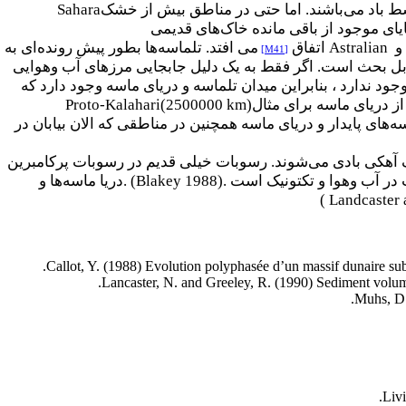
ط باد می‌باشند. اما حتی در مناطق بیش از خشک
Sahara
ایای موجود از باقی مانده خاک‌های قدیمی
و
Astralian
اتفاق
می افتد. تلماسه‌ها بطور پیش رونده‌ای به
[M41]
ابل بحث است. اگر فقط به یک دلیل جابجایی مرزهای آب وهوایی
وجود ندارد ، بنابراین میدان تلماسه و دریای ماسه وجود دارد که
از دریای ماسه برای مثال
Proto-Kalahari(2500000 km)
سه‌های پایدار و دریای ماسه همچنین در مناطقی که الان بیابان در
 آهکی بادی می‌شوند. رسوبات خیلی قدیم در رسوبات پرکامبرین
 در آب و‌هوا و تکتونیک است
. (Blakey 1988).
دریا ماسه‌ها و
( Landcaster
Callot, Y. (1988) Evolution polyphasée d’un massif dunaire sub
Lancaster, N. and Greeley, R. (1990) Sediment volum
Muhs, D.
Liv