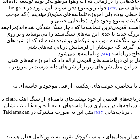
اک‌هایی را در زمانی که آب وهوا مرطوب‌تر بوده توسعه داده‌اند.
‌های
شنی
جوانتر ومتنوع دفن شوند. این مورد در
the great
[M28]
ا خطی بوده ولی امروزه تلماسه‌های ملایم(زمیندیس) که موجب
کیلات متنوع وجود دارد. (جابجایی خطی و
‌است. قدیمی‌ترین تلماسه‌ها که دچار سنگ شدگی شده‌اند
(
مراجعه
رگ جدید تا حدی این تپه‌های سنگ‌شده را می‌پوشاند و بر روی
شنی سنگ‌شده مورب و شبکه‌ای پوشیده شده اند که از شن ‌های
 گیرند. که خودشان از فرسایش دریایی تپه‌های
شنی
سطح
دریاماسه
و تلماسه‌ها می‌شود
.
[M32]
ل برای دریاماسه های قدیمی ارائه داد که امروزه تپه‌های
شنی
در این مدل شن‌های ریزتر از شن‌های دانه درشت‌تر سریع‌تر به
 با محاصره حوضه‌های زهکشی از قبل موجود و حاشیه‌ای به
 دریاچه‌های قدیمی از خود نهشته‌های دامنه‌ای از سنگ آهک
chara
تا
دریاچه‌ها، در بسیاری دریا ماسه‌های
Saharan
و
Arabian
، نشان
ات
. دریاچه‌هایی
مثل این به صورت مشترک در
Taklamakan
[M37]
ی از میدان‌های تلماسه کوچک تقریبا به طور کامل فعال هستند