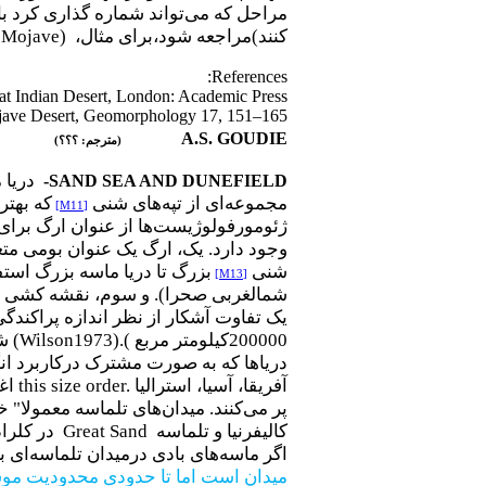
مراحل که می‌تواند شماره گذاری کرد با 
کنند
(
مراجعه شود،برای مثال،
e Mojave)
References:
at Indian Desert, London: Academic Press.
ojave Desert, Geomorphology 17, 151–165.
A.S. GOUDIE
(مترجم: ؟؟؟)
دریا 
-
SAND SEA AND DUNEFIELD
مجموعه‌ای از تپه‌های
شنی
که بهتر
[M11]
ژئومورفولوژیست‌ها از عنوان ارگ برای 
وجود دارد. یک، ارگ یک عنوان بومی م
شنی
بزرگ تا دریا ماسه بزرگ استف
[M13]
شمالغربی صحرا). و سوم، نقشه کشی بخ
200000کیلومتر مربع
(Wilson1973).(
دریاها که به صورت مشترک درکاربرد انگ
آفریقا، آسیا، استرالیا
this size order.
اغ
پر می‌کنند. میدان‌های تلماسه معمولا" 
کالیفرنیا و تلماسه
Great Sand
در کلراد
اگر ماسه‌های بادی درمیدان تلماسه‌ای 
میدان است اما تا حدودی محدودیت مو