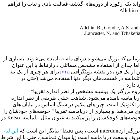
واند یک رکورد از دوره‌های گذشته فعالیت بادی و ثبات را فراهم
Allchin e
Allchin, B., Goudie, A.S. and
Lancaster, N. and Tchakeri
 زمانی که بزرگ می‌شوند دریای ماسه نامیده می‌شوند. بسیاری از
 اما جدای از استفاده مشخص مسائلی د رارتباط با این عنوان
 از یک قرن در نقشه
توپئگرافی
برای هر چیزی از یک
تپه
[M12]
 تلماسه در قسمت‌های دیگر دنیا استفاده می‌شد (حتی در
 دارد
.
گی تلماسه‌ها وجود دارد و تقریبا" به مساحت 32000 کیلومترمربع و گروه بزرگتر یک بیشینه مشخص از نظر اندازه تقریبا"
وان دریا ماسه نامیده می‌شود. شباهت خیلی ظریفی از نظر اندازه
 تکتونیک است. چین‌های ملایم در سنگ اساس در بیابان ‌های
وی می‌دهند. و بسیاری از دریاماسه تقریبا " حوضه‌های خودشان را
حوضه‌های کوچکشان را پر میکنند به عنوان مثال، تلماسه
Kelso
در
زرگتر از
interdune
است ، پس دقیقا
" بیانگر این است که
این لبه
 تعریف وسعت دریا ماسه است (یا میدان تلماسه)، حتی با این شرط