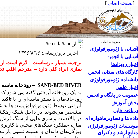
[
صفحه اصلی
]
بخش‌های اصلی
از Sand تا Scree
آشنایی با ژئومورفولوژی
| آخرین بروزرسانی: ۱۳۹۶/۸/۱۶ |
آشنایی با انجمن
ترجمه بسیار نارساست - لازم است از 
اخبار رویدادها
سازی ایراد کلی دارد
–
مترجم اغلب تحت
کارگاه های میدانی انجمن
دانشنامه ژئومورفولوژی
SAND-BED RIVER
–
رودخانه ماسه 
اخبار علمی
عضویت در پایگاه و انجمن
رودخانه‌های با بستر ماسه‌ای را با تأ
بخش آموزش
آبرفتی توسط ژئومورفولوژیست‌ها به عنوا
دریافت فایل
مشخص می‌شوند. در داخل شبکه زهکشی پ
داده ها و تصاویرماهواره ای
در بالادست و سری هایی از سنگ فرش‌ها د
مثال، عملکرد سنگ‌های محلی یا کاربری 
موسسات ژئومورفولوژی
ویژگی‌های دانه‌ای و اهمیت نسبی بار مع
منابع ارشد و دکترای
معلق معمولا ریزتر 