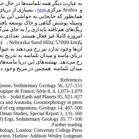
به عبارت دیگر همه تلماسه‌ها در حال 
و
Arabia
مرکزی
، بسیاری از دریا
[M39]
همانطور که جابجایی به حواشی این بیاب
وسیله پوشش گیاهی و خاک توسعه یافته 
ریگ‌های هم‌تافته پایداری را به جای می‌
امروزه کاملا غیر فعال هستند. تعدادی ب
یا
Nebraska Sand Hils( 57000 km)
،
m)
ان‌ها وجود ندارد نیز رخ ‌می‌دهند به عن
دریای ماسه و میدان تلماسه به تدریج 
رخ می‌دهد. نهشته‌های این دریا ماسه‌ها
میدان تلماسه همچنین در مریخ وجود دا
References:
esponse, Sedimentary Geology 56, 127–151.
logique de France, Série 8, 4, 1,073–1,079.
ch – Solid Earth and Planets 95,
921
–927.
ca and Australia, Geomorphology in press.
d of erg migrations, Geology 14, 497–500.
 Oman Studies, Special Report 3, 131–160.
73) Ergs, Sedimentary Geology 10,
77
–106.
Further reading:
ology, London: University College Press.
duction, Harlow: Addison Wesley Longman.