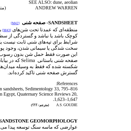
SEE ALSO: dune, aeolian
ANDREW WARREN
(مت
SANDSHEET
-
صفحه
شنی
[M42]
منطقه‌ای که عمدتا تحت
شن‌های
ب
[M43]
کوچک باشد یا نباشد و گستردگی از سط
شرایط برای تپه‌های شنی ثابت نیست یا 
سخت شدگی یا سیمانی شدن، وجود پوشش 
این صورت فقط حمل شن بدون رسوب‌گذ
صفحه شنی باستانی
Selima
که در بیابا
شکسته شده که فقط به وسیله میدان‌های
گسترش صفحه شنی تاکید کرده‌اند
.
References:
an sandsheets, Sedimentology 33, 795–816.
rn Egypt, Quaternary Science Reviews 20,
1,623–1,647.
A.S. GOUDIE
(مترجم: ؟؟؟)
SANDSTONE GEOMORPHOLOGY