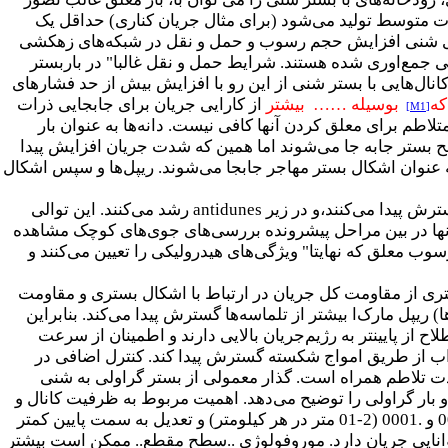
ت متوسط تولید می‌شود (برای مثال جریان کناری) حداقل یک
‌های شنی افزایش حجم رسوب و حمل و نقل در شبکه‌های زهکشی
 جمع‌اوری شده هستند. شرایط حمل و نقل غالبا" در باربستر
انال‌هایی با بستر شنی از این رو با افزایش بیش از حد فشارهای
که
بوسیله
……
بیشتر
از کارایی جریان برای جابجایی ذرات
[M1]
اطم برای معلق کردن آنها کافی نیست. دانه‌ها به عنوان بار
 بستر جابه جا می‌شوند اما همین که شدت جریان افزایش پیدا
ه عنوان اشکال بستر مهاجر جابجا می‌شوند. ریپل‌ها و سپس اشکال
رش پیدا می‌کنند،و در زیر
antidunes
رشد می‌کنند. این توالی
نها در بین مراحل پیشرونده بررسی‌های جوی‌های کوچک مشاهده
ب معلق که نهایتا" ویژگی‌های هیدرولیکی را تعیین می‌کنند و
یشتری از مقاومت کل جریان در ارتباط با اشکال بستری و مقاومت
یپل مارک‌ا بیشتر از تلماسه‌ها گسترش پیدا می‌کند. بنابراین
از پایینتر به رژیم‌جریان بالایی دارند و اطمینان از سرعت
اب از طریق امواج شکسته گسترش پیدا کند. کنترل اضافی در
تلاطم همراه است. گذار معمولی از بستر گراولی به شنی
ار گراولی را توضیح می‌دهد. اهمیت مربوط به ظرفیت کانال و
رقابت بین سیستم بار معلق و بار بستر است. شیب ها در بستر ماسه‌ای نسبتا کوچک هستند معمولا بین .002 و .0001 (2-01 متر در هر کیلومتر) و تعدیل به سمت پایین کمتر
 توانایی جریان دارد. موروفولوژی ..سطح مقطع.. ممکن است بیشتر