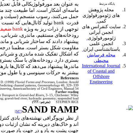
به عنوان بعد مورفولوژیکالی قابل تعدیل
پایگاه مرتبط
مجله پژوهش
ماسه‌ای آشکار است. اما طبیعت چند متغی
های ژئومورفولوژی
حمل می‌کنند، رسوب منسجم (سیلت و 
کمی
قدرت
bank
تولید کانال‌هایی که نسبت پ
سایت
کنفرانس های
توجهی از ذرات ریز به ویژه
bank
ضعیف
انجمن ایرانی
رودخانه‌های مستقیم، ماندری، شریانی،
ژئومورفولوژی
پیشنهاد دادند که ساختار شریانی و ما
انجمن علمی
مقاومت شکل بستر است. مطمنا درجه 
باستانشناسی ایران
که اشکال تفکیک شده ماندری و شریانی 
مجله فرسایش
بستری دارد. رودخانه‌های با سنگ بستر
محیطی
International Journal
ماندرها پیشنهاد می‌دهد که کانال‌ها با
of Coastal and
بیشتر به حرکات سینوسی و یا طول موج‌ه
Offshore
References
Engineering
 D. (1998)
Fluvial Forms and Processes
, London: Arnold.
redicting channel patterns,
Geomorphology
40, 329–339.
ineering
, AmericanSociety of Civil Engineers, Manual 54.
Further reading
 Transport in Gravel-bed Rivers
, 3–15, Chichester: Wiley.
; gravel-bed river; hydraulic geometry; suspended load
STEPHEN RICE
(مترجم: ؟؟؟)
SAND RAMP
[M7]
از نظر توپوگرافی نهشته‌های بادی کنترل
اند و خاک‌های دیرینه که نشان ازثبات د
جهت پشت به باد و در جهت باد صورت می