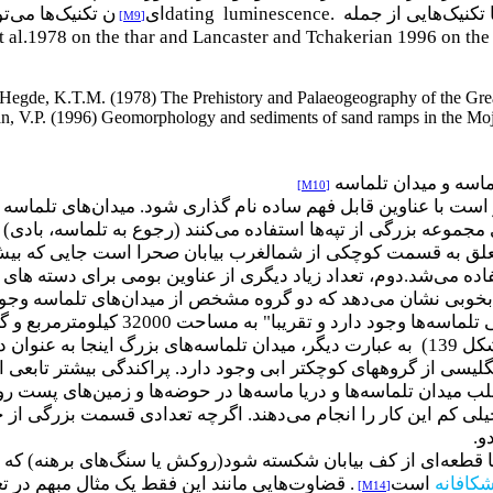
تکنیک‌هایی از جمله
dating luminescence.
ای
ن تکنیک‌ها می‌ت
[M9]
t al.1978 on the thar and Lancaster and Tchakerian 1996 on th
 Hegde, K.T.M. (1978) The Prehistory and Palaeogeography of the Gre
an, V.P. (1996) Geomorphology and sediments of sand ramps in the M
ماسه و میدان تلماسه
[M10]
 است با عناوین قابل فهم ساده نام گذاری شود. میدان‌های تلماسه
مجموعه بزرگی از تپه‌ها استفاده می‌کنند (رجوع به تلماسه، بادی)
تعلق به قسمت کوچکی از شمالغرب بیابان صحرا است جایی که بیش
اده می‌شد.دوم، تعداد زیاد دیگری از عناوین بومی برای دسته های
وبی نشان می‌دهد که دو گروه مشخص از میدان‌های تلماسه وجود
یک تفاوت آشکار از نظر اندازه پراکند
شکل 139) به عبارت دیگر، میدان تلماسه‌های بزرگ اینجا به عن
لیسی از گروههای کوچکتر ابی وجود دارد. پراکندگی بیشتر تابعی از
لب میدان تلماسه‌ها و دریا ماسه‌‌ها در حوضه‌ها و زمین‌های پست ر
خیلی کم این کار را انجام می‌دهند. اگرچه تعدادی قسمت بزرگی از 
و
.
با قطعه‌ای از کف بیابان شکسته شود(روکش یا سنگ‌های برهنه) که ب
شکافانه
است
. قضاوت‌‌هایی مانند این فقط یک مثال مبهم در
[M14]