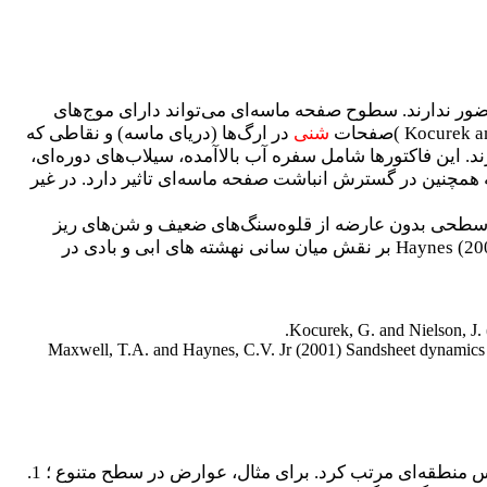
ر ندارند. سطوح صفحه ماسه‌ای می‌تواند دارای موج‌های
( Kocurek a
صفحات
شنی
در ارگ‌ها (دریای ماسه) و نقاطی که
. این فاکتورها شامل سفره آب بالاآمده، سیلاب‌های دوره‌ای،
مچنین در گسترش انباشت صفحه ماسه‌ای تاثیر دارد. در غیر
سطحی بدون عارضه از قلوه‌سنگ‌های ضعیف و شن‌های ریز
Haynes (20
بر نقش میان سانی نهشته های ابی و بادی در
Kocurek, G. and Nielson, J.
Maxwell, T.A. and Haynes, C.V. Jr (2001) Sandsheet dynamics 
عوارضی که ماسه سنگ توسعه پیدا می کند می‌تواند به صورت سلسله مراتبی از مقیاس خیلی ریز تا مقیاس منطقه‌ای مرتب کرد. برای مثال، عوارض در سطح متنوع ؛ 1.