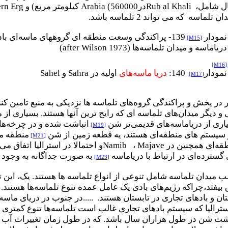
عال شامل،
Rub al Khali
در
Arabia (560000
کیلومتر مربع) و
ern Erg
سه که می تواند 2 تلماسه باشد
.
نمودار
139- پراکندگی وسعت منطقه ای گروههای ماسه‌ای باد
[M15]
دریاماسه و میدان تلماسه‌ها (
after Wilson 1973
)
[M16]
نمودار
140:
دریا ماسه‌های
اولیه در
Sahra
و
Sahel
[M17]
 در پخش و پراکندگی گروه‌های تلماسه ها نزدیکی به منبع تامین ک
دیگر میدان‌های تلماسه ای که رایج ترین آنها هستند. بسیاری از می
یاری از دریاماسه‌های قدیمی‌تر
شن
انباشت شده و در چرخه‌های
[M19]
 سیستم های منطقه‌ای هستند، یه قطعه زمین از
شن
منطقه مج
[M21]
ه‌ای همچنین در
Majave
،
Namib
و احتمالا در استرالیا اتفاق می 
سترده‌ای در ارتباط با
دریاماسه
به صورت جداگانه به وجود 
[M23]
 میدان‌ تلماسه شامل تنوعی از انواع تلماسه ها هستند. یک، این ت
 بیفتد،چراکه رژیم‌های بادی یک عامل عمده تنوع تلماسه‌ها هستند.
ن و بادهای تجاری در تابستان هستند. .....در جنوب در
دریای ماسه
استرالیا که سیستم بادهای تجاری غالب است تلماسه‌ها تنوع کمتری 
اشت شن در طول هزاران سال باشد. که در طول زمان تغییرات آب و 