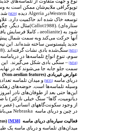
نوع و جهت متفاوت از تلماسه‌های جدید ب
توپوگرافی ملایم‌شان ممکن است به وسی
Western Erg
در
Algeria
دیده
شده 
[M29]
توسعه خاک شده اند حاکمیت دارد. علاوه
ستاره‌ای)
(Callot1988).
مثال دیگر، چگو
شود به
aeolianite)
، کاملا فرسایش یاف
آنها حرکت می‌کند وبه سمت شمال پیش م
جدید پلیستوسن ساخته شده‌اند. این تپ
سنگ‌شده بادی نشات گرفته‌اند
8).
[M31]
سوم، تنوع انواع تلماسه‌ها در
دریاماسه
–
سنگی بادی شکل می‌گیرند. این م
[M34]
سمت جلو جابه جا می‌شوند که در نهایت ل
عوارض غیربادی (
Non-aeolian features
)
دریای ماسه
و میدان تلماسه تعداد
[M35]
وسیله تلماسه‌ها است. حوضه‌های زهک
این‌ها حتی بعد از طوفان‌های نادر امروز
دیاتومیت، گاها" سنگ خیلی نازکتر
(
با ضخ
از وجود سکونت‌گاههای انسانی (عصر سن
در چین و دریای ماسه
Nebraska
می‌باش
فعالیت سیاره‌ای
دریای ماسه
[M38]
(
eas
میدان‌های تلماسه و دریای ماسه یک طی