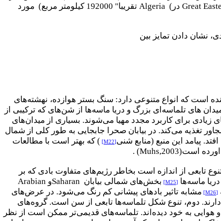
Great East
در
Algeria (
تقریبا" 192000 کیلومتر مربع) مورد
ی، نشان دادن تمایز بین
ننده است که انواع متنوعی دارد: سنگ بستر هوازده، نهشته‌های
دان های تلماسه‌ای بزرگ و دریا ماسه‌ها از شن‌های که ترکیبی از
 زیادی برای کاربرد مجدد مهیا‌ می‌شوند. بسیاری از میدان‌های
اور تغذیه می‌کند. در بیابان صحرا جابجایی به طور کلی از شمال
افتد. پیامد این منبع (منابع
شنی
) که بهتر است با مطالعات
[M22]
اورده است
. (Muhs,2003)
نوع تابعی از اندازه است بخاطر رژیم‌های متفاوت بادی که بر
دریا ماسه‌ها
بخش‌های شمالی بیابان
Saharan
و
Arabian
[M25]
مشابه تاثیر بادهای پیشانی کم رنگ می‌شود. در عرض‌های
[M26]
دارند. دوم، تنوع شکل تلماسه‌ها تابعی از سن است. گروه‌های
هوایی به خود دیده‌اند. تلماسه‌های قدیمی‌تر ممکن است از نظر