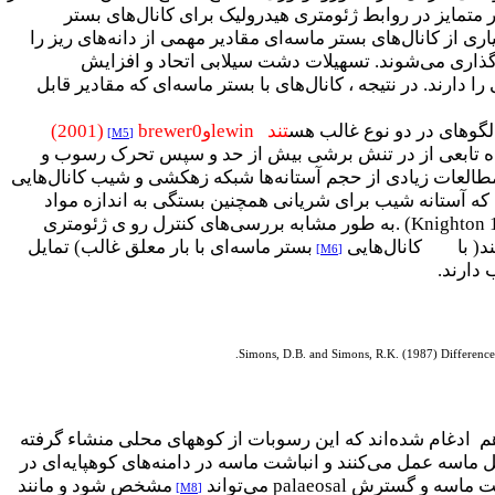
 متمایز در روابط ژئومتری هیدرولیک برای کانال‌های بستر
 از کانال‌های بستر ماسه‌ای مقادیر مهمی از دانه‌های ریز را
 گذاری می‌شوند. تسهیلات دشت سیلابی اتحاد و افزایش
ا دارند. در نتیجه ، کانال‌های با بستر ماسه‌ای که مقادیر قابل
لگوهای در دو نوع غالب هس
تند
lewin
و
brewer0
(2001)
[M5]
وت‌ه تابعی از در تنش برشی بیش از حد و سپس تحرک رسوب و
طالعات زیادی از حجم آستانه‌ها شبکه زهکشی و شیب کانال‌هایی
ه آستانه شیب برای شریانی همچنین بستگی به اندازه مواد
. (Knighton
به طور مشابه بررسی‌های کنترل رو ی ژئومتری
د
( با کانال‌هایی
بستر ماسه‌ای با بار معلق غالب) تمایل
[M6]
 دارند.
Simons, D.B. and Simons, R.K. (1987) Differences
 هم ادغام شده‌اند که این رسوبات از کوههای محلی منشاء گرفته
ل ماسه عمل می‌کنند و انباشت ماسه در دامنه‌های کوهپایه‌ای در
باشت ماسه و گسترش
palaeosal
می‌تواند
مشخص شود و مانند
[M8]