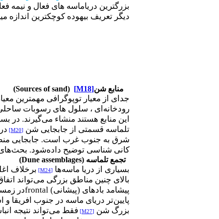
بزرگترین دریاماسه ‌های فعال و نیمه ف
دیگر تعریف بیهوده کوچکترین اندازه میدان تلما
منابع
شن
[M18]
(
Sources of sand
)
جدای از معیار توپوگرافی مهمترین معیار
رودخانه‌ای ، سلول های رسوبات ساحلی و 
این منابع هستند منشاء می‌گیرند. در بس
تلماسه قسمتی از جابجایی
شن
در
[M20]
شرق به جنوب غرب است. جابجایی منطق
کانی شناسی توضیح داده‌شود. بحث‌های گ
تجمع تلماسه (
Dune assemblages
)
بسیاری از
دریا ماسه‌ها
برخلاف اغلب
[M24]
بالای چنین مناطق بزرگی می‌تواند اتفاق
پیشامد بادهای (پیشانی)
frontal
در زمستا
پایین‌تر دریای ماسه در جنوب افریقا و 
بزرگ
شن
فقط می‌تواند نتیجه انب
[M27]