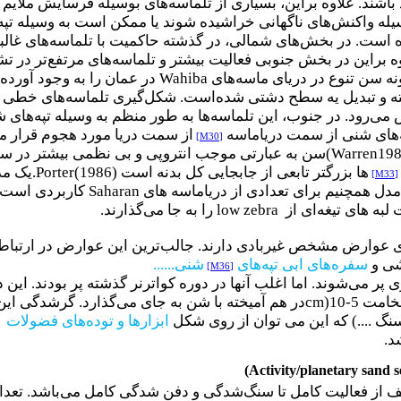
اشند. علاوه براین، بسیاری از تلماسه‌های بوسیله فرسایش ملایم خ
له واکنش‌های ناگهانی خراشیده شوند یا ممکن است به وسیله تپه
است. در بخش‌های شمالی، در گذشته حاکمیت با تلماسه‌های غالب
 براین در بخش جنوبی فعالیت بیشتر و تلماسه‌های مرتفع‌تر در تش
نه سن تنوع در دریای ماسه‌های
Wahiba
در عمان را به وجود آورده
ته و تبدیل یه سطح دشتی شده‌است. شکل‌گیری تلماسه‌های خطی بز
ی‌رود. در جنوب، این تلماسه‌ها به طور منظم به وسیله تپه‌های 
ه‌های شنی از سمت
دریاماسه
از سمت دریا مورد هجوم قرار می
[M30]
(Warren198
سن به عبارتی موجب انتروپی و بی نظمی بیشتر در 
ها بزرگتر تابعی از جابجایی کل بدنه است
.Porter(1986)
یک مد
[M33]
دل همچنیم برای تعدادی از دریاماسه های
Saharan
کاربردی است. 
به های تیغه‌ای از
low zebra
را به جا می‌گذارند
.
ی عوارض مشخص غیربادی دارند. جالب‌ترین این عوارض در ارتباط
شی و
سفره‌های ابی تپه‌های
شنی
......
[M36]
ی پر ‌می‌شوند. اما اغلب آنها در دوره کواترنر گذشته پر بودند. این
امت 5-10
cm)
در هم آمیخته با شن به جای می‌گذارد. گرشدگی این 
گ ....) که این می توان از روی شکل
ابزارها و توده‌های فضول
د
.
)
Activity/planetary sand s
ف از فعالیت کامل تا سنگ‌شدگی و دفن شدگی کامل می‌باشد. تعداد