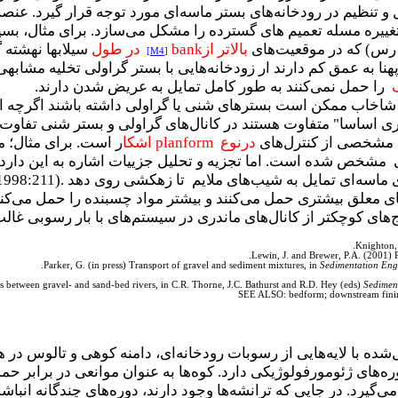
 و تنظیم در رودخانه‌های بستر ماسه‌ای مورد توجه قرار گیرد. عنصر
یره مسله تعمیم ‌های گسترده را مشکل می‌سازد. برای مثال، بسیاری
رس) که در موقعیت‌های
بالاتر از
bank
در طول
سیلابها نهشته
[M4]
هنا به عمق کم دارند ار زودخانه‌هایی با بستر گراولی تخلیه مشابهی ر
را حمل نمی‌کنند به طور کامل تمایل به عریض شدن دارند
.
 شاخاب ممکن است بسترهای شنی یا گراولی داشته باشند اگرچه ا
ندری اساسا" متفاوت هستند در کانال‌های گراولی و بستر شنی تفا
مشخصی از کنترل‌های
درنوع
planform
اشکا
ر است. برای مثال؛ م
مشخص شده است. اما تجزیه و تحلیل جزییات اشاره به این دارد ک
ی ماسه‌ای تمایل به شیب‌های ملایم تا زهکشی روی دهد
 1998:211).
رهای معلق بیشتری حمل می‌کنند و بیشتر مواد چسبنده را حمل می‌کنن
ای کوچکتر از کانال‌های ماندری در سیستم‌های با بار رسوبی غالب
Knighton,
Lewin, J. and Brewer, P.A. (2001) P
Parker, G. (in press) Transport of gravel and sediment mixtures, in
Sedimentation Eng
 between gravel- and sand-bed rivers, in C.R. Thorne, J.C. Bathurst and R.D. Hey (eds)
Sediment
SEE ALSO: bedform; downstream fining
‌شده با لایه‌هایی از رسوبات رودخانه‌ای، دامنه کوهی و تالوس در
وره‌های ژئومورفولوژیکی دارد. کوه‌ها به عنوان موانعی در برابر حم
‌گیرد. در جایی که ترانشه‌ها وجود دارند، دوره‌های چندگانه ان