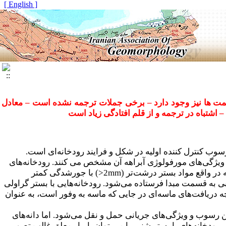
[ English ]
ت ها نیز وجود دارد
–
برخی جملات ترجمه نشده است
–
معادل
–
اشتباه در ترجمه و از قلم افتادگی زیاد است
ه مواد بستر آن غالبا" اندازه ماسه است(0625/0- 2میلیمتر). اندازه رسوب کنترل کننده اولیه در شکل و فرایند رودخانه‌ای است.
یز ویژگی‌های مورفولوژی آبراهه آن مشخص می کنند. رودخانه‌های
 در واقع مواد بستر درشت‌تر
(>2mm)
با جورشدگی کمتر
 قسمت مبدا فرستاده می‌شود. رودخانه‌‌هایی با بستر گراولی
چه دریافت‌های ماسه‌ای در جایی که ماسه به وفور است، به عنوان
ین رسوب و ویژگی‌های جریانی حمل و نقل می‌شود. اما دانه‌های
د محدودی، رودخانه‌های با بستر شنی را می توان با، بار معلق غالب تصور