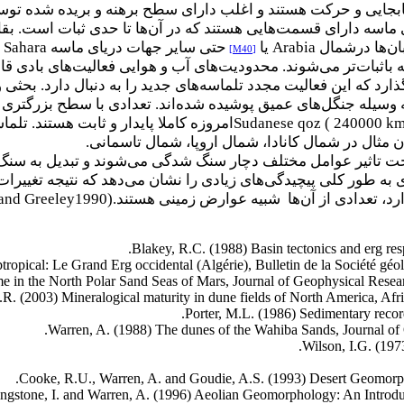
جابجایی و حرکت هستند و اغلب دارای سطح برهنه و بریده شده توس
ی ماسه دارای قسمت‌هایی هستند که در آن‌ها تا حدی ثبات است. بق
ان‌ها
درشمال
Arabia
یا
حتی سایر جهات دریای ماسه
Sahara
[M40]
باثبات‌تر می‌شوند. محدودیت‌های آب و هوایی فعالیت‌های بادی ق
گذارد که این فعالیت مجدد تلماسه‌های جدید را به دنبال دارد. بحثی 
ه وسیله جنگل‌های عمیق پوشیده شده‌اند. تعدادی با سطح بزرگتری 
Sudanese qoz ( 240000 k
امروزه کاملا پایدار و ثابت هستند. تلما
وان مثال در شمال کانادا، شمال اروپا، شمال تاسمانی
.
تحت تاثیر عوامل مختلف دچار سنگ شدگی می‌شوند و تبدیل به سنگ
ی به طور کلی پیچیدگی‌های زیادی را نشان می‌دهد که نتیجه تغییرات
رد، تعدادی از آن‌ها شبیه عوارض زمینی هستند
 and Greeley1990).
Blakey, R.C. (1988) Basin tectonics and erg r
tropical: Le Grand Erg occidental (Algérie), Bulletin de la Société géo
e in the North Polar Sand Seas of Mars, Journal of Geophysical Resear
R. (2003) Mineralogical maturity in dune fields of North America, Afri
Porter, M.L. (1986) Sedimentary recor
Warren, A. (1988) The dunes of the Wahiba Sands, Journal of
Wilson, I.G. (19
Cooke, R.U., Warren, A. and Goudie, A.S. (1993) Desert Geomorph
ingstone, I. and Warren, A. (1996) Aeolian Geomorphology: An Intro