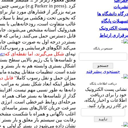
جغرافیا
کرد
(e.g Parker in press).
بررسی چنین ک
نشریات
مرتبه بزرگتر از فشارهای مورد نیاز 
درگاه دانشگاه ها
که بخوبی تحت زهکشی مرتبط با سیلاب‌ه
تسهیلات پایگاه
غالب متفاوت است، رودخانه‌هایی با بستر
پست الکترونیک
هیدرولیک آستانه مشخص می‌شوند، جابجا
برقراری ارتباط
قابل دسترس حمل می‌‌کنند. زمانی که فشا
بستردر درجه اول به صورت جهشی جابجا 
می‌کند الگوهای فرسایشی و رسوب‌گذاری 
جستجو در پایگاه
تپه‌ای
شکل می‌گیرند، اما نقطه‌ای
که
[M2]
و تلماسه‌ها یا یک رژیم بالایی سطح بس
اشکال بستری وابسته هم به بار بستر 
جستجوی پیشرفته
شده است. تنظیمات متقابل پیچیده مابی
میزان حمل و نقل رسوب کاملا
" قابل
در
بخاطر اینکه ابعاد شکل بستر به مراتب ب
دریافت اطلاعات پایگاه
نشانی پست الکترونیک
دانه‌ها به طور نسبی مهم نیست. افزایش
خود را برای دریافت
گذار از تلماسه‌ها به بستر صاف همراه ب
اطلاعات و اخبار پایگاه،
مرحله‌ای روابط غیرخطی است. انرژی از
در کادر زیر وارد کنید.
سرعت جریان کانال‌های بستر ماسه‌ای
اغلب ناگهانی و همراه با شکست مشخص 
نشان داده می‌شود در بستر گراولی و جای