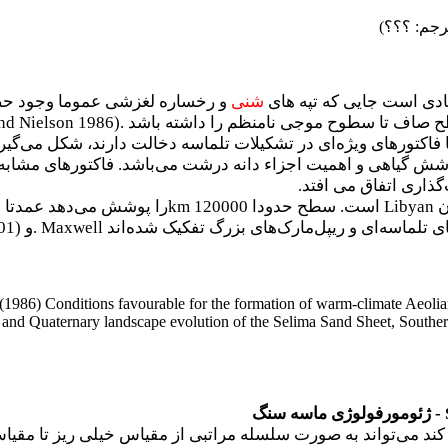
رجم: ؟؟؟)
ادی است جایی که تپه های
شنی
و رخساره لغزشی عموما وجود حضو
ح صاف تا سطوح موجی نامنظم را داشته باشد
nd Nielson 1986).
فاکتورهای ویژه‌ای در تشکیلات تلماسه دخالت دارند، شکل می‌گیرند
گیاهی و اهمیت اجزاء دانه درشت می‌باشد. فاکتورهای مشابه ه
اری اتفاق می افتد
.
ن
Libyan
است. سطح حدودا 120000
km
را پوشش می‌دهد عمدتا 
 تلماسه‌ای و ریپل‌مارک‌های بزرگ تفکیک شده‌اند
. Maxwell
و
01)
 (1986) Conditions favourable for the formation of warm-climate Aeoli
and Quaternary landscape evolution of the Selima Sand Sheet, Southe
- ژئومورفولوژی ماسه سنگ