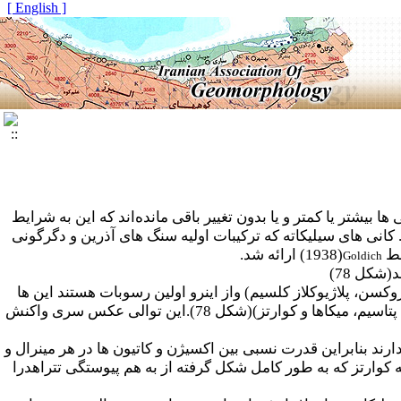
[ English ]
بیشتر یا کمتر و یا بدون تغییر باقی مانده
اند که این به شرایط
انی های سیلیکاته که ترکیبات اولیه سنگ های آذرین و دگرگونی
سط
(1938) ارائه شد.
Goldich
شکل 78)
، پیروکسن، پلاژیوکلاز کلسیم) واز اینرو اولین رسوبات هستند این ها
مقاومت کمتری دارند از کانی هایی که بر اثر دما و فشار پایین هوازده شده اند(پلاژیوکلاز کلسیم، فلدسپات پتاسیم، میکاها و کوارتز)(شکل 78).این توالی عکس سری واکنش
د بنابراین قدرت نسبی بین اکسیژن و کاتیون ها در هر مینرال و
 کوارتز که به طور کامل شکل گرفته از به هم پیوستگی تتراهدرا