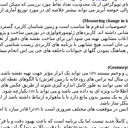
های توپوگرافی از یک محدودیت تعداد نقاط مورد بررسی که ممکن است 
لی حوضه آبریز می تواند بیشتر خلاصه ای در مورد توزیع آماری از
)
Measuring change in 
در خصوصیات لندفرم ها مناسب است و زمین شناسان کاربرد گسترده
فشانی داشته اند. کاربردهای ژئومورفولوژی در نوزمین ساخت و پ
عات مشابهی تهیه می شود این برای ساخت نقشه های دقیق از تغییر
 جان است، هیچ تشابهی با برنامه های کاربردی زیست شناسی که ب
 هماهنگ نمودن گلها ی حیوانات باحلقه های جی پی اس انجام می
)
Geomorph
و وخیم نیستند
می تواند یک ابزار مؤثر جهت تهیه نقشه باشد.
GPS
مثال لبه تراس های رودخانه یا زمین لغزش) یا الگوهای نقطه ای
 نمی توانند به طور کامل اندازه گیری شوند از طریق عکس های ه
لاعات ویژه ای به داده می باشد و می تواند با
یکپارچه شود.
GIS
یاز به یک مسیر بدون مانع دارد تا با ماهواره ارتباط داشته باشد 
ل ساز باشد.
کانس در موقعیت های مختلف ضروری است تا
را قادر سازد تا 
GPS
ی کاملاً جدید نیست اما یک برنامه است که باعث بهبود دقت و یا فر
دو روش تعیین می شود
های با دقت بالا نه تنها گران هس
GPS