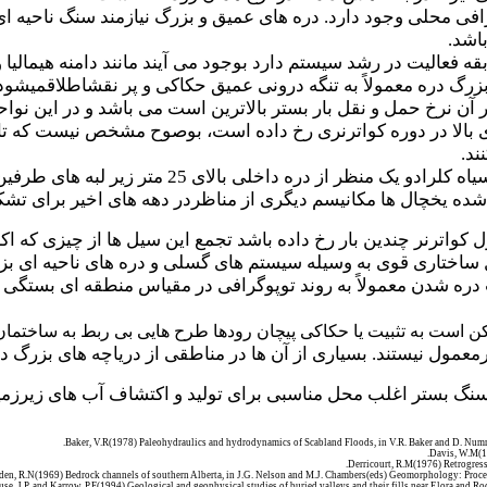
فی محلی وجود دارد. دره های عمیق و بزرگ نیازمند سنگ ناحیه ای
اشد.
قه فعالیت در رشد سیستم دارد بوجود می آیند مانند دامنه هیمالی
زرگ دره معمولاً به تنگه درونی عمیق حکاکی و پر نقشاطلاقمیشود
 آن نرخ حمل و نقل بار بستر بالاترین است می باشد و در این نو
لا در دوره کواترنری رخ داده است، بوصوح مشخص نیست که تا چ
ند.
کاوش و حفاری برای سد بولدر در دره سیاه کل
شده یخچال ها مکانیسم دیگری از مناظردر دهه های اخیر برای تش
اترنر چندین بار رخ داده باشد تجمع این سیل ها از چیزی که اکن
دره شدن معمولاً به روند توپوگرافی در مقیاس منطقه ای بستگی د
است به تثبیت یا حکاکی پیچان رودها طرح هایی بی ربط به ساختمان 
مول نیستند. بسیاری از آن ها در مناطقی از دریاچه های بزرگ در 
نگ بستر اغلب محل مناسبی برای تولید و اکتشاف آب های زیرزم
.
Baker, V.R(1978) Paleohydraulics and hydrodynamics of Scabland Floods, in V.R. Baker and D. Nu
.
Davis, W.M(18
Derricourt, R.M(1976) Retrogress
den, R.N(1969) Bedrock channels of southern Alberta, in J.G. Nelson and M.J. Chambers(eds
(
Geomorphology: Proces
se, J.P. and Karrow, P.F(1994) Geological and geophysical studies of buried valleys and their fills near Elora and 