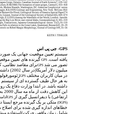
 Niagara Gorge, Ontario, Canadian Journal of Earth Sciences7, 539–542
Kelsey, H.M(1988) The formation of inner gorges
,
Catena15, 433–458
ods, Modern Hazards, Washington, DC
:
American Geophysical :union:
egget, R.E(1939) Geology and Engineering
,
New York: McGraw-Hill
e Bonneville Flood, Geological Society of America Special Paper274
ey, Gujarat, Journal of the Geological Society of India53(6), 669–674
eigh, E.C(1935) Among the Waterfalls of the World, London: Jarrolds
 the Big Lost River, east central Idaho
,
Geomorphology 8, 305–319
rges
,
Transactions, Japanese Geomorphological :union: 15(2), 91-110
ara Falls in relation to the Great Lakes, Quaternary Research42, 20–29
controls on Rifted Margin Morphology, Journal of Geology109, 35–56
KEITH J. TINKLER
GPS
- جی پی اس
سیستم تعیین موقعیت جهانی یک صورت فل
یافته است.
گیرنده های تعیین موقعی
GPS
تصور می شد
برای مقاصد نظامی، کا
GPS
میلیون دلار آمریکا(در سال 2002) داشته است.
در میان کاربران مختلف
ژئومورفولوژ
GPS
به هر حال طیف گسترده ای از سیستم ها
داشته باشد. در ابتدا وزارت دفاع یک رو
این
ارتفاعی) با دیفرانسیل گیری از
ادامه
GPS
متکی بر یک گیرنده مرجع ایستا د
)
DGPS
(
خطاهای اندازه گیری شده برای اصلاح مو
شامل زمان واقعی حرکت)استفاده میش