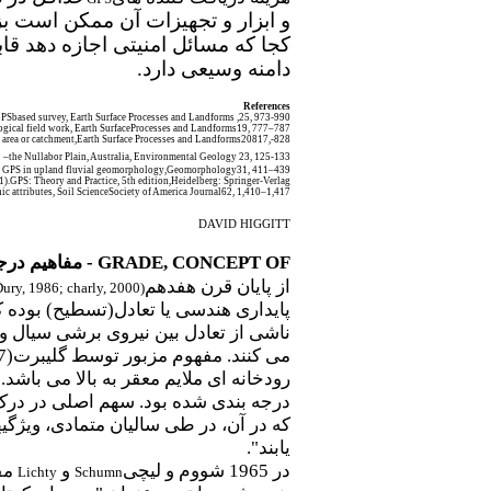
و ابزار و تجهیزات آن ممکن است 
کجا که مسائل امنیتی اجازه دهد ق
دامنه وسیعی دارد.
References
GPSbased survey, Earth Surface Processes and Landforms
25,
, 973-990.
gical field work, Earth SurfaceProcesses and Landforms19, 777–787
l area or catchment,Earth Surface Processes and Landforms20
,817
-828
–
the Nullabor Plain, Australia, Environmental Geology 23, 125-133
al GPS in upland fluvial geomorphology
,
Geomorphology31, 411–439
.(2001)
GPS: Theory and Practice, 5th edition
,
Heidelberg: Springer-Verlag
ic attributes, Soil ScienceSociety of America Journal62, 1,410–1,417
DAVID HIGGITT
GRADE, CONCEPT OF
- مفاهیم درج
از پایان قرن هفدهم
ury, 1986; charly, 2000
(
پایداری هندسی یا تعادل(تسطیح) بوده 
ناشی از تعادل بین نیروی برشی سیال و 
رودخانه ای ملایم معقر به بالا می باشد.
که در آن، در طی سالیان متمادی، ویژگی
یابند".
در 1965 شووم و لیچی
و
مفه
Lichty
Schumn