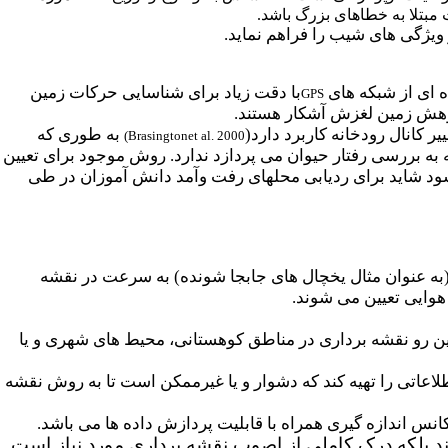
مبتلا به خطاهای بزرگ باشد.
 ویژگی های شیب را فراهم نماید.
 ای از شبکه های
با دقت زیاد برای شناسایی حرکات زمین
GPS
ژوهش زمین لغزش آشکار هستند.
 کانال رودخانه کاربرد دارد(
به طوری که
)
Brasingtonet al. 2000
ه بررسی رفتار حیوان می پردازد ندارد. روش موجود برای تعیین
شود شاید برای ردیابی محلهای رفت وآمد دانش آموزان در طی
(به عنوان مثال یخچال های جابجا شونده) به سرعت در نقشه
وایی تعیین می شوند.
از این رو نقشه برداری در مناطق کوهستانی، محیط های شهری و یا
اطلاعاتی را تهیه کند که دشوار و یا غیرممکن است تا به روش نقشه
کانس اندازه گیری همراه با قابلیت پردازش داده ها می باشد.
تند بلکه درک کاملی از اصوب نقشه برداری مورد نیاز است