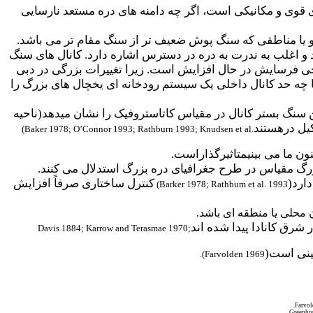
 قوی و مکانیکی است، اگر چه دامنه های دره مستعد نارسایی
ا و یا مناطقی که سنگ پوش ضعیف تر از سنگ مقام تر می باشد.
 و اغلب به ندرت به دره در دسترس اشاره دارد. کانال های سنگ
احی فرسایش در حال افزایش است. زیرا تغییرات بزرگی در دبی
ه حد کانال داخلی یک سیستم رودخانه ای یخچال های بزرگ را
رادو یک منظر از دره داخلی بالای 25 متر زیر لبه های طرفین سنگ بستر کانال در مقیاس کاتاستروفیک را نشان میدهد(ناحیه
کیل درهستند
(Baker 1978; O’Connor 1993; Rathburn 1993; Knudsen et al.
ون ما می بینیمتاثیرگذاراست.
ارد(
کنترل ساختاری صرفاً افزایش
)
Barker 1978; Rathbum et al. 1993
محلی یا منطقه ای باشد.
شرق کانادا پیدا شده اند
Davis 1884; Karrow and Terasmae 1970;
ینی است(
).
Farvolden 1969
.
Farvol
.
Greenhou