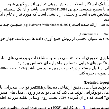
ر یا یک ایستگاه اصلاحات پخش زمینی تجاری اندازه گیری شود.
 با سطح هندسی جهانی
می باشد و آن یک سیستم زم
1984
)
WGS-84
(
ضی مشخص شده است و بخشی از دانشی است که مورد نیاز ادغام دا
ت.
ات فنی ارائه شده است
چند م
همچنین
)
e.g. Hafmann-Wellenhof et al. 2001)
(
Cornelius et al. 1994
به عنوان بخشی از روش جمع آوری داده ها می باشد. چهار حوزه 
GPS
فولوژی ضروری است.
می تواند به مشاهدات و بررسی های مناطقی
GPS
ل عکس های هوایی و تصاویر ماهواره ای حساس بپردازد.
الی از قبیل جستجو در تخریب زمین مفید می باشد
Gillieson et al. 1994)
 نمونه ذخیره کند.
)
Detailed topo
ی تولید مدل های دقیق ارتفاعی دیجیتال(
در نواحی صحرایی با 
)
DEMs
ای توپوگرافی تولید می کند که می تواند در ورودی مدل های هیدرو
" است که در آن گیرنده
با نصب روی وسایل نقلیه مزرعه اط
GPS
وسیله ویلسون
[3]
و همکارانش(1998) برجسته شده است م