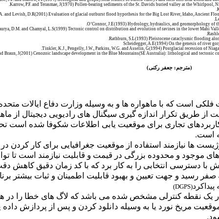
.
Karrow, P.F. and Terasmae, J(1970) Pollen-bearing sediments of the St. Davids buried valley at the Whirlpool,
.
A. and Levish, D.R(2001) Evaluation of glacial outburst flood hypothesis for the Big Lost River, Idaho
,
Ancient Flo
.
L
.
O’Connor, J.E(1993) Hydrology, hydraulics, and geomorphology of th
Maurya, D.M. and Chamyal, L.S(1999
(
Tectonic control on distribution and evolution of ravines in the lower Mahi Vall
.
Rashl
.
Rathburn, S.L(1993) Pleistocene cataclysmic flooding along
Scheidegger, A.E(1994) On the genesis of river go
.
Tinkler, K.J., Pengelly, J.W., Parkins, W.G. and Asselin, G(1994) Postglacial recession of Niag
and Braun, J(2001
(
Cenozoic landscape development in the Blue Mountains(SE Australia): lithological and tectonic 
(مترجم: جعفر رکنی)
کی است که با ماهواره ها و به وسیله وزارت دفاع ایالات متحده 
ت از طریق تکرار اندازه گیری سیگنال های رادیویی دیجیتال از ماه
ربردهای تجاری برای موقعیت یابی اطلاعات شکوفا شده است تحلیل­
یست ها نیازمند استفاده از موقعیت جغرافیایی برای کار کردن در
ی موجود و محدوده بزرگی در قیمت و قابلیت نیازمند است تا توان
ش با دسترسی انتخابی را به کار برد که با کد زمان دقیق کاهش دقت
 کاهش دقت از ماه مه سال 2000 به صفر رسید و جهت تعیین و بهبود قابلیت اطمینان و ث
 پیداکرد
)
DGPS
(
ر یک نقطه کنترلی مشخص شده می باشد که لاگ های خطا را در هما
قعیت مریخ نورد یا به وسیله دانلود کردن و پس از پردازش داده 
ود.