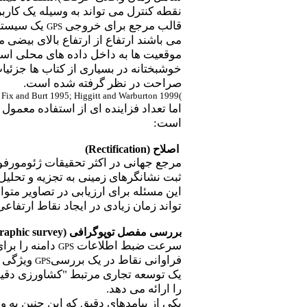
نقطه کنترل می تواند به وسیله یک کارب
قالب مرجع برای خروجی
یک سیستم
GPS
می باشند ارتفاع از ارتفاع بالای بی
موقعیت ها به داخل داده های محلی اس
خوشبختانه در بسیاری از کتاب ها جزئی
صراحت در نظر گرفته شده است.
; Fix and Burt 1995; Higgitt and Warburton 1999
)
اما تعداد فزاینده ای از استفاده معمول
است:
اصلاح (
Rectification
)
مرجع جهانی در اکثر تحقیقات ژئومور
ثبت نشانگرهای زمینی به تجزیه و تحلی
این مسئله برای ارزیابی در تصاویر متو
تواند زمان زیادی در ایجاد نقاط ارتفاعی
بررسی مفصل توپوگرافی (
graphic survey
سرعت ضبط اطلاعات
دامنه را برا
GPS
فراوانی نقاط در یک بررسی
ویژگی ه
GPS
یک توسعه تجاری مرتبط "کشاورزی دقیق
را ارائه می دهد.
یکی از پیامدهای دقیق که این چنین به 