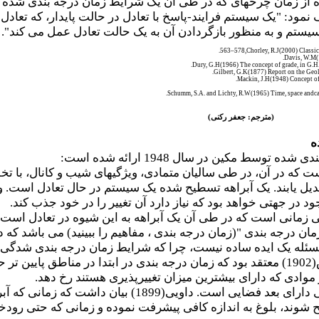
 نمود: "یک سیستم فرایند-پاسخ با تعادل در حالت پایدار، که تعا
سیستم و به منظور بازگردادن آن به یک حالت تعادل عمل می کند".
563.
–
,578
Chorley, R.J(2000) Classi
.
Davis, W.M(1
.
Dury, G.H(1966) The concept of grade, in G.
.
Gilbert, G.K(1877) Report on the Ge
.
Mackin, J.H(1948) Concept of 
.
Schumm, S.A. and Lichty, R.W(1965) Time, space andc
(مترجم: جعفر رکنی)
ه
سط مکین در سال 1948 ارائه شده است:
که در آن، در طی سالیان متمادی، ویژگیهای شیب و کانال، با تخلیه
 یابند. یک آبراهه تسطیح شده یک سیستم در حال تعادل است. وی
د در جهتی خواهد بود که نیاز دارد آن تغییر را در خود جذب کند.
زمانی است که در طی آن یک آبراهه به این شیوه در تعادل است.
مان درجه بندی "(زمان درجه بندی ، مفاهیم را ببینید) می باشد که
سئله یک ایده ساده نیست، چرا که شرایط زمان درجه بندی شدگ
آید. در رودخانه ها، به طور مثال، داویس(1902) معتقد بود که زمان درجه بندی د
 موادی که دارای بیشترین میزان تغییرپذیری هستند رخ دهد.
بنابراین اصطلاح زمان درجه بندی شدگی دارای بعد ف
وند، بلوغ به اندازه کافی پیشرفت نموده و زمانی که حتی رود