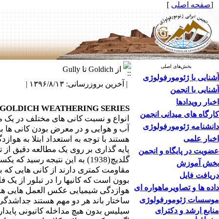
[
صفحه اصلی
]
بخش‌های اصلی
از Goldich تا Gully
آشنایی با ژئومورفولوژی
| آخرین بروزرسانی: ۱۳۹۶/۸/۱۳ |
آشنایی با انجمن
اخبار رویدادها
GOLDICH WEATHERING SERIES
کارگاه های میدانی انجمن
انواع و نسبت کانی های مختلف در یک منط
دانشنامه ژئومورفولوژی
آب و هوایی و در معرض بودن کانی ها بس
اخبار علمی
هستند با توجه به استعداد ابتلا به هو
پایه گذاری بر روی یک مطالعه دقیق از 
عضویت در پایگاه و انجمن
گلدیچ(1938) به این نتیجه رسی
بخش آموزش
دریافت فایل
بوون است که کانی­ها را در تبلور از یک ف
داده ها و تصاویرماهواره ای
هوازدگی شیمیایی عکس العمل هایی هستند
موسسات ژئومورفولوژی
ساختار باند هر دو مهم هستند جداشدگی
منابع ارشد و دکترای
سیلیس بدون هیچ مداخله کاتیونی پایدا