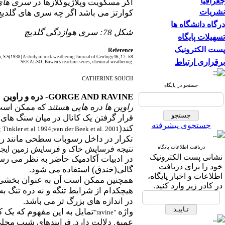
جغرافیا
اگر مسکویت وپلاژیوکلازها در
سری های 
نشریات
کوارتز می باشد اگر چه سری های گلدیچ
درگاه دانشگاه ها
شکل 78: سری هوازدگی گلدیچ
تسهیلات پایگاه
پست الکترونیک
Reference
, S.S(1938) A study of rock weathering Journal of Geology46, 17–58
برقراری ارتباط
SEE ALSO: Bowen’s reaction series; chemical weathering.
CATHERINE SOUCH
جستجو در پایگاه
GORGE AND RAVINE
- دره و راوین
راوین ها دره هایی هستند
که ممکن است ص
قرار گرفتن یک کانال در میان سنگ های 
جستجوی پیشرفته
کند(
 Tinkler et al 1994;van der Beek et al. 2001
تکرار در داخل رسوبات سطحی مانند رسوب
دریافت اطلاعات پایگاه
نتیجه فرسایش خاک و فرسایش زمین ایجاد 
نشانی پست الکترونیک
در ادبیات آکادمیک حاضر به نظر می رس
خود را برای دریافت
گالی(خندق) استفاده می شود.
اطلاعات و اخبار پایگاه،
همچنین ممکن است آن به عنوان بخشی از 
در کادر زیر وارد کنید.
هیچکدام از شرایط تنگه و نه دره تنگ ب
در اندازه های بزرگ تر می باشد.
واژه
تمایل به این مفهوم که یک
"
ravine
"
عمیق دلالت دارد. فرایندهای شیب محلی