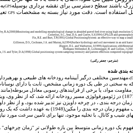
بزرگ باشند سطح دسترسی برای نقشه برداری بوسیله
به
GPS
ابل استفاده است. دقت مورد نیاز بسته به مشخصات
تعیی
GPS
Vey, R.A(2000
(
Monitoring and modelling morphological change in abraided gravel-bed river using high resolution 
.
Cornelius, S.C., Sear, D.A. and Craver, S.J(1994) GPS
,
GIS and geomorpholo
Fix, R.E. and Burt, T.P(1995) Global PositioningSystem: an effective way to map a smal
.
Gillieson, D.S., Cochrane, J.A. and Murray, A(1994
(
Surface hydrology and soil movement in an arid karst
.
Higgitt, D.L. and Warburton, J(1999) Applications ofdifferenti
.
Hofmann-Wellenhof, B., Lichtenegger, H. and Collins, J
n, J.S. and Tyler, D.A(1998) Global positioning system sampling intensity and pattern effectson computed topograph
(مترجم: جعفر رکنی)
ه بندی شده
،
مهندسین مختلفی درگیر آیین­نامه رودخانه های طبیعی و بهره­بردار
)
D
که به سختی در طی یک دوره زمانی مشخص، ثابت یا دارای نوسانا
مقاومت مواد، یا برخی از فرایندهای رسوبی معادل مربوطه(مانند 
می کنند. مفهوم مزبور توسط گلیبرت(1877) در ژئومورفولوژی مسیر رودخانه ارائه 
 زمان درجه بندی ، در چرخه داویزن نیز تدبیر شده بود، و از نظر د
درجه بندی شده بود. سهم اصلی در درک مفهوم زما
های شیب و کانال، با تخلیه موجود، تنها برای تامین سرعت مورد ن
وم یک دوره زمانی متوسط بین بازه طولانی تر "زمان چرخه­ای" و با