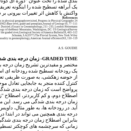
یک آبراهه تسطیح شده را اینگونه تعریف
واکنش یا کاهش اثر تغییرات بیرونی بر 
References
cs in physical geographyrevisited, Progress in Physical Geography 24
902) Base level, grade and peneplain,Journal of Geology10, 77–111
H. Dury(ed.) Essays in Geomorphology, 211–233, London
:
Heinemann
ology of theHenry Mountains, Washington, DC: US GeologicalSurvey
the graded river
,
Geological Society of America Bulletin59, 463–512
.
Schumm, S.A(1977) The Fluvial System, New York
:
Wiley
ausality in geomorphology, American Journal ofScience263, 110–119
A.S. GOUDIE
GRADED TIME
- زمان درجه بندی شد
مختصر و مفیدترین تشریح زمان درجه بندی شده تو
یک رودخانه تسطیح شده رودخانه ای است 
از حوضه زهکشی، به صورت ظریفی تعدیل
کنترل کننده منجر به جابجایی تعادل موجو
پرواضح است که زمان درجه بندی شدگی 
اصطلاح دوم، و کم کاربردتر، اصطلاح "ز
زمان درجه بندی شدگی می رسد. این م
درجه بندی همچنین می تواند در ابتدا در
زمانی که سرچشمه های کوچکتر تسطیح ش