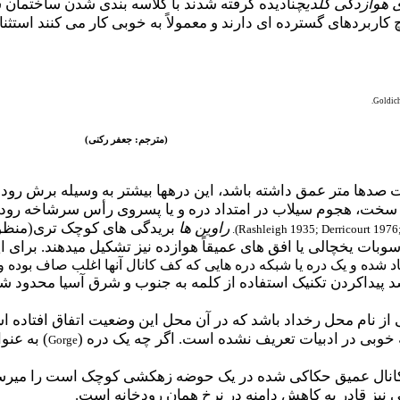
هوازدگی گلدیچ
نادیده گرفته شدند با کلاسه بندی شدن ساختمان 
 کاربردهای گسترده ای دارند و معمولاً به خوبی کار می کنند اس
.
Goldich
(مترجم: جعفر رکنی)
دها متر عمق داشته باشد، این دره­ها بیشتر به وسیله برش رودخا
سخت، هجوم سیلاب در امتداد دره و یا پسروی رأس سرشاخه رودخانه
راوین ها
بریدگی های کوچک تری(منظور
).
Rashleigh 1935; Derricourt 1976;
ات یخچالی یا افق های عمیقاً هوازده نیز تشکیل می­دهند. برای ای
شده و یک دره یا شبکه دره هایی که کف کانال آنها اغلب صاف بوده 
د پیداکردن تکنیک استفاده از کلمه به جنوب و شرق آسیا محدود 
نام محل رخداد باشد که در آن محل این وضعیت اتفاق افتاده است. 
ه خوبی در ادبیات تعریف نشده است. اگر چه یک دره (
) به عنو
Gorge
 کانال عمیق حکاکی شده در یک حوضه زهکشی کوچک است را می­رسان
 نیز قادر به کاهش دامنه در نرخ همان رودخانه است.