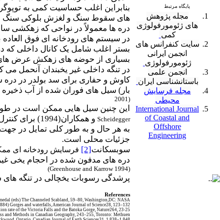
بنابراین اغلب حساسیت کمی به توپوگرا
پایگاه مرتبط
مجله پژوهش
های سقوط سنگ و لغزش بلوکی سنگ ب
های ژئومورفولوژی
دره ها معمولاً در نواحی که زهکشی ساب
کمی
در سیستم های رودخانه ای فوق العاده ب
سایت
کنفرانس های
بستر اغلب شامل یک کانال داخلی که در
انجمن ایرانی
بسیاری از حوضه های زهکش عرض های با
ژئومورفولوژی
در تنگه داخلی غیر یخبندان آنحمل می کن
انجمن علمی
باستانشناسی ایران
بار) سیل های فوران شده از آب ذخیره 
مجله فرسایش
2001)
محیطی
این چنین سیل هایی ممکن است در طول کو
International Journal
of Coastal and
و همکاران(1994) برای کنترل ساختاری قوی به وسیله سیستم های گسلی و دره های ناحیه ای بزرگ مقیاس در طرح جغرافیای دره بزرگ استدلال می کنند.
Scheidegger
Offshore
به هر حال و به طور کلی تمایل در جهت 
Engineering
جزئیات محلی است.
سوبسکانت
[2]
فرسایش رودخانه ای ممکن 
دره های مدفون شده در احجام یخی غیرمع
)
Greenhouse and Karrow 1994)
پرشدگی رسوبات یخچالی در تنگه های س
References
mmedal
)
eds) The Channeled Scabland, 59–80, Washington
,
DC: NASA
84) Gorges and waterfalls, American Journal of Science28, 123–132
ion rate of the Victoria Falls and the Batoka Gorge, Nature264
,
23-25.
s and Methods in Canadian Geography, 243–255, Toronto: Methuen
Rockwood, Ontario, Canadian Journal of Earth Sciences31, 1,838–1,848