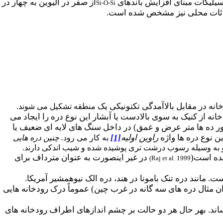
سیلیکات مبنای افزایش باندهای
از صفر در الیوین به چهار در
Si-O-Si
تثنائات محلی نیز مشخص شده است.
نه در مقابل بالاآمدگی تکتونیکی یک
منطقه تشکیل می شوند.
 از کنیک به سوی بالادست یا آبشار این نوع دره را ایجاد می
 ده ها متر عرض و عمق) در داخل سنگ های لایه ای ضعیف یا
ن نوع دره ها واژه
راوین اولیه
[1]
به کار می رود
. چنین دره هایی
و به وسیله رسوب درشت تری پوشیده شده و شیب اندکی دارند.
شده است(
در غیر اینصورت به عنوان مترداف برای
)
Raj et al. 1999
مانند دره تنک بامونا در هند، دره الک نیوهمشیر آمریکا.
ان مثال دره های سه گانه در غرب چین) عموماً درک رودخانه هایی
د. بهر حال هر دو حالت بر چشم اندازهای اطراف رودخانه های