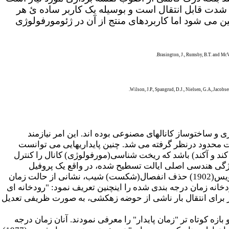
 شدت قابل انتقال است و بوسیله یک کاربر ساده ئ هر
ن می شود اما کاربردهای منتج از آن در ژئومورفولوژی
Brasington, J., Rumsby, B.T. and Mc
.
Wilson, J.P., Spangrud, D.J., Nielsen, G.A
.,
Jacobse
ی و ساخت­وساز کانالهای مصنوعی بوده اند. این امر نیازمند
ت محدود درنظر گرفته می شد. چنین پایداریهایی می توانست
کند و آکند) باشد که ریخت شناسی(مورفولوژی) کانال را کنترل
شد، که از نظر وی، ویژگی هندسی اصلی ایالت تسطیح شده، در واقع یک پروفیل
اویس
(1902) حذف انفصال(شکست) شیب، نشانی از حالت زمان
ن درجه بندی را مکین(1948) به عهده داشت که یک رودخانه زمان درجه بندی شده را اینچنین تعریف نمود: "رودخانه ای
یاز برای انتقال بار ناشی از حوضه زهکشی، به صورت ظریفی تعدیل
زه کوتاه تر "زمان پایدار" را معرفی نمودند. آنان زمان درجه