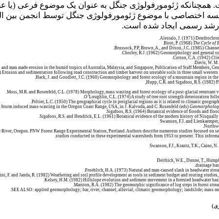
همچنانکه ژئومورفولوژی جنگل به عنوان یک موضوع فرعی (یا ع
جلسه اختصاصی با موضوع ژئومورفولوژی جنگل توسط انجمن بین ال
ارشد رسمی ایجاد شده است.
Alestalo, J. (1971) Dendrochro
Birot, P. (1968)
The Cycle of 
Brussock, P.P, Brown, A., and Dixon, J.C. (1985) Chan
Chorley, R.J. (1962) Geomorphology and general s
Cotton, C.A. (1942)
Cli
Davis, W. M.
 and man made erosion in the humid tropics of Australia, Malaysia, and Singapore, Publication of Staff Members, Cent
) Erosion and sedimentation following road construction and timber harvest on unstable soils in three small wester
Hack, J. and Goodlett, J.C. (1960) Geomorphology and forest ecology of a mountain region in th
Hupp, C.R. and Sigafoos, R.S. (1982) 
Moss, M.R. and Rosenfeld, C.L. (1978) Morphology, mass wasting and forest ecology of a post-glacial reentrant v
O’Loughlin, C.L. (1974) A study of tree root strength deterioration foll
Peltier, L.C. (1950) The geographical cycle in periglacial regions as it is related to climatic geograp
) Storm induced mass-wasting in the Oregon Coast Range, USA, in J. Kalvoda, and C. Rosenfeld (eds)
Geomorphologi
Sigafoos, R.S. (1964) Botanical evidence of floods and floo
Sigafoos, R.S. and Hendrick, E.L. (1961) Botanical evidence of the modern history of Nisquall
Swanson, F.J. and Lienkaemper, 
Northwe
River, Oregon. PNW Forest Range Experimental Station, Portland. Authors describe numerous studies focused on sedim
studies conducted in these experimental watersheds from 1953 to present. This informat
Swanson, F.J., Krantz, T.K., Caine, 
Deithich, W.E., Dunne, T., Humph
drainage bas
Froehlich, H.A. (1973) Natural and man-caused slash in headwater stre
ini, F. and Janda, R. (1982) Weathering and soil profile development as tools in sediment budget and routing studies
Kelsey, H.M. (1982) Hillslope evolution and sediment movement in a forested headwater bas
Marston, R.A. (1982) The geomorphic significance of log steps in forest stre
SEE ALSO: applied geomorphology; bar, river; channel, alluvial; climatic geomorphology; landslide; mass m
ی
)