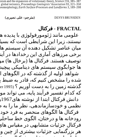
inism and the expansion of volutionary theory,
Science
216, 385–387.
 global tectonics,
Proceedings Geologists’ Association
93, 321–350.
d geomorphology,
Earth Surface Processes and Landforms
3, 189–208.
(
مترجم: علی نصیری
)
DENYS BRUNSDEN
FRACTAL
-
فرکتال
علومی مانند ژئومورفولوژی با پدیده ها
نیستند، زیرا این شرایطی است که بسیار
میان عناصر تشکیل دهنده آن سیستم ها 
برخی مرزهای آماری این رخدادها در آیند
توصیف هستند. فرکتال ها (برخال ها) م
ها جوابگوی سیستم های دینامیکی پیچید
شواهد اولیه از گذشته که در الگوهای امر
شده را مشخص کنیم که، قادر به ضبط پی
گذشته زمین را به دست آوریم ؟
er 1995
(
که کدام تفسیر فرآیند پایه، می تواند مو
دانش فرکتال ابتدا از نوشته های1967و1987
نظمی و خودسازماندهی، نظر ما را به ط
فرکتال ها الگوهای منحصر به فرد خود 
رودخانه ها و درختان، الگوی خط ساحلی ب
فرکتال جزئیات متشابهی در مقیاس های 
هر بزرگنمایی جزئیات بیشتری از چین و