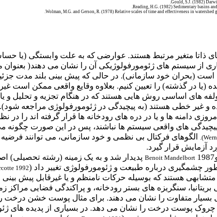
Gould, S.J. (1982) Darw
Reading, H.G. (1982) Sedimentary basins and
Wolman, M.G. and Gerson, R. (1978) Relative scales of time and effectiveness in watershe
ی ذاتا متغیر مرتبط هستند. عوارضی که به علت وابستگی (یا حساس)
ی از سیستم های ژئومورفولوژیکی آن را نشان می دهند( بعنوان مث
است (بحران خود سازمانی). در حالی که پیش بینی بلند مدت جزئیا
ه (یا در گذشته) را تعیین کنیم. بعلاوه وقایع واقعی ممکن است غی
ولفه های اساسی روش هایی هستند که در هنگام تجزیه و تحلیل و ی
ه و غیر خطی هستند (به پیچیدگی در ژئومورفولوژی مراجعه شود).
وزی دامنه ها و یا در دره های رودخانه ها قرار گرفته اند را در نظر
چیدگی های واقعی سیستم ها نباشند، پس در این صورت چگونه می تو
الگوهای فرکتال بی نظمی و خود سازمانی، می توانند فرضیه
).
Wern
رد آزمایش قرار گیرد.
پدیدار شد و به یک زمینه (رشته تحصیلی) اص
Benoit Mandelbort
ور چشمگیری درباره طبیعت و ژئومورفولوژی تغییر داد (
rcotte 1992
متشابهی هستند که بوسیله حرکات نامنظم و یا غیرقابل پیش بینی
ریتانیا، سنگریزه های بستر رودخانه، و پراکندگی فضایی مراکز زمین
بسیار متفاوت را نشان می دهند. برای مثال پوست خشن درخت را تص
 چروک پوست درخت را نشان می دهد. در بسیاری از پدیده های ژئو