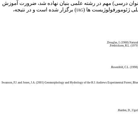
نوان درسی) مهم در رشته علمی بنیان نهاده شد، ضرورت آموزش
لی ژئومورفولوژیست ها (
) برگزار شده است و در نتیجه،
IAG
Douglas, I. (1968) Natural
.
Fredricksen, R.L. (1970
Rosenfeld, C.L. (1998
Swanson, F.J. and Jones, J.A. (2001) Geomorphology and Hydrology of the H.J. Andrews Experimental Forest, Blue 
Harden, D., Ugol