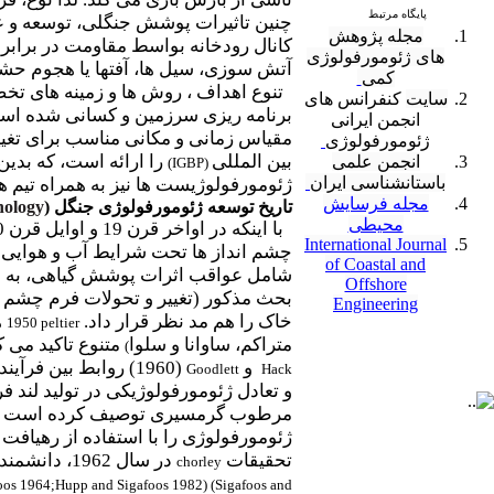
پایگاه مرتبط
چنین تاثیرات پوشش جنگلی، توسعه و عم
مجله پژوهش
کانال رودخانه بواسط مقاومت در برابر 
های ژئومورفولوژی
آتش سوزی، سیل ها، آفتها یا هجوم حشرا
کمی
تنوع اهداف ، روش ها و زمینه های تخصص
سایت
کنفرانس های
برنامه ریزی سرزمین و کسانی شده است 
انجمن ایرانی
مقیاس زمانی و مکانی مناسب برای تغی
ژئومورفولوژی
بین المللی
را ارائه است، که بدین
انجمن علمی
)
IGBP
(
باستانشناسی ایران
ژئومورفولوژیست ها نیز به همراه تیم ه
مجله فرسایش
تاریخ توسعه ژئومورفولوژی جنگل (
hology
محیطی
International Journal
چشم انداز ها تحت شرایط آب و هوایی 
of Coastal and
شامل عواقب اثرات پوشش گیاهی، به 
Offshore
بحث مذکور (تغییر و تحولات فرم چشم ان
Engineering
خاک را هم مد نظر قرار داد.
ه
1950
peltier
متراکم، ساوانا و سلوا
متنوع تاکید می ک
)
و
(1960) روابط بین 
Goodlett
Hack
و تعادل ژئومورفولوژیکی در تولید لند 
مرطوب گرمسیری توصیف کرده است و عوا
ژئومورفولوژی را با استفاده از رهیافت
تحقیقات
در سال 1962، دانشمندان علوم مختلف را برای همکاریهای علمی و تحقیقاتی مشترک تشویق کرد،
chorley
oos 1964;Hupp and Sigafoos 1982) (Sigafoos and