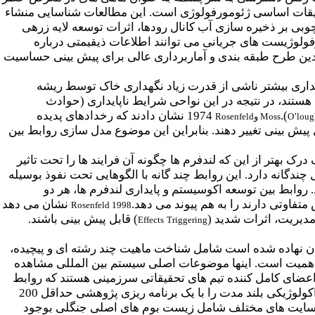
حقیقات اساسی ژئومورفولوژی است. این مطالعات شناسایی منشاء
بی بر ذخیره سازی آب کانال رودها، اثرات توسعه لایه زرهی
ولوژیست های جریانی می توانند اطلاعات ذیقیمتی درباره
 چندین طرح طبقه بندی و آماربرداری عالی برای پیش بینی حساسیت
اری بیشتر ناشی از قدرت زیاد نگهداری خاک توسط ریشه
تند، در نتیجه در این نواحی شرایط ناپایداری (حوادث
).
1974 نشان دادند که رخدادهای پدیده
O’loug
Moss
و
Rosenfeld
ل پیش
بینی تغییر دهند. بنابراین این موضوع مدل سازی روابط بین
رک بهتر از این که لندفرم ها چگونه آن فرایند ها را تحت تاثیر
ندگانه دارد. این روابط چند گانه با الگوهایی تحت نفوذ بوسیله
 روابط بین توسعه اکوسیستم و پایداری لندفرم ها، هر دو
فاوتی دارند را به هم پیوند می دهد.
نشان می دهد
Rosenfeld 1998
مدیریت، اثرات شدید (
) قابل پیش بینی باشند.
Effects
Triggering
ال 1986 بنیان نهاده شده است شامل شناخت ماهیت چند رشته ای و پیچیده،
ئز اهمیت است. اینها موضوعات اصلی سیستم بین المللی مشاهده
عضای کامل کننده تیم های تحقیقاتی سرزمینی هستند که روابط
بین فرایند های سرزمینی و اکوسیستم های جنگلی را تعیین می کنند. آکادمی ملی علوم آمریکا طرح ذخایر اکولوژیکی بلند مدت را با یک برنامه ریزی پژوهشی حداقل 200
 از سایت های مختلف شامل زیست بوم های اصلی جنگلی بوجود