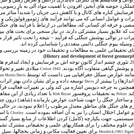
لکرد حوضه های آبخیز، افزودن با اهمیت مواد آلی به بار رسوبی
فرسایش کناره های کانال و یا کاهش دبی جریان را شدیداً متاثر م
ت و عوامل انسانی که می توانند فرآیند های ژئومورفولوژیکی و ه
ی و حرفه ای کسانی که، مطالعاتی در ارتباط با فرایند های جنگل 
که علایق بسیار مشترکی دارند. در نیاز سنجی برای بحث های بین
یرات در توالی پوشش جنگلی که فرآیند
–
نتیجه را تحت تاثیر قرار
 وسیله بیوم جنگلی دائمی متعددی را شناسایی کرده اند.
ای تحقیقاتی علمی به مطالعات و تحقیقات خود در زمینه بررسی و ت
)
History and development of forest geomorp
با اینکه در اواخر قرن 19 و اوایل قرن 20 تئوری چشم انداز کانون توجه اش بر فرسای
و پوشش گیاهی متفاوت آگاه بودند.
میلادی تغییر و تحول
Cotton 1942
مانند عوارض سیکل جغرافیایی می دانست که توسط
am Morris Davis
دازها) را بیشتر از
توسعه داده و برای نشان دادن بهتر اثرات
Davis
مچنین به چرخه دیویس اشاره می کند ولی بر تغییرات فعالیت فر
ند
به تحقیقات پروفسور
با تعداد زیادی از این مفا
Kirk Bryan
Peltier
.
فرآیند و ساختار جنگل را جهت شناخت عوارض بازمانده (شاهد) درون 
فرم های جنگل های مناطق معتدل مرطوب را اعلام نمودند، در حالی
مل اختلال انسان را نیز به آن اضافه نموده است.
با اس
Chorley
 سیستمی، جهت یکپارچه (کامل) کردن اطلاعات از منابع بسیار گست
برای تعیین فعالیت مکانی و زمانی یخچالها، سیل 
Hendrick,1961;Sigaf