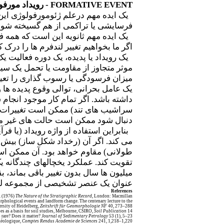
FORMATIVE EVENT
- رویداد مورف
یک ایده مهم درعلم ژئومورفولوژی این ا
فرسایشی یا تراکمی از هم گسیخته شو
یک ایده مهم ثانویه این است که همه ف
اگر ما بخواهیم تغییر لندفرم ها را درک 
یک رویداد یا پدیده، یک دوره فعالیت 
موثر متجاوز از مقاومت یا تحمل یک سی
میزان فرسودگی یا رسوب گذاری را تعیین
یک عامل بحرانی، توالی وقوع پدیده ها 
داشته باشد. اگر تمام کار موجود انجام ش
سراشیب های تند) ممکن است تغییرات پی
دنبال شود ممکن است حالت های غیر مع
بنابراین استفاده از واژه رویداد (یا
می کند. اگر آن (رخداد شکل ساز) بیش ا
طولانی) مقاوم خواهد بود. آن ممکن اس
تقویت کند. عملکرد یخچالهای چندگانه
میلیون ها سال بدون تغییر باقی بماند، 
عنوان یک عنصر تشخیصی از مجموعه لن
References
. (1976)
The Nature of the Stratigraphic Record
, London: Macmillan.
phological events and landform change. The centenary lecture to the
rsity of Heidelberg,
Zeitshrift für Geomorphologie NF
40, 273–288.
es as a basis for soil studies, Melbourne, CSIRO,
Soil Publication
14.
 rare? Does it matter?
Journal of Sedimentary Petrology
53 (1), 5–23.
 géologique,
Comptes Rendus Academie de Sciences
241, 1,218–1,220.