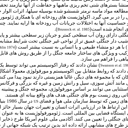
منشا بسترهای شنی تخم ریزی ماهیها و حفاظت از آنها نیازمند ت
طالعه مواد ماسه نرمتر شسشو شده بوسیله سیلها، اثرات الوار چو
 در بر می گیرد. اکولوژیست های رودخانه ای با همکاری ژئومورف
 حساسیت آنها به
اختلالات جریانات آب رودخانه ها ارایه نمایند.
ای انجام شده است(
).
Brussock et. al. 1985
گلی دارای روان آب سطحی کمتر و جریان زیر سطحی بیشتر و پاید
یب دار جنگلی عمیق تر از نواحی غیر جنگلی تحت شرایط مشابه هس
 با هر دو منشاء طبیعی و یا انسانی به نسبت بیشتر است (
hlin 1974
ترکیب و ویژگی های ساختار جامعه جنگل را از طریق روش های قاب
اهی را فراهم می سازد.
) نشان دادند که رفتار اکوسیستم می تواند توسط یک د
Swanson et al. 19
دادند که روابط متقابل بین اکوسیستم و مورفولوژی معمولا اشکال چ
 که با مجموعه های دیگر، غالبا همزیستی دارند نمود پیدا می کند.
مانند آتش سوزی، سیل و رانش زمین و غیره که بزرگی و فرکانس مت
استثنایی می توانند بر اساس مورفولوژی، مجموعه جنگل و پیشینه 
هانی روی زیست بوم های جنگلی هدف های واقع بینانه ای هستند.
ی زمین که توسط سازمان ملی هوا و فضای
در س
US
ین ارتباط ها در ارزیابی اثرات انسان و تغییرات جهان بسیار حا
ایستگاه فضایی بین المللی است. ژئومورفولوژیست ها به عنوان ا
یز طرح های مشابهی ارائه داده اند بدین ترتیب یک شبکه جهانی