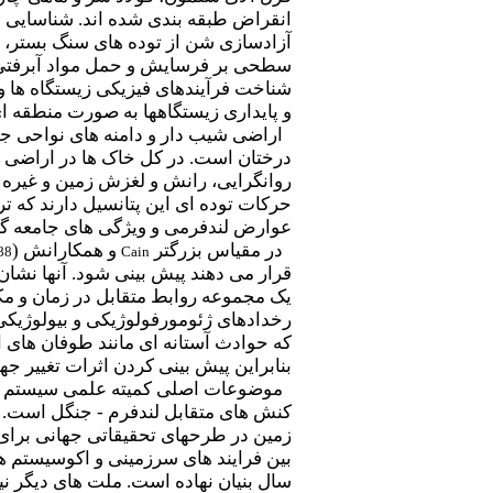
انقراض طبقه بندی شده اند. شناسایی 
آزادسازی شن از توده های سنگ بستر، م
سطحی بر فرسایش و حمل مواد آبرفتی را
شناخت فرآیندهای فیزیکی زیستگاه ها و
و پایداری زیستگاهها به صورت منطقه 
اراضی شیب دار و دامنه های نواحی جن
درختان است. در کل خاک ها در اراضی ش
روانگرایی، رانش و لغزش زمین و غیره )
حرکات توده ای این پتانسیل دارند که 
عوارض لندفرمی و ویژگی های جامعه گی
در مقیاس بزرگتر
و همکارانش (
88
Cain
قرار می دهند پیش بینی شود. آنها نشان 
یک مجموعه روابط متقابل در زمان و مکان
رخدادهای ژئومورفولوژیکی و بیولوژیکی 
که حوادث آستانه ای مانند طوفان های 
بنابراین پیش بینی کردن اثرات تغییر ج
موضوعات اصلی کمیته علمی سیستم ها
کنش های متقابل لندفرم - جنگل است. ا
زمین در طرحهای تحقیقاتی جهانی برای 
سال بنیان نهاده است. ملت های دیگر ن