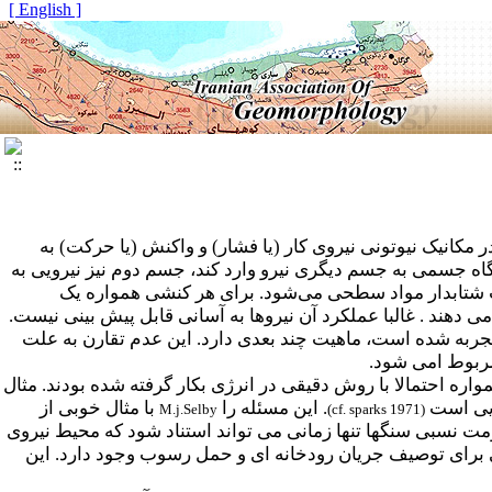
[ English ]
 مکانیک نیوتونی نیروی کار (یا فشار) و واکنش (یا حرکت) به
اه جسمی به جسم دیگری نیرو وارد کند، جسم دوم نیز نیرویی به
ت شتابدار مواد سطحی می‌شود. برای هر کنشی همواره یک
ی دهند . غالبا عملکرد آن نیروها به آسانی قابل پیش بینی نیست.
تجربه شده است، ماهیت چند بعدی دارد. این عدم تقارن به علت
مربوط امی شود.
واره احتمالا با روش دقیقی در انرژی بکار گرفته شده بودند. مثال
ایی است
. این مسئله را
با مثال خوبی از
M.j.Selby
)
cf. sparks 1971
(
مت نسبی سنگها تنها زمانی می تواند استناد شود که محیط نیروی
ی برای توصیف جریان رودخانه ای و حمل رسوب وجود دارد. این