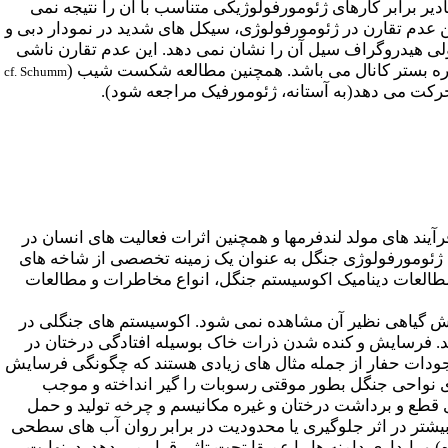
یر برابر کارهای ژئومورفولوژیکی متناسب با آن را نتیجه نمی
ین عدم تقارن در ژئومورفولوژی،
سیکل های شدید در نمودار دبی و
ی هیدروگراف سیل آن را نشان نمی دهد. این عدم تقارن ناشی
ره بستر کانال می باشد. همچنین مطالعه شکست شیب (
cf. Schumm
رکت می دهد(به آستانه، ژئومورفیک مراجعه شود).
د های مولد لندفرمها و همچنین اثرات فعالیت های انسان در
د. ژئومورفولوژی جنگل به عنوان یک زمینه تخصصی از شاخه های
مطالعات دینامیک اکوسیستم جنگل، انواع مخاطرات و مطالعات
ش گیاهی نظیر آن مشاهده نمی شود. اکوسیستم های جنگلی در
. فرسایش و کنده شدن ذرات خاک بوسیله افتادگی درختان در
ودات حفار از جمله مثال های زیادی هستند که چگونگی فرسایش
ی نواحی جنگل بطور موقتی رسوبات را گیر انداخته و موجب
 قطع و برداشت درختان و غیره مکانیسم و چرخه تولید و حمل
شتر در اثر جلوگیری یا محدودیت در برابر روان آب های سطحی
و پایداری دامنه ها را عمیقا تحت تاثیر قرار می دهد. درنهایت