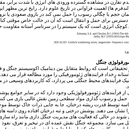
عدم تقارن در مشاهده گسترده ورودی های انرژی با شدت برابر، مقاد
ندفرم ها) اهمیت فراوانی در تاریخ علوم دارد. رایج ترین مظهر ا
ن حجم یا چگالی رسوب را حمل نمی کند در بازوی صعودی یا نزول
 دسترس برای حمل و انتقال است که آن در حالت خاص موقتی کنا
ی کوچک انرژی است که یک سیستم را در سرتاسر آستانه مقاومت ح
Schumm, S.A. and Chorley, R.J. (1964) The fal
Selby, M.J. (1993)
Hillslope Ma
SEE ALSO: Goldich weathering series; magnitude– frequency concep
ی
)
ورفولوژی جنگل
قاتی است که روابط متقابل بین دینامیک اکوسیستم جنگل و فرآین
آستانه رخداد فرایندهای ژئومورفیکی را مورد مطالعه قرار می ده
یک فرآیندهای محیط جنگلی می پردازد، که کاربردهای وسیعی در 
.
 فرآیندهای ژئومورفولوژیکی وجود دارد که در سایر جوامع پوش
، حمل و رسوب گذاری مواد سطحی زمین نقش غالبی بازی می کنند
 ماسه توسط قدرت ریشه درختان، جا به جایی ذرات خاک توسط موج
ا نشان می دهند. پوشش درختی و تنه درختان افتاده روی دامنه ها
شوند در حالی که فعالیت های مدیریت جنگل داری مانند راه سازی
ی سازد. مجموعه جنگل نقش عمده ای در تبخیر و تعرق، نفوذ بی
اوانی و مکانیسم های کنترلی ناپایداری (رانش و لغزش زمین و غیره) 