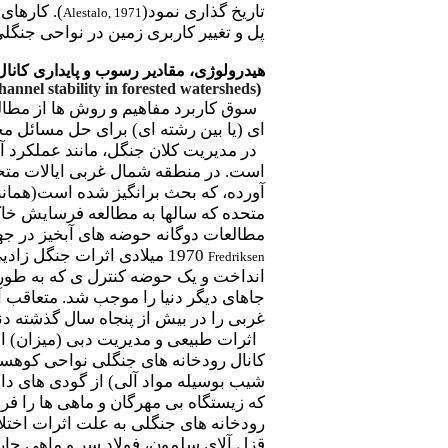
تاریخ گذاری نمود(
). کارهای
Alestalo, 1971
پل و تغییر کاربری زمین در نواحی جنگلی
هیدرولوژی، مقادیر رسوب و پایداری کانا
annel stability in forested watersheds
(
سوق کاربرد مفاهیم و روش ها از مطال
ای (یا بین رشته ای) برای حل مسائل مح
در مدیریت کلان جنگل، مانند عملکرد آ
است. در منطقه شمال غربی ایالات متحده
آورده، که بحث برانگیز شده است(همانن
مطالعات دوگانه حوضه های آبخیز در ج
1970 میلادی اثرات
جنگل زادیی
Fredriksen
انداخت و یک حوضه کنترل ی که به طور 
جاهای دیگر دنیا را موجب شد. متعاقب 
غربی را در بیش از پنجاه سال گذشته دنب
اثرات طبیعی و مدیریت دبی (میزان) ا
کانال رودخانه های جنگلی نواحی کوهستا
شیب بوسیله مواد آلی) از گودی های دا
که زیستگاه بی مهرگان و ماهی ها را فر
رودخانه های جنگلی به علت اثرات اختلا
قزل آلای سلمون، فولاد سر و ماهی چ