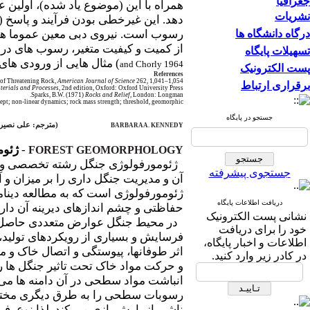
جغرافیا
همراه با این (موضوع یاد شده)، اولین 
نشریات
دهد. این غیرخطی بودن فرآیند و پاسخ (ل
درگاه دانشگاه ها
رسوب است. نیروی دبی معین عموما هما
از کمیت و کیفیت متغیر، رسوب های در
تسهیلات پایگاه
) مثال هایی از ورودی ها
and Chorly 1964
پست الکترونیک
References
l of Threatening Rock,
American Journal of Science
262, 1,041–1,054.
برقراری ارتباط
terials and Processes
, 2nd edition, Oxford: Oxford University Press.
Sparks, B.W. (1971)
Rocks and Relief
, London: Longman.
t; non-linear dynamics; rock mass strength; threshold, geomorphic.
جستجو در پایگاه
(
مترجم: علی نصیر
BARBARA A. KENNEDY
-
ژئوم
FOREST GEOMORPHOLOGY
ژئومورفولوژی جنگل رشته تخصصی و تحقی
جستجوی پیشرفته
آن و مدیریت جنگل داری را بر میزان و 
ژئومورفولوژی است که به مطالعه دینام
دریافت اطلاعات پایگاه
حفاظتی و چشم اندازهای دیرینه آن دارد
نشانی پست الکترونیک
در محیط جنگل عوارض متعددی حاصل از
خود را برای دریافت
فرسایش و بسیاری از رویکردهای تولید
اطلاعات و اخبار پایگاه،
اثر طوفانها، پیوستگی و اتصال خاک و
در کادر زیر وارد کنید.
و حرکت مواد خاک تحت تاثیر جنگل ها ر
انباشت مواد سطحی در آن دامنه ها می 
رسوبات سطحی را به طرق دیگری مختل م
ناشی از بارش بازی می کند. لذا نوع، فر