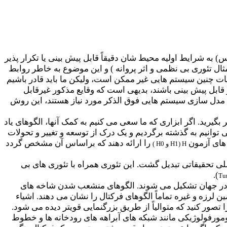
 به شرایط اولیه محیط شان دقیقاً قابل پیش بینی یا تکرار پذیر
ال تئوری بی نظمی و اثر پروانه ) و این موضوع به خاطر روابط
ت چنین سیستم هایی غیر ممکن است، ولیکن ما باید قادر باشیم
ر قابل پیش بینی باشند، بدیهی است که وقایع مذکور غیرقابل
ا مدل سازی سیستم هایی فوق الذکر مورد نیاز هستند، این روش
 بگیرید. اگر ابزاری که ما سعی می کنیم به کمک آنها، الگوهای یاد
انیم به گذشته برگردیم و یک درک از توسعه و تغییر و تحولات
 های آزمون
را ارائه دهند که براساس آن مشخص گردد
H
(
H1
و
H0
)
لی تحقیقاتی تبدیل گشت. این تئوری همراه با تئوری های بی
).
Tu
 در جهان تشکیل می شوند.
الگوهای منشعب شدن شاخه های
 لرزه و غیره تماماً الگوهای فرکتال را نشان می دهند. اشیاء
ور کنید که متوالیاً از طریق بزرگنمایی قویتر دیده می شود.
مورفولوژیکی مانند شبکه های آبراهه های رودخانه ها و خطوط