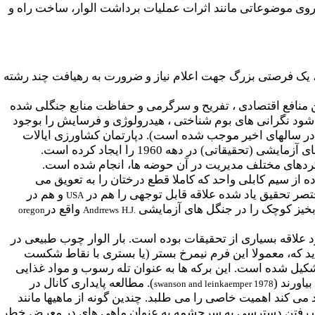
 روی موضوعاتی مانند اثرات عملیات برداشت الوار، ساخت راه و
 یک فرصتی بزرگ جهت اعلام نیاز و ضرورت به رهیافت چند رشته
ن منافع اقتصادی ، تفریح و سرگرمی و حفاظت منابع جنگلی شده
 شود نگرانی های بوم شناختی ، هیدرولوژی و فرسایش را بوجود
 در سالهای اخیر موجب شده است). دپارتمان کشاورزی ایالات
متحده که سالها به مطالعه فرسایش خاک در ایستگاههای تحقیقاتی خود پرداخته است یک شبکه از جنگل های آزمایشی (تحقیقاتی) در دهه 1960 را ایجاد کرده است.
کردهای مختلف مدیریت در آن حوضه ها، انجام شده است.
 از سیم کابلی واحد که کاملا قطع درختان را به تعویق می
صر تحقیق یاد شده علاقه قابل توجهی را هم در
و هم در
USA
آبخیز کوچک را در جنگل های آزمایشی
واقع در
oregon
Andrrews
H.J.
علاقه بسیاری از تحقیقات بوده است. بار الوار چوب طبیعی در
اید که، معمولا این فرم نیمرخ بستر (یا بستری با نقاط شکست
شکیل شده است. این برکه ها به عنوان تله رسوب و مواد غذایی
اورند (
). مطالعه پایداری کانال در
swanson and leinkaemper 1978
می کند اهمیت خاصی را می طلبد. چندین گونه از ماهیها مانند
ست رفتن دسترسی به سرچشمه به عنوان ماهی های در معرض خطر