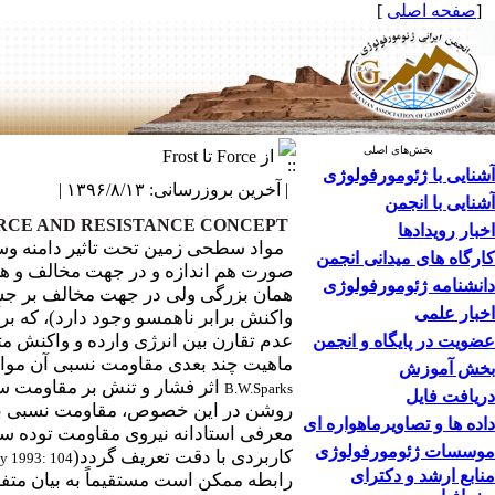
[
صفحه اصلی
]
بخش‌های اصلی
از Force تا Frost
آشنایی با ژئومورفولوژی
| آخرین بروزرسانی: ۱۳۹۶/۸/۱۳ |
آشنایی با انجمن
RCE AND RESISTANCE CONCEPT
اخبار رویدادها
مواد سطحی زمین تحت تاثیر دامنه وسیعی 
کارگاه های میدانی انجمن
صورت هم اندازه و در جهت مخالف و هم 
دانشنامه ژئومورفولوژی
همان بزرگی ولی در جهت مخالف بر جسم
اخبار علمی
واکنش برابر ناهمسو وجود دارد
)، که ب
عدم تقارن بین انرژی وارده و واکنش م
عضویت در پایگاه و انجمن
ماهیت چند بعدی مقاومت نسبی آن مواد 
بخش آموزش
اثر فشار و تنش بر مقاومت سنگ
B.W.Sparks
دریافت فایل
روشن در این خصوص، مقاومت نسبی بس
داده ها و تصاویرماهواره ای
معرفی استادانه نیروی مقاومت توده سن
موسسات ژئومورفولوژی
کاربردی با دقت تعریف گردد(
y 1993: 104
منابع ارشد و دکترای
رابطه ممکن است مستقیماً به بیان متف