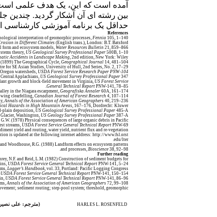
آمده است که این، یک هدف علمی است. 
بین رشته ای آن آشکار گردید. چندین 
حداقل یک برنامه آموزشی کارشناسی 
References
nological interpretation of geomorphic processes,
Fennia
105, 1–140.
Erosion in Different Climates
(English trans.), London: B.T. Batsford.
nel form and ecosystem models,
Water
Resources Bulletin
21, 859–866.
ystems theory,
US Geological Survey Professional Paper
500B, 1–10.
matic Accidents in Landscape Making
, 2nd edition, New York: Wiley.
 (1899) The Geographical Cycle,
Geographical Journal
14, 481–504.
re for SE Asian Studies, University of Hull, 2nd Series, No. 2, 17–29.
n Oregon watersheds,
USDA Forest Service Research Paper PNW-104
e Central Applachians,
US Geological Survey Professional Paper
347.
Plant growth and block-field movement in Virginia,
US Forest Service,
General Technical Report
PNW-141, 78–85.
alley in the Niagara escarpment,
Geografiska Annaler
60A, 161–174.
owing clearfelling,
Canadian
Journal of Forest Research
4, 107–114.
hy,
Annals of the Association of American Geographers
40, 219–236.
cal Hazards in High Mountain Areas
, 167–176, Dordrecht: Kluwer.
d-plain deposition,
US Geological Survey Professional Paper
485-A.
y Glacier, Washington,
US Geology Survey Professional Paper
387-A.
G.W. (1978) Physical consequences of large organic debris in Pacific
st streams,
USDA Forest Service General Technical Report
PNW-69.
ent yield and routing, water yield, nutrient flux and re-vegetation
ion is updated at the following internet address: http://www.fsl.orst.
edu/lter.
N. and Woodhouse, R.G. (1988) Landform effects on ecosystem patterns
and processes,
Bioscience
38, 92–98.
Further reading
rey, N.F. and Reid, L.M. (1982) Construction of sediment budgets for
ins,
USDA Forest Service General Technical Report
PNW-141, 5–24.
ams,
Logger’s Handbook
, vol. 33, Portland: Pacific Logging Congress.
,
USDA Forest Service General Technical Report
PNW-141, 150–154.
in,
USDA Forest Service General Technical Report
PNW-141, 86–96.
ams,
Annals of the Association
of American Geographers
72, 99–108.
ovement; sediment routing; step-pool system; threshold, geomorphic.
(
مترجم: علی نصیر
HARLES L. ROSENFELD