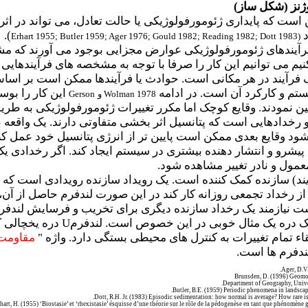
وژنز (شکل ساز)
ست که پایداری ژئومورفولوژیکی یا حالت تعادل، می تواند در اثر
د
).
Erhart 1955; Butler 1959; Ager 1976; Gould 1982; Reading 1982; Dott 1983
(
رآیندهای ژئومورفولوژیکی عوارض مجزایی بوجود می آورند که مش
کنیم می توانیم این کار را صرفا با توجه به مشخصه های فرآیندهایی 
یک فرآیند در هر مکانی است. حوادث یا فرآیندها ممکن است بر اس
ستم و کارکرد آن است. در ادامه
این کار را بوس
Wolman 1978
و
Gerson
 نمودند. وقایع کوچک اما مکرر تغییرات ژئومورفولوژیکی به طریق ت
و رخدادهایی است که پتانسیل اثر بخشی متفاوتی دارند. یک واقعه
ود وقایع بعدی ممکن است پایین تر از انرژی پتانسیل خود عمل کنند.
شرو و انتشار دهنده بیشتری در سیستم ایجاد کند. اگر رخدادی ی
مول و نادر تغییر مشاهده شود.
 فرآیند) سازنده کمک کننده است. یک رویداد سازنده رویدادی است
ز رخداد تجمعی روزانه کار کند در این صورت لندفرم حاصل از آن،
ت نیازمند یک رخداد سازنده دیگری برای تخریب و فرسایش لندفرم 
 یک دره یک مثال خوبی در این خصوص است. لندفرم
U
دره یخچالی 
بقاء تمام تغییرات به کنترل های محیطی بستگی دارد. واژه "
مقاومت
دفرم ها است.
Ager, D.V
Brunsden, D. (1996) Geomor
Department of Geography, Unive
Butler, B.E. (1959) Periodic phenomena in landscap
Dott, R.H. Jr. (1983) Episodic sedimentation: how normal is average? How rare is
hart, H. (1955) ‘Biostasie’ et ‘rhexistasie’ ésquisse d’une théorie sur le rôle de la pédogenèse en tant que phénomène