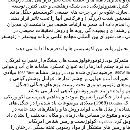
، کنترل هیدرولوژیکی دبی شبکه زهکشی و حتی کنترل توسعه
ی سازد. علاوه بر این چرخه های طبیعی اکوسیستم جنگل مانند
مچنین شدت (بزرگی) و فرکانس آنها را تحت تاثیر قرار دهند.
انجام داده اند منجر به ارتباط ضعیف بین دانشمندان، مدیران
 رشته ای و پیچیده گی رویه ها و روش تحقیقات محیطی در
 می دهد، شورای بین المللی مجامع علمی برنامه بیوسفر
–
ژئوسفر
حلیل روابط بین اکوسیستم ها و لندفرم ها ادامه می دهند.
ش و ایجاد لندفرم ها متمرکز بود. ژئومورفولوژیست های پیشگام از تغییرات فیزیکی
ات فرم چشم اندازها را به عنوان عملکرد سامانه های آب و هوایی
فرضیه سازی شده بود. در
روش مشابه
میلادی
1968
Birot
1899
Willi
 تغییرات آب و هوایی بر چشم اندازها، عوامل پوشش گیاهی و
آیندهای ژئومورفولوژی تحت زیست بوم های جنگلی (جنگل
هیم و ایده فرآیند تغییر پوشش گیاهی اعتبار می بخشد.
چشم انداز جنگلی را تشریح نمودند و مفاهیم همزیستی اکولوژیکی
 که
(1968) میلادی موضوعات یاد شده را در جنگل های
Douglas
تفاده از مثال هایی، فواید روش ها و راهکارهای چند جانبه در
رده و متنوع در مقیاس های زمانی و مکانی مختلف را نشان داد.
اکولوژیست و زمین شناس امریکایی
sigafoos
ها و زمین های متشکل از مواد رسوبی تخته سنگی، درختان را