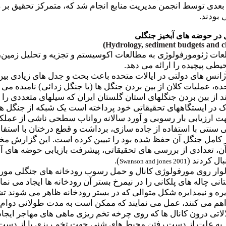
 بعدی توسط انجمن مدیریت منابع انجام شد که، متمرکز تحقیق بر
 بودند.
ل در حوضه های آبخیز جنگلی
)
Hydrology, sediment budgets and ch
عات ژئومورفولوژی به مطالعات اکوسیستم و تجزیه و تحلیل زمین،
یطی پیچیده را ارائه می دهد.
ژانس های دولتی در ایالات متحده باعث بحث و جدل های زیادی بی
، عملیات کلان از بین بردن جنگل ها (یا جنگل زدائی) نامیده می
د از بین بردن جنگلهای استان گلستان ایران که سیلهای متعددی را
هت ارزیابی بار رسوبی و آورد سالانه رواناب سطحی ناشی از عمل
 سنتی با استفاده از جاده سازی، برداشت و قطع درختان با استفاده
کامل جنگل آن حفظ شده بود را تبیین کرده است. این گزارش مخت
آن، تعدادی از بررسی های تحقیقاتی، پیشرفت بازیابی حوضه های 
ال کردند (
).
Swanson and jones 2001
لوار روی مورفولوژی کانال و حمل رسوب رودخانه های جنگلی مورد 
نی چاله های پلکانی را در نیمرخ بستر آن رودخانه ها ایجاد می نم
یره و نیمدایره شکل متوالی که در بستر رودخانه ظاهر می شوند ت
اهم می کنند، عمل می نمایند که ممکن است به مدت طولانی دوام بی
لاتی درون کانال ها که روی چرخه تخم ریزی ماهی های مهاجر ایجاد 
ار به علت از دست رفتن محیط های شنی جهت تخم ریزی یا از د