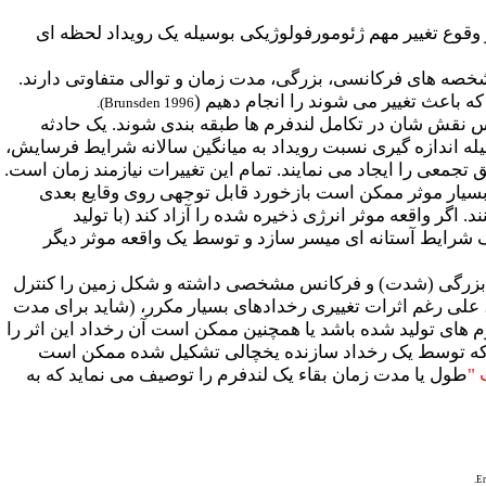
 وقوع تغییر مهم ژئومورفولوژیکی بوسیله یک رویداد لحظه ای
خصه های فرکانسی، بزرگی، مدت زمان و توالی متفاوتی دارند.
که باعث تغییر می شوند را انجام دهیم (
).
Brunsden 1996
اس نقش شان در تکامل لندفرم ها طبقه بندی شوند. یک حادثه
یله اندازه گیری نسبت رویداد به میانگین سالانه شرایط فرسایش،
جمعی را ایجاد می نمایند. تمام این تغییرات نیازمند زمان است.
 بسیار موثر ممکن است بازخورد قابل توجهی روی وقایع بعدی
 اگر واقعه موثر انرژی ذخیره شده را آزاد کند (با تولید
ک شرایط آستانه ای میسر سازد و توسط یک واقعه موثر دیگر
 که بزرگی (شدت) و فرکانس مشخصی داشته و شکل زمین را کنترل
 علی رغم اثرات تغییری رخدادهای بسیار مکرر، (شاید برای مدت
های تولید شده باشد یا همچنین ممکن است آن رخداد این اثر را
که توسط یک رخداد سازنده یخچالی تشکیل شده ممکن است
 "
طول یا مدت زمان بقاء یک لندفرم را توصیف می نماید که به
Er