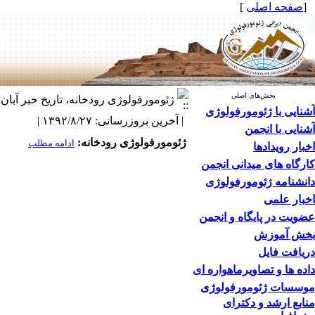
[
صفحه اصلی
]
بخش‌های اصلی
ژئومورفولوژی رودخانه، تاریخ خبر آبان ماه 1392، خبر از فرحناز ب
آشنایی با ژئومورفولوژی
| آخرین بروزرسانی: ۱۳۹۲/۸/۲۷ |
آشنایی با انجمن
ژئومورفولوژی رودخانه:
ادامه مطلب
اخبار رویدادها
کارگاه های میدانی انجمن
دانشنامه ژئومورفولوژی
اخبار علمی
عضویت در پایگاه و انجمن
بخش آموزش
دریافت فایل
داده ها و تصاویرماهواره ای
موسسات ژئومورفولوژی
منابع ارشد و دکترای