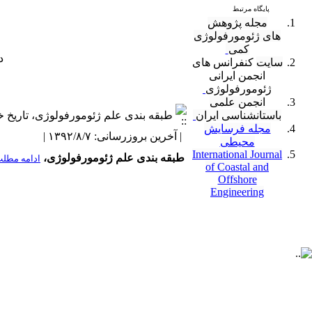
پایگاه مرتبط
مجله پژوهش
های ژئومورفولوژی
کمی
دف
سایت
کنفرانس های
انجمن ایرانی
ژئومورفولوژی
انجمن علمی
باستانشناسی ایران
طبقه بندی علم ژئومورفولوژی، تاریخ خبر مهرماه 1392، خبر از
مجله فرسایش
| آخرین بروزرسانی: ۱۳۹۲/۸/۷ |
محیطی
International Journal
طبقه بندی علم ژئومورفولوژی،
ادامه مطل
of Coastal and
Offshore
Engineering