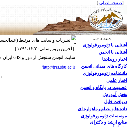
[
صفحه اصلی
]
بخش‌های اصلی
نشریات و سایت های مرتبط (عبدالحسین حاجی 
آشنایی با ژئومورفولوژی
| آخرین بروزرسانی: ۱۳۹۱/۱۲/۲ |
آشنایی با انجمن
سایت انجمن سنجش از دور و GIS ایران (عبدالحسین حاجی زاده- 2/12/91)
اخبار رویدادها
کارگاه های میدانی انجمن
http://irss.sbu.ac.ir/
دانشنامه ژئومورفولوژی
دفع
اخبار علمی
عضویت در پایگاه و انجمن
بخش آموزش
دریافت فایل
داده ها و تصاویرماهواره ای
موسسات ژئومورفولوژی
منابع ارشد و دکترای