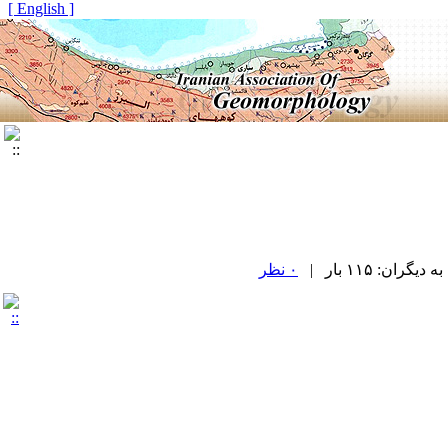
[ English ]
ان: ۱۱۵ بار |
۰ نظر