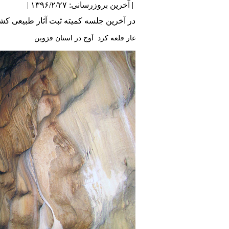
| آخرین بروزرسانی: ۱۳۹۶/۲/۲۷ |
در آخرین جلسه کمیته ثبت آثار طبیعی کشور 13 اثر طبیعی ثبت ملی شد ند که از بین آنها 4 اثر ژئومورفولوژیکی و زمین شناسی بوده اند که به
غار قلعه کرد آوج در استان قزوین