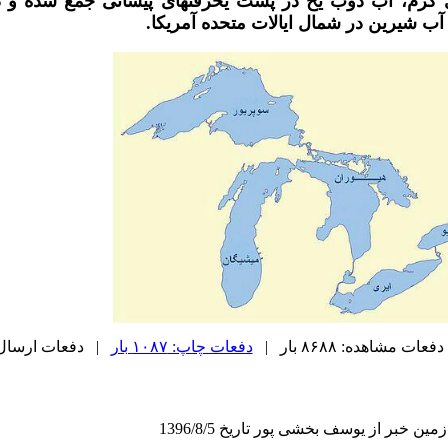
 گرم، آب ذوب یخ در پشت یخرفتهای پیشانی جمع شده و د
 آب شیرین در شمال ایالات متحده آمریکا.
دفعات مشاهده: ۸۶۸۸ بار |
دفعات چاپ: ۱۰۸۷ بار
| دفعات ارسال به دی
 خبر از یوسف بخشی پور تاریخ 1396/8/5