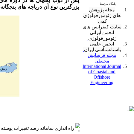
پس از ذوب یخچال ها در دوره های
پایگاه مرتبط
بزرگترین نوع آن دریاچه های پنجگانه
مجله پژوهش
های ژئومورفولوژی
کمی
سایت
کنفرانس های
انجمن ایرانی
ژئومورفولوژی
انجمن علمی
باستانشناسی ایران
مجله فرسایش
محیطی
International Journal
of Coastal and
Offshore
Engineering
راه اندازی سامانه رصد تغییرات پوسته زمین