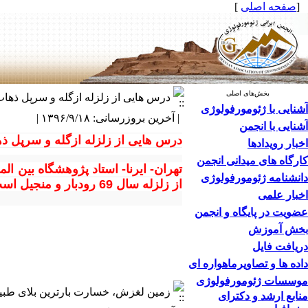
[
صفحه اصلی
]
بخش‌های اصلی
درس هایی از زلزله ازگله و سرپل ذهاب خبر 
آشنایی با ژئومورفولوژی
| آخرین بروزرسانی: ۱۳۹۶/۹/۱۸ |
آشنایی با انجمن
درس هایی از زلزله ازگله و سرپل ذ
اخبار رویدادها
کارگاه های میدانی انجمن
تهران- ایرنا- استاد پژوهشگاه بین ا
دانشنامه ژئومورفولوژی
از زلزله سال 69 رودبار و منجیل است که در پهنه وسیعی حس شد. (
اخبار علمی
عضویت در پایگاه و انجمن
بخش آموزش
دریافت فایل
داده ها و تصاویرماهواره ای
موسسات ژئومورفولوژی
زمین لغزش، خسارت‌ بارترین بلای طبیعی د
منابع ارشد و دکترای