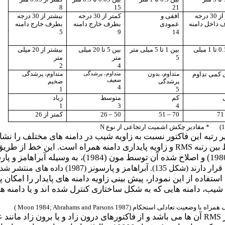
8
15
21
کمتر از 30 درجه
افقی و
کمتر از 30 درجه
بیشتر از 30 درجه
 داخل دامنه
عمودی
بطرف خارج دامنه
بطرف خارج دامنه
5
9
14
بین 0.1 تا 1 میلی
بین 1 تا 5 میلی متر
بین 5 تا 20 میلی
بیشتر از 20 میلی
5
متر
متر
2
4
 کمی تداوم
متداوم، بدون
متداوم، پرشدگی
متداوم، پرشدگی
ضعیف
پرشدگی
ضخیم
4
1
5
کم
متوسط
زیاد
1
3
4
7
70
–
51
50
–
26
کمتر از 26
* مقادیر چکش اشمیت ارتجاعی از نوع
N
و زاویه پایداری دامنه همراه است. این خط از طریق 
 بین رتبه
RMS
رسونز (1987) داده های منتشر شده
 استفاده از این نمودار، پیش بینی زاویه دامنه های پایدار را امک
شیب، دامنه هایی که به شکل ساختاری کنترل شده اند و یا دامنه های 
گ
همراه با وضعیت تعادلی استحکام (
Moon 1984; Abrahams and Parsons 1987
)
ر
آن ها می باشد و از فاکتورهای درون زاد و یا برون زاد مانند 
RMS