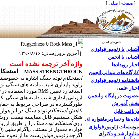
[
صفحه اصلی
]
بخش‌های اصلی
از Rock Mass تا Ruggedness
آشنایی با ژئومورفولوژی
| آخرین بروزرسانی: ۱۳۹۶/۸/۱۶ |
آشنایی با انجمن
واژه آخر ترجمه نشده است
اخبار رویدادها
استحکام
–
MASS
STRENGTH
ROCK
کارگاه های میدانی انجمن
استحکام توده سنگ
اشاره به خصوصیتی ا
دانشنامه ژئومورفولوژی
زاویه پایداری شیب دامنه های سنگی بو
اخبار علمی
استاندارد تعیین
مورد استفاده در
RMS
عضویت در پایگاه و انجمن
ارزیابی پایداری شیب دامنه های سنگی ب
بخش آموزش
طورگسترده در طراحی مربوط به حفاری تو
کاهش
استحکام توده سنگ
در اثر هواز
دریافت فایل
شکل مستقیم قابل مقایسه نیست. روش سلبی (1980) و اصلاح شد
داده ها و تصاویرماهواره ای
روی
استحکام توده سنگ
را از طریق ارزیا
موسسات ژئومورفولوژی
هوازده معمول تر هستند، دیاگرام سلبی (1980) بیشتر برای شیب های سنگی طبیعی کاربرد دارد تا اینکه بخواهد برای اهداف مهندسی به کار رود.
منابع ارشد و دکترای
اگرچه ژئومورفولوژیست ها از نحوه شک