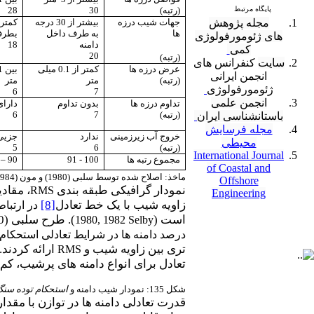
پایگاه مرتبط
(رتبه)
30
28
مجله پژوهش
جهات شیب درزه
بیشتر از 30 درجه
ها
به طرف داخل
بطرف
های ژئومورفولوژی
دامنه
18
کمی
20
(رتبه)
سایت
کنفرانس های
عرض درزه ها
کمتر از 0.1 میلی
انجمن ایرانی
(رتبه)
متر
متر
ژئومورفولوژی
6
7
انجمن علمی
تداوم درزه ها
بدون تداوم
دارای
(رتبه)
7
6
باستانشناسی ایران
مجله فرسایش
خروج آب زیرزمینی
ندارد
جزیی
محیطی
(رتبه)
6
5
International Journal
مجموع رتبه ها
100 - 91
90
–
1
of Coastal and
ماخذ: اصلاح شده توسط سلبی (1980) و مون (1984)
Offshore
نمودار گرافیکی طبقه بندی
RMS
Engineering
زاویه شیب با یک خط تعادل
[8]
در ارتباط
است (
). طرح سلبی (1980) و اصلاح شده آن توسط مون (1984)، به وسیله آبراهامز و پارسونز
1980, 1982
Selby
درصد دامنه ها در شرایط تعادلی استحکام قرار دارند (شکل 135). آبراهامز و پا
تری بین زاویه شیب و
ارائه کردند.
RMS
تعادل برای انواع دامنه های پرشیب، کم 
شکل 135: نمودار شیب دامنه و
استحکام توده سن
قدرت تعادلی دامنه ها در توازن با مقدا