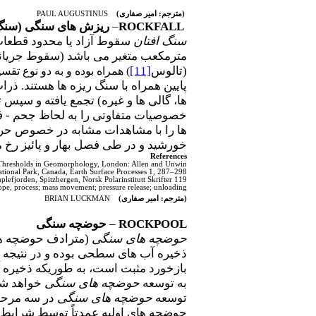
(مترجم: امیر صفاری)
PAUL AUGUSTINUS
ROCKFALL
–
ریزش های سنگی (سنگ 
سنگ افتان
سقوط آزاد یا محدود قطعات
مترمکعب متغیر می باشد (سقوط جریان
(تالوس
[11]
) همراه بوده و به دو نوع تق
پایین همراه با سنگ ریزه ها هستند. ذ
ها، گالی ها و غیره) تجمع یافته و سپ
خصوصیات متفاوتی را به لحاظ جحم - ف
ها را با مشاهدات مشابه در خصوص حرا
خورشید و در طی فصل بهار و پائیز رخ م
References
ds) Thresholds in Geomorphology, London: Allen and Unwin.
tional Park, Canada, Earth Surface Processes 1, 287–298.
lefjorden, Spitzbergen, Norsk Polarinstitutt Skrifter 119.
ope, process; mass movement; pressure release; unloading
(مترجم: امیر صفاری)
BRIAN LUCKMAN
ROCKPOOL
–
حوضچه سنگی
حوضچه های سنگی
(مترادف حوضچه ه
ذخیره آب های سطحی بوده و در نتیجه ت
بازخورد مثبت است، به طوریکه ذخیر
به توسعه
حوضچه های سنگی
خواهد شد
توسعه
حوضچه های سنگی
حوضچه های اولیه عمدتاً توسط شرایط