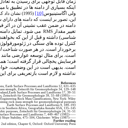
زمان قابل توجهی برای رسیدن به تعادل مذکور نیاز دارند (بیش از 10000 سال)؛ بنابرای
اینکه بسیاری از دامنه ها در تطبیق با می
ولی اگاستینیوس
[10]
(1995) نشان د
این، تصور بر اینست که دامنه های دارای
دامنه در ضمن عقب نشینی آن در اثر فرآ
تغییر مقدار
می شود. تمایل دامنه ه
RMS
شناسی) داشته و قبل از این که بخواهند
کنترل توده های سنگی در ژئومورفولوژی
برخوردار است. در هر صورت شناخت
ا
است. برای مثال توسعه عوارضی مانند د
فرسایش یخچالی قرار گرفته است؛ همچن
است. بدیهی است در این وضعیت، خواص 
نداشته و لازم است بازتعریفی برای این
References
ations, Earth Surface Processes and Landforms 12, 631–635.
 mass strength, Zeitscrift für Geomorphologie 34, 129–148.
Zealand,Earth Surface Processes and Landforms 17, 39–51.
——(1995) Rock mass strength and the stability of some glacial valley slopes, Zeitschrift für Geomorphologie 39, 55–68.
 Engineering Rock Mass Classifications, New York: Wiley.
ining rock mass strength for geomorphological purposes,
Earth Surface Processes and Landforms 9, 189–193.
s in Southern Africa, Geografiska Annaler 65A, 135–145.
rphic purposes, Zeitschrift für Geomorphologie 24, 31–51.
——(1982) Controls on the stability and inclinations of hill slopes formed on hard rock, Earth Surface Processes and Landforms 7, 449–467.
——(1987) Rock Slopes, in M.G. Anderson and K.S. Richards (eds) Slope Stability, 475–504, Chichester: Wiley.
Further reading
, 2nd edition, Chapter 6, Oxford: Oxford University Press.