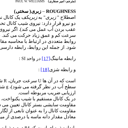
(مترجم: امیر صفاری)
PAUL W. WILLIAMS
ROUGHNESS
–
زبری( سختی)
اصطلاح "
زبری
" به
زبری
کف یک کانال نس
دو نیرو قرار دارد: نیروی شیب کانال تح
عقب بردن آب عمل می کند). اگر نیروی 
سرعت کم و عمق زیاد حرکت می کند. بن
روابط متعددی در ارتباط با محاسبه مق
شود. از جمله این روابط، رابطه دارسی
رابطه مانینگ
[17]
:
در واحد
SI
و رابطه شزی
[18]
:
است که در آن ها
سرعت جریان،
شع
R
U
سطح آب در نظر گرفته می شود)،
شتا
g
ارزیابی ضریب مربوطه است.
در یک کانال مستقیم با شیب یکنواخت،
مقاومت سایشی بستر کانال تعیین می ش
مقاومت کانال را به عنوان تابعی از لگار
معادل مقدار دانه ماسه یا درصدی از می
اندازه ذره ای است که 84 درصد ذرات از آن ریزتر بوده و