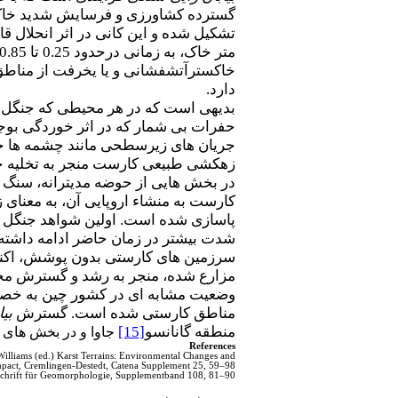
تشکیل شده و این کانی در اثر انحلال 
خاکسترآتشفشانی و یا یخرفت از مناطق م
دارد.
بدیهی است که در هر محیطی که جنگل ز
حفرات بی شمار که در اثر خوردگی بوجو
جریان های زیرسطحی مانند چشمه ها خا
زهکشی طبیعی کارست منجر به تخلیه 
در بخش هایی از حوضه مدیترانه، سنگ 
کارست به منشاء اروپایی آن، به معنای
شدت بیشتر در زمان حاضر ادامه داشته و
سرزمین های کارستی بدون پوشش، اکنون
مزارع شده، منجر به رشد و گسترش مجد
وضعیت مشابه ای در کشور چین به خصو
مناطق کارستی شده است. گسترش
بی
منطقه گانانسو
[15]
جاوا و در بخش های 
References
 Williams (ed.) Karst Terrains: Environmental Changes and
act, Cremlingen-Destedt, Catena Supplement 25, 59–98.
eitschrift für Geomorphologie, Supplementband 108, 81–90.