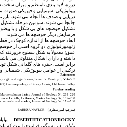
درزه، لایه بندی نامنظم و میزان سخ
بیولوژیکی، شیمیایی و فیزیکی صورت می
دریایی و صدف ها انجام می شود. بارز
جابجا می شوند. سومین مرحله تشکیل حو
تشکیل حوضچه های بی شکل و یا بیضوی 
فرسایش دیگر حوضچه ها می شوند.
ژئومورفولوژی دو گروه اصلی از
حوضچه
عمق) معمولاً به شکل سطوح فرورفته ک
داشته و دارای اشکال متفاوتی می باشند
برابر است. حفره های گلدانی شکل توس
ترکیبی از عوامل بیولوژیکی، شیمیایی و
References
y, origin and
significance, Scientific Monthly 5, 554–567.
992) Geomorphology of Rocky Coasts,
Chichester: Wiley.
Further
reading
Marine solution basins, Journal of
Geology 54, 209–228.
res at La Jolla, California, Marine Geology 37, 197–208.
s: subaerial and marine, Journal of Geology 52, 117–130.
(مترجم: امیر صفاری)
LARISSA NAYLOR
ROCKY
DESERTIFICATION
–
بیاب
بیابان زایی سنگی
فرآیندی است که باعث