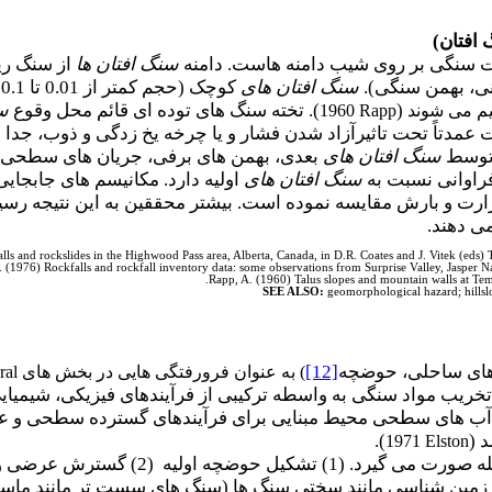
افتان)
 سنگی بر روی شیب دامنه هاست. دامنه
سنگ افتان ها
از سنگ ریز
ی، بهمن سنگی).
سنگ افتان های
ک
(
). تخته سنگ های توده ای قائم محل وقوع
س
سیم می شوند
Rapp
1960
رات عمدتاً تحت تاثیرآزاد شدن فشار و یا چرخه یخ زدگی و ذوب، 
س توسط
سنگ افتان های
بعدی، بهمن های برفی، جریان های سطحی، حی
راوانی نسبت به
سنگ افتان های
اولیه دارد. مکانیسم های جابجای
رت و بارش مقایسه نموده است. بیشتر محققین به این نتیجه رسید
ی دهند.
alls and rockslides in the Highwood Pass area, Alberta, Canada, in D.R. Coates and J. Vitek (e
(1976) Rockfalls and rockfall inventory data: some observations from Surprise Valley, Jasper Na
Rapp, A. (1960) Talus slopes and mountain walls at Temp
SEE ALSO:
geomorphological hazard; hillsl
ای ساحلی، حوضچه
[12]
) به عنوان فرورفتگی هایی در بخش های
ral
خریب مواد سنگی به واسطه ترکیبی از فرآیندهای فیزیکی، شیمیای
ه آب های سطحی محیط مبنایی برای فرآیندهای گسترده سطحی و
 (
).
1971
Elston
 زمین شناسی مانند سختی سنگ ها (سنگ های سست تر مانند ما