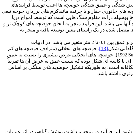
 عریض شدگی و عمیق شدگی حوضچه ها اغلب توسط فرآیندهای
های جانوری حفار و یا چرنده مانندکرم های پرزدار، جوجه تیغی
ا بوسیله ذرات مقاوم سنگ هایی است که توسط امواج دریا
ها می باشد. این فرآیند منجر به الحاق حوضچه های کوچک تر و
متصل شده در یک راستای معین توسعه یافته و منجر به
ابعاد حوضچه ها از اندازه کوچک در قطر چند سانتی متر تا حوضچه های بی شکل بزرگ با قطر بیش از 6 متر و عمق بین 0.1 تا 2 متر متغیر می باشد. در ادبیات
گلدانی شکل
[13]
. حوضچه های انحلالی (مترادف حوضچه های کم
). حوضچه های انحلالی عرض بیشتری را نسبت به عمق
1992
Su
 ای یا کاسه ای شکل بوده که نسبت عمق به عرض آن ها تقریباً
کافانه است؛ به طوریکه تشکیل
حوضچه های سنگی
بر اساس
رتری داشته باشد.
ود. این فرآیند در نتیجه برداشت پوشش گیاهی در اثر عملیات