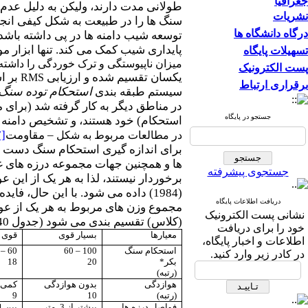
جغرافیا
طولانی مدت دارند، ولیکن به دلیل عدم
نشریات
سنگ ها را در طبیعت به شکل کیفی انجام
درگاه دانشگاه ها
توسعه شیب دامنه ها در پی داشته باشد.
پایداری شیب کمک می کند. تنها ابزار 
تسهیلات پایگاه
میزان ناپیوستگی و ترک خوردگی را داشته باشد، به کار رود(حداقل سطح 10 مترمربع). اگر دامنه
پست الکترونیک
یکسان تقسیم شده و ارزیابی
بر ا
RMS
برقراری ارتباط
سیستم طبقه بندی
استحکام توده سنگ
در مناطق دیگر به کار گرفته شد (برای 
جستجو در پایگاه
استحکام) خود هستند، و تشخیص دامنه
–
مقاومت
7]
در مطالعات مربوط به شکل
ها و همچنین جهات مجموعه درزه های غال
جستجوی پیشرفته
دریافت اطلاعات پایگاه
مجموع وزن های مربوط به هر یک از عوا
نشانی پست الکترونیک
(کلاس) تقسیم بندی می شود (جدول 40). رتبه بالاتر
خود را برای دریافت
معیارها
بسیار قوی
قوی
اطلاعات و اخبار پایگاه،
استحکام سنگ
100
–
60
60
–
0
در کادر زیر وارد کنید.
بکر*
20
18
(رتبه)
هوازدگی
بدون هوازدگی
کمی 
(رتبه)
10
9
فواصل درزه ها
بیشتر از 3 متر
بین 1 تا 3 متر