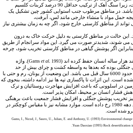
گسترده کشاورزی و فرسایش شدید خاک صورت می گیرد. ضخامت خاک در مناطق کارستی بسیار کم است، زیرا سنگ آهک از ترکیب حداقل 90 درصد کربنات کلسیم
نمی باشد. در مناطق مرطوب جنب استوایی کشور چین تشکیل یک
مناطق کارستی نتیجه حمل مواد با منشاء خارجی مانند لس، آبرفت،
تواند از مناطق کارستی خارج شود، اگر چه به زمان بیشتری نیاز
 این حالت در مناطق کارستی به دلیل حرکت خاک به درون
ی می شوند، شدیدتر صورت می گیرد. این مواد سرانجام از طریق
نابراین اگر پوشش گیاهی در مناطق کارستی تخریب شود، چرخه
 هزار ساله انسان حفظ کرده اند (
). واژه
Gams
et al
. 1993
ی جنگلی بوده که بعدها به واسطه کشت و چرای بیش از حد
پاسازی شده است. اولین شواهد جنگل زدایی در بخش های شمالی مدیترانه و مربوط به زمان نوسنگی در حدود 6000 سال قبل می باشد. این وضعیت از یونان، رم و حتی با
 است. این اثرات تا پاکسازی تپه ها نیز ادامه داشته، بنحوی که
مین در اسلوونی که باعث افزایش مهاجرت روستائیان و ترک
هش فشار انسان بر محیط، امکان پذیر است.
 نیز تخریب پوشش جنگلی و افزایش فشار جمعیت باعث برهنگی
در منطقه ای به وسعت 932 کیلومتر مربع در طول دهه 1980 رخ داده است. موارد مشابه نیز با مقیاس کوچکتر در
برو شده است.
Gams, I., Nicod, J., Sauro, U., Julian, E. and Anthony, U. (1993) Environmental change
Yuan Daoxian (1995) Rock desertification in