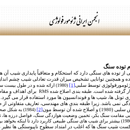
 توده سنگ
ز توده های سنگی دارد که استحکام و متعاقباً پایداری شیب آن ها 
ده و همچنین توانایی تشخیص میزان قدرت تعادلی شیب چشم اندازه
 ژئومورفولوژی توسط سلبی
[1]
(1980) ارائه شده و در طول بیس
برای اهداف و مقاصد
کار گرفته شده است. طبقه بندی اصلاح شده
RMS
نل ها، شیب ها و فوندانسیون ها مورد استفاده قرار می گیرد. با
دگی نمی باشد. زیرا طبقه بندی های مهندسی، تعاریف متفاوتی از ط
ه آن توسط مون
[2]
(1984) به شکل
بی مقامت سنگ بکر، تخمین وضعیت هوازدگی سنگ، فواصل درزه ها، تداوم
ست شیب سنگ ها که اغلب در امتداد سطوح ناپیوستگی ها نظیر در