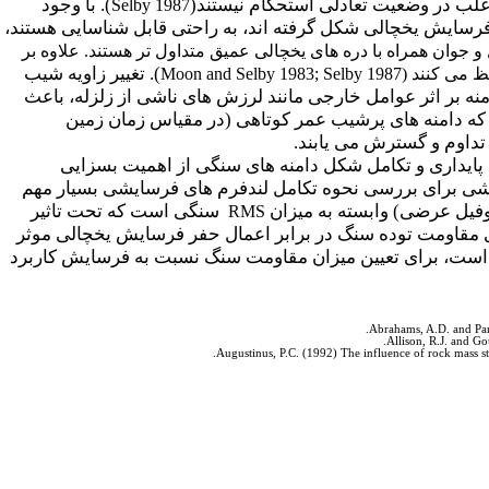
). با وجود
Selby 1987
فرسایش یخچالی شکل گرفته اند، به راحتی قابل شناسایی هستند،
ل و جوان همراه با دره های یخچالی عمیق متداول تر هستند. علاوه بر
). تغییر زاویه شیب
 می کنند (
Moon and Selby 1983; Selby 1987
نه بر اثر عوامل خارجی مانند لرزش های ناشی از زلزله، باعث
که دامنه های پرشیب عمر کوتاهی (در مقیاس زمان زمین
تداوم و گسترش می یابند.
ایداری و تکامل شکل دامنه های سنگی از اهمیت بسزایی
یشی برای بررسی نحوه تکامل لندفرم های فرسایشی بسیار مهم
وفیل عرضی) وابسته به میزان
سنگی است که تحت تاثیر
RMS
 مقاومت توده سنگ در برابر اعمال حفر فرسایش یخچالی موثر
ا است، برای تعیین میزان مقاومت سنگ نسبت به فرسایش کاربرد
Abrahams, A.D. and Pars
Allison, R.J. and Go
Augustinus, P.C. (1992) The influence of rock mass s