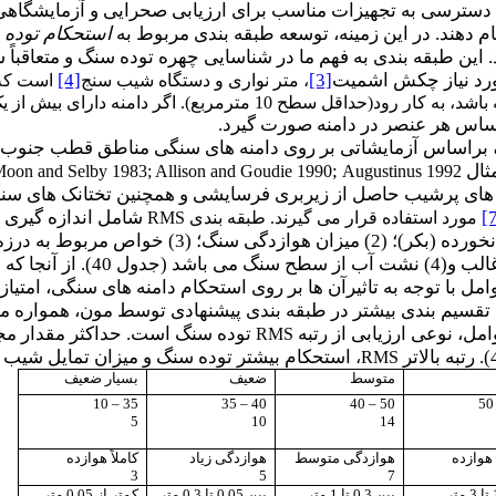
 دسترسی به تجهیزات مناسب برای ارزیابی صحرایی و آزمایشگاهی 
 دهند. در این زمینه، توسعه طبقه بندی مربوط به
استحکام توده
 این طبقه بندی به فهم ما در شناسایی چهره توده سنگ و متعاقباً
مورد نیاز چکش اشمیت
[3]
[4]
، متر نواری و دستگاه شیب سنج
است که م
 دارای بیش از یک عنصر مورفولوژیکی باشد، بایستی به بخش هایی با خواص
ساس هر عنصر در دامنه صورت گیرد.
مثال
;
oon and Selby 1983; Allison and Goudie 1990
Augustinus 1992
 های پرشیب حاصل از زیربری فرسایشی و همچنین تختانک های سن
[
مورد استفاده قرار می گیرند. طبقه بندی
RMS
برای اندازه گیری استحکام سنگ دست نخورده 
ب و(4)
نشت آب از سطح سنگ می باشد (جدول 40). از آنجا که همه این پارامترها از اهمیت مساوی درکنترل
مل، نوعی ارزیابی از رتبه
توده سنگ است. حداکثر مقدار مجموع وزن ها 100 بوده ک
RMS
استحکام بیشتر توده سنگ و میزان تمایل شیب دا
،
RMS
متوسط
ضعیف
بسیار ضعیف
10
–
35
35
–
40
40
–
50
5
5
10
14
هوازده
هوازدگی متوسط
هوازدگی زیاد
کاملاً هوازده
3
5
7
بین 0.3 تا 1 متر
بین 0.05 تا 0.3 متر
کمتر از 0.05 متر