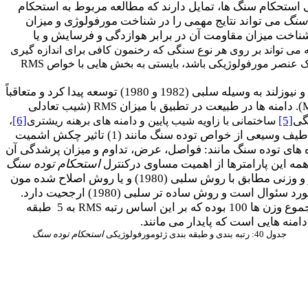
استحکام سنگ ها، تمایل دارند که مطالعه مربوط به استحکام
 سنگ
می تواند نتایج مهمی را در شناخت مورفولوژی و میزان
 شناخت میزان مقاومت آن در برابر هوازدگی و فرسایش و یا
ی تواند بر روی هر نوع سنگی که رخنمون کافی برای اندازه گیری
RMS
براساس آزمایشاتی بر روی دامنه های سنگی مناطق قطب جنوب و نیوزلند به وسیله سلبی (1982 و 1980) توسعه پیدا کرد و متعاقباً
). دامنه ها در طبیعت در تطبیق با میزان
(شیب تعادلی
RMS
M
گی
[5]
[6]
ساختمانی با زاویه شیب پایین و دامنه های برهنه ریشتری
،
شامل اندازه گیری طیف وسیعی از خواص توده سنگ مانند (1) تاثیر چکش اشمیت
(بکر)؛ (2) میزان هوازدگی سنگ؛ (3) خواص مربوط به درزه های توده سنگ مانند: فواصل، عرض، تداوم و میزان پرشدگی آن
استحکام توده سنگ
برخوردار نیستند، لذا به هر یک از این عوامل با توجه به تاثیرآن ها بر روی استحکام دامنه های سنگی، امتیاز و وزنی مطابق با روش سلبی (1980) و یا روش اصلاح شده مون
(1984) داده می شود. با این حال، فایده تقسیم بندی بیشتر در طبقه بندی پیشنهادی توسط مون، همواره مورد سئوال است و روش ساده تر سلبی (1980) ارجحیت دارد.
ه بر این اساس رتبه
به 5 طبقه
RMS
منه هایی است که پایدار می مانند.
جدول 40: رتبه بندی و طبقه بندی ژئومورفولوژیکی
استحکام توده سنگ