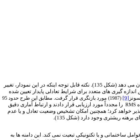
، مقادیر رتبه این فاکتور نسبت به زاویه شیب در دامنه های مختلف را نشان می دهد (شکل 135). نکته قابل توجه اینکه در این نمودار، تغییر
اندازه گیری های متعدد برای شرایط تعادلی پایدار تعیین شده
[9]
(1987) مورد بازنگری قرار گرفت. مطابق این طرح حدود 95
را مجدداً مورد ارزیابی قرار دادند و ارتباط آماری دقیق
RMS
ان پذیر خواهد کرد؛ همچنین امکان تشخیص وضعیت تعادل و یا عدم
برهنه ریشتری وجود دارد (شکل 135).
عوامل ساختمانی و یا تکتونیکی تبعیت نمی کند. این دامنه ها به