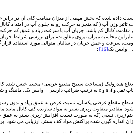
بت داده شده که بخش مهمی از میزان مقامت کلی آن در برابر جریا
ت تاثیر وزن آب ( که منجر به حرکت رو به جلوی آب در امتداد کانال
مقامت کانال کم باشد، جریان آب با سرعت زیاد و عمق کم حرکت می
ابراین محاسبه میزان نیروی مقاومت، برای بررسی شرایط جریان
اومت، سرعت و عمق جریان در سالیان متوالی مورد استفاده قرار
 _ وایس بک
[16]
:
اع هیدرولیک (مساحت سطح مقطع عرضی/ محیط خیس شده کان
ب ثقل و
،
و
به ترتیب ضرائب دارسی
_
وایس بک، مانینگ و شز
c
n
f
 سطح مقطع عرضی یکسان، نسبت عرض به عمق زیاد و بدون رسوبات
ود. مقادیر متفاوت
زبری
بستر به مواد سازنده کف کانال مانند ما
یتم
زبری
نسبی (که به صورت نسبت افزایش
زبری
بستر به عمق ج
زان اندازه گیری شده پراکنش مواد کف بستر، ارزیابی می شود. برا
به صورت یک ضریب مشخص تعریف می شود. با توج