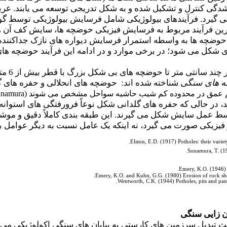
ت شدگی کنترل و تشکیل شده و به شکل تدریجی توسعه می یابند.
 گیرد. فرآیندهای بیولوژیکی شامل فرسایش بیولوژیکی توسط گونه 
ترین فرآیند مربوط به فرسایش فیزیکی حوضچه ها، سایش کف آن ه
ضچه ها به واسطه استمرار فرسایش دیواره های نازک جداکننده آن
شکل می شود؛ در برخی موارد و در ادامه این فرآیند حوضچه های 
 های سنگی
شناخته شده اند: حوضچه های انحلالی و حفره های 
م عمق در محدوده کم شیب حاشیه سواحل مشخص می شوند (
namura
، در حالی که حفره های گلدانی شکل نوعاً فرورفتگی های استوانه
ط عمل سایش شکل می گیرند. این طبقه بندی کاملاً دقیق و موش
 فیزیکی صورت می گیرد، نه اینکه یک عامل نسبت به دیگر عوامل ب
Elston, E.D. (1917) Potholes: their variet
Sunamura, T. (1
Emery, K.O. (1946) 
Emery, K.O. and Kuhn, G.G. (1980) Erosion of rock sho
Wentworth, C.K. (1944) Potholes, pits and pan
ان زایی سنگی
 تبدیل سرزمین های کارستی به بیابان های سنگی اکولوژیکی می ش