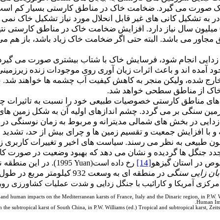
قادر به تشکیل کانی های غیر قابل انحلال مورد نیاز تشکیل خاک 
متر خاک، به زمانی درحدود 0.25 تا 0.85 میلیون سال نیاز دارد. افزایش ضخامت خاک در 
جاور می باشد. البته حتی اگر ضخامت خاک زیاد باشد، باز هم می 
دایی انجام شود، فرسایش خاک با شتاب بیشتری صورت می گیرد.
د آمده اند و باعث اثرات زیان آوری روی موجودات زنده زیرزمین
رج شده، ولیکن منجر به کاهش کیفیت آب چشمه ها خواهند شد. ب
خاک از مناطق سطحی خواهد شد.
های مناطق کارستی خصوصیات طبیعی خود را نسبت به تاثیرات چند
 زمین سنگی بر می گردد. چشم اندازهای اولیه آن به شکل زمین ها
 با افزایش جمعیت و تقسیم زمین ها و چرای بیش از حد، تشدید شده
 طبیعی به نظر می رسند. سیاست های اخیر و تغییرات کاربری ز
د جنگل ها گردیده و نشان می دهد که بهبود وضعیت در صورت کا
ص در استان گیزهو
[14]
). در این منطقه
رخ داده است(
Yuan
1995
ابان زایی سنگی
مرکزی آمریکا و کارائیب با جنگل زدایی و شدت عملیات کشاورزی رو
 and human impacts on the Mediterranean karsts of France, Italy and the Dinaric region, in P.W.
Human Imp
 the subtropical karst of South China, in P.W. Williams (ed.) Tropical and subtropical karst, Z