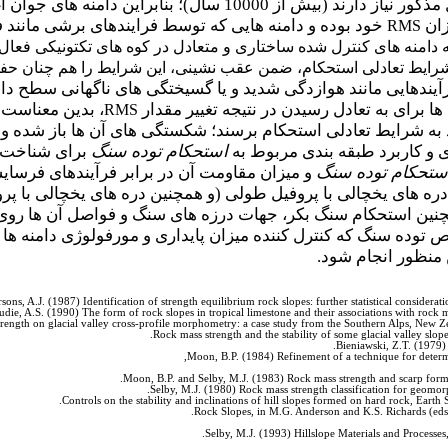
ن دامنه های جوان اغلب در وضعیت تعادلی استحکام نیستند(
زان
خود بوده و دامنه هایی که توسط فرایندهای برشی مانند 
RMS
اد که دامنه های کنترل شده ساختاری و متعادل در کوه های تکتونیکی فعا
 شرایط تعادلی استحکام، ضمن عقب نشینی، این شرایط را هم چنان حفظ
یندهایی مانند هوازدگی شدید و یا گسیختگی های ناگهانی سطح دام
ا برای به تعادل رسیدن در نتیجه تغییر مقدار
، بدین معناست 
RMS
 به شرایط تعادلی استحکام برسند؛ شکستگی های آن ها باز شده و 
 و کاربرد طبقه بندی مربوط به
استحکام توده سنگ
برای شناخت پ
ستحکام توده سنگ
و میزان مقاومت آن در برابر فرآیندهای فرسا
ره های یخچالی با پروفیل طولی (و همچنین دره های یخچالی با پر
ین استحکام سنگ بکر، جهات درزه های سنگ و فواصل آن ها روی
توده سنگ که کنترل کننده میزان پایداری و مورفولوژی دامنه ه
 منظور انجام شود.
ons, A.J. (1987) Identification of strength equilibrium rock slopes: further statistical consider
udie, A.S. (1990) The form of rock slopes in tropical limestone and their associations with rock
trength on glacial valley cross-profile morphometry: a case study from the Southern Alps, New 
Bieniawski, Z.T. (1979)
Moon, B.P. (1984) Refinement of a technique for determ
Moon, B.P. and Selby, M.J. (1983) Rock mass strength and scarp form
Selby, M.J. (1980) Rock mass strength classification for geomo
Selby, M.J. (1993) Hillslope Materials and Processes