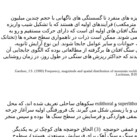
ه های منفرد تا گسستگی های ناگهانی با حجم چندین میلیون
وچک (حجم کمتر از 0.01 تا 0.1 مترمکعب) فرآیندهای اولیه ای هستند که با تشکیل شیب واریزه
نگ افتان های
اولیه ای است که دارای حرکت مستقیم و رو به
جدا می شوند. ممکن است ذرات در ناهمواری سطح صخره ها (تختانک
وانات و سایر عوامل جابجا شوند. این نوع آرایش ثانویه،
ی
سنگ افتان ها
برگرفته از مطالعاتی بوده که الگوی جابجایی آن
ند که حداکثر
ریزش های سنگی
در طول روز، در زمان روشنایی
Gardner, J.S. (1980) Frequency, magnitude and spatial distribution of mountain rockf
Luckman, B.H. 
و
سکوهای ساحلی تعریف شده اند، که محل
eulithoral
superlitho
ی و یا زیستی شکل می گیرند. یک فرورفتگی اولیه سرآغاز چرخه
 عمقی هوازدگی و فرسایش در سطح سنگ ها بوده و سپس منجر
در سه مرحله صورت می گیرد. (1) تشکیل حوضچه اولیه (2) گسترش عرضی و عمقی حوضچه (3) الحاق حوضچه های کوچک تر به یکدیگر.
سه سنگ و سنگ آهک برای فرسایش مستعدتر هستند)، سطوح