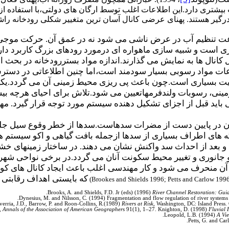
ری دارد.این اطلاعات اغلب توسط ارگان های دولتی،با استفاده از 
 درگیر هستند. پهنای عرضی کانال آسان ترین متغییر شکلی رودخانه 
عت تنظیم آب در عرض ناشی می شود نه در عمق آن. حرکت موجی 
 است و شبیه سازی ماهواره ای درمورد رودهای بزرگ کاربرد دارد
نال ها به نمایش می گذارند.اندازه مواد بستررودخانه در بحث ان
 مواد رسوبی بسیار سودمند است،اما چنین اطلاعاتی در دسترس م
میت بسیاری است.چون باعث پی ریزی محیط زمینی آن می گردد.یک
ی، رسوبات ولندفرمهاتعیین می شود.تلاش برای احیای هرچه بیشت
ید قبل از اجزای تشکیل دهنده سیستم مورد توجه قرار گیرد. مهم
آن در پایین دست از مضرات سدهاست.سدها از خطر وقوع سیل جلو
گه های اطراف بسیاری از سدها ازجمله بافت گیاهی و اکو سیستم 
و بعد از احداث سد واکنش نشان می دهند. در ساختار زمینهای خ
 جانوری و تغییر محیط سکونت آنان می گردد.در برخی نواحی شهری
 آن منحرف می شود و کار مهندسی اغلب باعث ایجاد کانال های کوچ
که بایستی اهداف رقابتی 
)
Brookes and Shields 1996; Petts and Carlow 199
Brooks, A. and Shields, F.D. Jr (eds) (1996)
River Channel Restoration: Guid
Dynesius, M. and Nilsson, C. (1994) Fragmentation and flow regulation of river systems 
erria, J.D., Barrow, P. and Roon-Collins, R.(1989)
Rivers at Risk
, Washington, DC: Island Press.
s,
Annals of the Association of American Geographers
91(1), 1–27. Knighton, D. (1998)
Fluvial 
Leopold, L.B. (1994)
A Vie
Petts, G. and Car