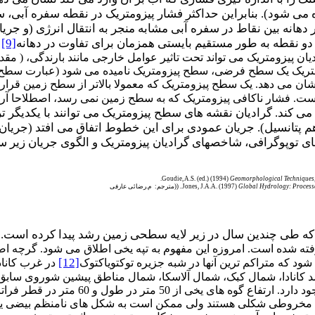
 می شود). بنابراین حداکثر فشار پیزومتریک در نقطه سفره آبی، 
هانه بین نقاط در سفره آبی مشابه منجر به انتقال انرژی (و جریان 
و نقطه به طور مستقیم بایستی همزمان برای تفاوت در دهانه
[9]
ب
ن پیزومتریک می تواند تحت تاثیر عوامل خارجی مانند بارندگی، ( مقدار 
پیزومتریک یک سطح فرضی، سطح پیزومتریک نامیده می شود (عبارت سطح پ
ی نشان می دهد. یک سطح پیزومتریک که معمولا بالاتر از سطح زمین ق
ی است. فشار ناکافی پیزومتریک که به سطح زمین نمی رسد، اصطلاحا آ
می کند. گرادیان نقشه های سطح پیزومتریک می توانند با یکدیگر تر
انسیل). جریان عمودی برای این خطوط اتفاق می افتد (جریان به 
ی توپوگرافی، شاخصهای گرادیان پیزومتریک و الگوی جریان زیر سط
Goudie, A.S. (ed.) (1994)
Geomorphological Techniques
Global Hydrology: Process
Jones, J.A.A. (1997)
(
(مترجم: م.رضائی عارفی
که طی چندین سال در زیر لایه سطحی زمین رشد پیدا کرده است. ا
ه شده است. امروزه این مفهوم به تپه یخی اطلاق می شود. گرچه اصط
[12]
شود که متراکم ترین آنها در شبه جزیره توکتویاکتوک
 کانادا، شمال کبک، شمال آلاسکا، شمال مناطق پیشین شوروی سابق و 
گوه های یخی در مغولستان وفلات تبت 
 مخروطی شکلی هستند ولی ممکن است به شکل های نامنظم بیضی یا کشی