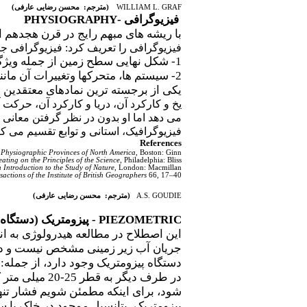
WILLIAM L. GRAF
(
مترجم: محسن رضایی عارفی
)
فیزیوگرافی
-PHYSIOGRAPHY
با ریشه های مبهم رایج در قرن هجدهم 
فیزیوگرافی را تعریف کرد: فیزیوگرافی جا
1- شکل نهایی سطح زمین از جمله ویژگی ها،آب وهوا، جذبه و زندگی وغیره
2- سیستم ها، متحرکها وتغییرات آن مانند: تغییرات اتمسفری و اقیانوسی و دیگر متغییرهایی مانند رطوبت دریا وغیره
یکی از برجسته ترین نمادهای معتقدین
یخ و کارکرد آن، دریا و کارکرد آن، حرک
می دهد اما او بدون در نظر گرفتن معانی
فیزیوگرافیک، استانی و توابع تقسیم می کن
References
 Physiographic Provinces of North America
, Boston: Ginn.
ating on the Principles of the Science
, Philadelphia: Bliss.
Introduction to the Study of Nature
, London: Macmillan.
sactions of the Institute of British Geographers
66, 17–40.
A.S. GOUDIE
(
مترجم: محسن رضایی عارفی
)
PIEZOMETRIC
- پیزومتریک (دستگاه 
این اصطلاح در مطالعه هیدرولوژی به ا
جریان آب زیر زمینی مشخص نیست و دست
دستگاه پیزومتریک وجود دارد، از جمله:
در طرف دیگر
شود، برای اینکه مطمئن شویم فشار تنها
پیزومتریک، پتانسیل موجود در خاک یا س