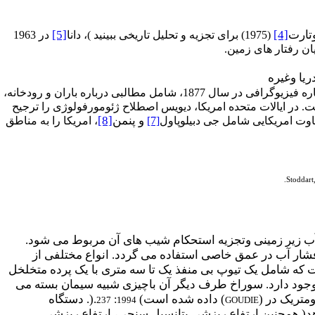
تارت
[4]
[5]
(1975) برای تجزیه و تحلیل تاریخی ببینید )، دانا
در 1963
ان رفتار های زمین.
است که مقاله ای موفق در باره فیزیوگرافی در سال 1877، شامل مطالبی درباره باران و رودخانه،
 در ایالات متحده امریکا، دیویس اصطلاح ژئومورفولوژی را ترجیح
و پنمن
[8]
اوت امریکایی شامل جی دبیلو
پاول
[7]
، امریکا را به مناطق
Stoddart
 آب زیر زمینی وتجزیه استحکام شیب های آن مربوط می شود.
شار آب در عمق خاصی استفاده می گردد. انواع مختلفی از
ت که شامل یک تیوپ بی منفذ یک تا سه متری با یک پرده متخلخل
رده متخلخل وجود دارد. سوراخ طرف دیگر آن باچیزی شبیه سیمان بسته می
متریک در (
) داده شده است
(
).
. دستگاه
:
237
1994
GOUDIE
دهد( همچنین ارتفاع ریزشی پتانسیل سنجی، ارتفاع ریزشی