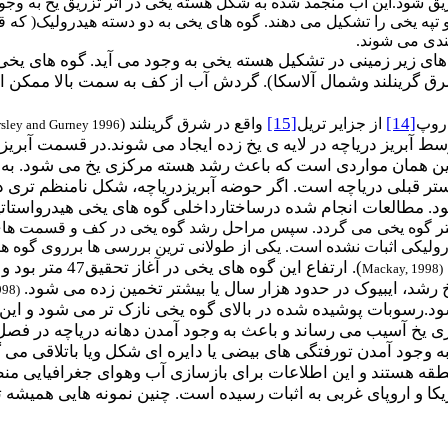
یق شود.این آب منجمد شده به شکل هسته یخی در اثر تزریق یخ به وج
تپه یخی را تشکیل می دهند. گوه های یخی به دو دسته هیدرولیک( که قب
ندی می شوند.
ی زیر زمینی در تشکیل هسته یخی به وجود می آید. گوه های یخی ه
شرق گرینلند وشمال آلاسکا). گردش آب از کف به سمت بالا ممکن 
[15]
[14]
اروپ
از جزایر تریل
واقع در شرق گرینلند (
sley and Gurney 1996
ط آبریز دریاچه در لایه ی یخ زده ایجاد می شوند.در قسمت آبریز
این همان مواردی است که باعث رشد هسته مرکزی یخ می شود. به ط
بستر قبلی دریاچه است. اگر حوضه آبریزدریاچه، شکل نامنظم تری 
د. مطالعات انجام شده درساختارداخلی گوه های یخی هیدرواستاتی
ر گوه یخی می گردد. سپس مراحل رشد گوه یخی در کف و قسمت های ف
رولیکی اثبات نشده است. یکی از طولانی ترین بررسی ها برروی گوه ه
Mackay, 1998)
998)
ود.رسوبات پوشیده شده در بالای گوه یخی نازک تر می شود و ا
 یخ آسیب می رساند و باعث به وجود آمدن دهانه دریاچه در فصل 
 به وجود آمدن تورفتگی های بیضی یا دایره ای شکل ویا باتلاقی م
طقه هستند و این اطلاعات برای بازسازی آب وهوای جغرافیایی منطق
 و اروپای غربی به اثبات رسیده است. چنین نمونه هایی همیشه تغ