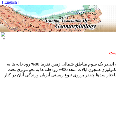
[ English ]
است
فعالیتهای انسانی به نحو قابل ملاحظه ای باعث دگرگونی درشکل و فرایندهای رودخانه های کره زمین شده اند.در یک سوم مناطق شمالی زمین تقریبا 80% رودخانه ها به
(1994)، در حالی که درکشورهای پیشرفته دارای تکنولوژی همچون ایالات متحده98% رودخانه ها به نحو موثری تحت
ار سدها چقدر برروی تنوع زیستی آبزیان وزندگی آنان در کنار