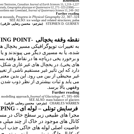
References
st Territories,
Canadian Journal of Earth Sciences
15, 1,219–1,227.
Geographie physique et Quaternaire
52, 271–323.
——(1998) Pingo growth and collapse, Tuktoyaktuk Peninsula area, western arctic coast, Canada: a longterm field study,
northern east Greenland,
Journal of Quaternary Science
11, 249–262.
Further reading
ost mounds,
Progress in Physical Geography
22, 307–324.
SEE ALSO: ice wedge and related structures; palsa
STEPHEN D. GURNEY
(مترجم: محسن رضایی عارفی)
نقطه وقفه
یخچالی
-PINNING POINT
به تغییرات توپوگرافیکی مسیر یخچال ه
شده، یا به مسیری دیگر می پیوندند و ی
و برخورد یخی دریاچه ها در نقاط وقفه ب
های یخی). در یخچال های غیر غاری شکل، 
دارد که این تاثیر غیر مستقیم ناشی از ت
غیر محیطی از بین می رود. این بدین مع
می یابد و ثبات بیشتری از نظر ذوب شدن 
وقفهی بالا برسد.
Further reading
al modelling approach,
Journal of Glaciology
47, 595–606.
SEE ALSO: mass balance of glaciers
CHARLES WARREN
(مترجم: محسن رضایی عارفی)
فرسایش تونلی
–
لوله ای
- PIPE AND PIPING
خاصیت اصلی لوله های خاکی جذب آب ا