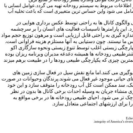
اطلاعات مربوط به سیستم رودخانه تهیه می گردد.عوامل انسانی با
راشامل می شود واین حساس ترین متغییری است که باعث تخلیه آب
والگوی کانال ها به راحتی توسط عکس برداری هوایی در
. این پارامترها تاسیسات فعالیت های انسان را بر سرچشمه
دازه گیری به راحتی قابل ارزیابی است و مرهون توزیع حجم مواد
ا نیستند. چون دستیابی به آنها مستلزم هزینه فراوانی است.
پارچگی زیستی اغلب توسط تنوع زیستی ونحوه سازگاری اکو
رطبیعی رودخانه ها همیشه دغدغه مدیران وبرنامه ریزان بوده
ترین چیزی که یکپارچگی طبیعی رودها را در طبیعت برهم میزند
گیری می کنند.اما مانع نقش سیل در فعال سازی زمین های
های حیاتی موجود غیر فعال می شوند.پرندگان وحیوانات در صورت
شک، سد ممکن است کل آب رودخانه را متوقف سازد و این خود
 منشاء جریان به وسیله احداث برخی کانال ها بدون در نظر
ک تر می شود. احیای طبیعی رودخانه ها در برخی مواقع به
را برای ارزشهای اجتماعی متعادل سازد.
Echev
integrity of America’s river