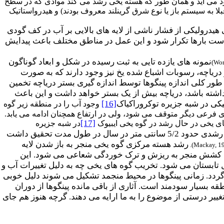
ود می آید و همان طور که هسته یخی رشد می کند موادی که در سطح
لا به سیستم باز یا نوع شرق گرینلند معروف بودند) و هیدرواستاتیک
یدرولیکی از فشار ناشی از لایه های بالایی بر آب در کف گودی
است بارها تکرار شود و این عمل در مناطق مختلف باعث پیدایش
نمونه های یازده تایی به ثبت رسیده در شکل و ابعاد گوناگون
)
Wor
 دریاچه، رسوبات اشباع شده یخ نیز وجود دارند که به صورت
ور کلی اندازه پینگوها توسط اندازه گیری بستر دریاچه تخمین
داشته باشد، دریاچه بیش از یک بستر خواهد داشت و این باعث
کی در شبه جزیره توکروراکیاک
[16]
وجود آب را در منطقه زیر گوه
رعی دیگر متوقف می شود، ولی در ارتفاع همچنان ادامه می یابد.
[17]
ای یخی در حال رشد در گوه یخی ایبیوک
در شبه جزیره
). ارتفاع این گوه های یخی در آغاز تحقیق47 متر بود و رشدی حدود 5/2 سانتی متر در سال در طول مدت تحقیق داشت
رشد هسته مرکزی گوه یخی منجر به باز شدن لایه
).
Mackay, 1
ین کشش منجر به ریزش و ترک خوردگی شعاعی می شود. این
تابستان می شود. تخریب گوه های یخی چه به دلیل تغییرات آب و
ی گردد. زمانی پینگوها در محیط منجمد تشکیل می شوند دلیل خوبی
ه بسیار سودمند است. آثاری از باقی مانده پینگوها از دوران
ییر درستی از موضوع را به ما ارایه می دهند. گرچه هنوز هم جای