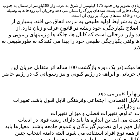
عکس 88: تصویر ماهواره ای نقشه برداری زمین شناسی در منطقه شمال مرکزی ایالات متحده در مرکز رودخانه میسوری است.شمال دربالای تصویر ودر حدود 175 کیلومتر از شرق به غرب واز 88کیلومتر از شمال به جنوب
 رنگ ذخایر آب پشت سدهای بزرگ را نشان می دهد وجریان آب رودخانه به وسیله
رده و فاقد سدهای بزرگ بر روی آن است.
ن به شرایط اولیه طبیعی به ندرت اتفاق می افتد. بسیاری از
ن اصلاح یکپارچگی، خود ریشه در قانون عرف و زبان دارد. از
واین درحالی است که کانال ها، جلگه ها و زمینهای رسوبی و
ها وقتی یکپارچگی طبیعی خود را پیدا می کنندکه به طورطبیعی به
ند.
آبراهه ها، زمینهای اطراف آبراهه و رسوبات: ناحیه پیرامون آبراهه نقش فعالی در رژیم کنونی رودخانه ایفا میکند(در یک دوره بازگشت 100 ساله اثر متقابل جریان این
جریانی و آبراهه در رژیم کنونی و نیز رسوباتی که در رژیم حاضر
ها را تغییر می دهد.
دلایل اقتصادی، اجتماعی وفرهنگی قابل قبول باشد. تغییرات
و دارائی.
وب، تداوم، تغییرات فصلی و میزان تغییرات.
می آید.این اندازه ها باید دارای ریشه قوی در ادبیات
بل فهم برای تصمیم گیرندگان و عموم جامعه باشند. معیارها باید
 همه نوع افراد استفاده می شود. البته دامنه انتخاب چنین
ال کانال،حرکت موجی واندازه بستر رودخانه از شایع ترین