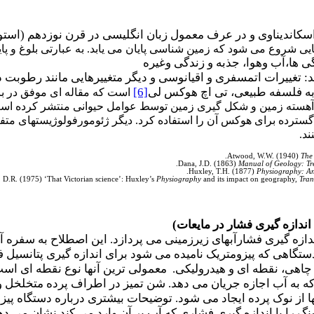
اسکاندیناوی و در عرف معمول زبان انگلیسی در قرن نوزدهم (استو
یی شروع می شود که زمین شناسی پایان می یابد. به عبارتی بلوغ و پای
 به فلسفه طبیعی، تی اچ هوکس لی
[6]
ت آهسته زمین و شکل گیری زمین توسط عوامل حیوانی منتشر کرده است.
 گسترده برای هوکس آن را استفاده کرد. دیگر ژئومورفولوژیستهای متف
ند.
Atwood, W.W. (1940)
The
Dana, J.D. (1863)
Manual of Geology: Tre
Huxley, T.H. (1877)
Physiography: An 
, D.R. (1975) ‘That Victorian science’: Huxley’s
Physiography
and its impact on geography,
Tran
اندازه گیری فشار در مایعات)
ندازه گیری فشارآبهای زیرزمینی می پردازد. این اصطلاح به سفره
گاهی که پیزومتریک نامیده می شود برای اندازه گیری پتانسیل ف
 چاهی، نقطه ای و هیدرولیکی. معمولی ترین آنها نوع نقطه ای اس
 به قطر 25-20 میلی متر که به آب اجازه جریان می دهد. شن تمیز در اطراف پ
 از نوک پرده ایجاد می شود. توضیحات بیشتری درباره دستگاه پیزو
نگ را با اندازه گیری فشاری که آب بر آن وارد می کند نشان می 