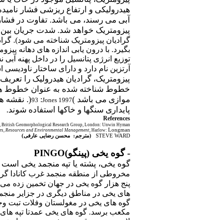
هیدرولیکی و ارتفاع ریزشی فشار نامیده
آبی می رسند، می باشد. تفاوت در فشار د
پیزومتریک خواهد شد. شدت جریان بین د
گرادیان پیزومتریک شناخته می شود). گرادیا
بگیرد. با درون یابی اندازه های دهانه 
توزیع انرژی پتانسیل را در داخل پهنه آب
آرتزین نام دارد و دارای ساختار ناودیس
پیزومتریک، گرادیان هیدرولیک را تعریف 
خطوط شناخته شده به عنوان خطوط هم پت
موازی می باشد
(
)
.
نقشه ها
:
93
Jones 1997
پایداری سنگها و خاکها استفاده شوند.
References
, British Geomorphological Research Group, London: Unwin Hyman.
Longman.
es, Resources and Environmental Management
, Harlow:
STEVE WARD
(
مترجم: محسن رضایی عارفی
)
- گوه یخی (پینگو)
PINGO
گوه یخی، پشته یا تپه منجمد یخی است 
مخروطی از منطقه منجمد غرب کانادا گرفت
پنج هزار گوه یخی در جهان تخمین زده می 
های یخی در مناطق دیگری در جزایر منجمد
مکعب برسد. گوه های یخی عمدتا تپه های