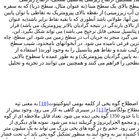
سطح بالای یک سطح مبنا (به عنوان مثال، سطح دریا) که به سفره
آب زیرزمینی) از نقطه بالای پیزومتریک به نقاطی با توان پایین
ین آنها، طولانی باشد آنطوری که با بقیه نقاط برابر باشد(به عنوان
بالای بارندگی در نتیجه گرادیان بالاتر پیزومتریک می باشد) قرار
تانسیل سنجی قابل ترجیح می باشد) می تواند شکل بگیرد. این،
رار می گیرد منجر به جریان آب در سطح زمین می شود. این سطح، چاه
.
در آبخوانهای نامحدود، شیب سطح
رتزین فرعی نامیده می شود
کیب شده و نقاط هم پتانسیل را به وجود آورند( استفاده از
پایین گرادیان پیزومتریک) و به طور عمده با سطوح بالایی
حی را فراهم می کنند و همچنین می توانند در تجزیه و تحلیل
صطلاح گوه یخی از کلمه بومی اینوکتیتوت
[10]
به معنی تپه
[11]
لاح بولگامنیاخ
در سیبری گاهی به کار می رود. وجود بیش از
در غرب کانادا با حدود 1350 گوه یخی دیده می شود. تعداد قابل ملاحظه ای از گوه
مجمع الجزایرنروژ و گرینلند دیده می شود. نمونه های دیگری از
وجود دارد. ارتفاع گوه های یخی از 50 متر در طول و 60 متر در قطر فراتر می رود. حجم یخ در گوه های یخی بزرگ می تواند به یک میلیون متر
ده نیز به وجود آیند.به منظور تشکیل گوه یخی باید آب تحت فشار