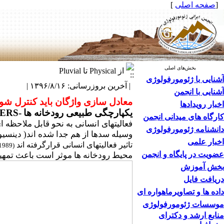
[
صفحه اصلی
]
بخش‌های اصلی
از Physical تا Pluvial
آشنایی با ژئومورفولوژی
| آخرین بروزرسانی: ۱۳۹۶/۸/۱۶ |
آشنایی با انجمن
معادل سازی واژگان باید کنترل شون
اخبار رویدادها
یکپارچگی طبیعی رودخانه ها
-
VERS
کارگاه های میدانی انجمن
دانشنامه ژئومورفولوژی
وسیله سدها از هم جدا شده اند( دینس
اخبار علمی
تاثیر فعالیتهای انسانی قرارگرفته اند
 1989)
عضویت در پایگاه و انجمن
محیط رودخانه ها موثر است باعث تمهی
بخش آموزش
دریافت فایل
داده ها و تصاویرماهواره ای
موسسات ژئومورفولوژی
منابع ارشد و دکترای