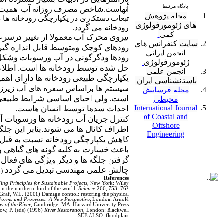
پایگاه مرتبط
آنهاست.شاخص مصرف روزانه آب اهمیت بیشت
مجله پژوهش
تبعات دستکاری در یکپارچگی رودخانه ها
های ژئومورفولوژی
رودخانه می گردد.
کمی
نیروی محرک آب معمولا از تغییر درسر
سایت
کنفرانس های
رودهای کوچک ومتوسط قابل اندازه گیری
انجمن ایرانی
رودها ودگرگونی در آب ورسوبات وشکل کا
ژئومورفولوژی
حل شده توسط رودخانه ها است. اطلاعات
انجمن علمی
یکپارچگی طبیعی رودخانه ها دارای اه
باستانشناسی ایران
سیستم ها براساس سفره های آب زیرزمین
مجله فرسایش
است. ولی احیای اساسی شرایط طبیعی با
محیطی
International Journal
احداث سدها توسط انسان هاست.
of Coastal and
کنترل جریان آب رودخانه ها ورسوبات 
Offshore
اطراف کانال ها می شوند.بنابر این جل
Engineering
کاهش یکپارچگی رودخانه نسبت به قبل 
باعث خسارت به کلیه گونه های گیاهی و
گرفتن جلگه ها و دیگر ویژگی های فعال
چالش علمی مهندسی تبدیل می گردد
6
(
References
ing Principles for Sustainable Projects
, New York: Wiley.
in the northern third of the world,
Science
266, 753–762.
 Graf, W.L. (2001) Damage control: restoring the physical
Forms and Processes: A New Perspective
, London: Arnold.
w of the River
, Cambridge, MA: Harvard University Press.
low, P. (eds) (1996)
River Restoration
, London: Blackwell.
SEE ALSO: floodplain