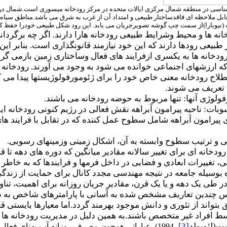
بل ملاحظه ای فاقدساختار طبیعی و امتداد آن از غرب به شرق می باشد.مناطق سیاه
ه (نیوبارا)از سمت چپ گوشه تصویرجریان می یابد. این رود شکل طبیعی خودرا حفظ ک
ه ها و محیط وشرایط طبیعی رودخانه هارا دارند. اگر چه برگرداند
 طبیعی رودها دارند که این خود نیازمند قانونگذاری است. بنابر ای
انه ها به یکسری ازفرایند های فعال وساختاری زمین بازمی گردد 
ه که ارزشهای اجنماعی خوانده می شود به وجود می آورند. رودخانه 
لاح رودخانه معنی خاص خود را برای ژئومورفولوژیستها پیدا می ک
ی تعریف می شوند.
ولوژی آنها: تنها مربوط به حوضه رودخانه می باشند.
پیرامون آبراهه شامل سطوح عمل کننده که در تقابل با فرایند های 
ترتیب سطوح وابسته به آن، اشکال زمینی وزمینهای رسوبی.
ودخانه ای برای تغییر سالانه مقادیر میانگین که دوره های دهه تا قرن
تغییرات ابعادی و فضایی در داخل فرمها و فرایندها که به خاطر 
بوسیله جامعه در نتیجه مهندسی مجدد کانال برای حمایت از زندگی 
در طی یک دهه و یا یک قرن، مقادیر جریان روزانه برای اهمیت، ‌تنا
س چندین تعاریف مشخص شده به آسانی با پارامترهای شاخص به دست 
تواند از تئوری و دانش موجود بهرمند گردد.اما معیارها بایستی قا
سط افراد غیر متخصص باشند.به همین دلیل در مدیریت رودخانه ها از
ست(لئوپولد
[3]
، ‌1994). عباراتی همچون مصرف روزانه آب،پهنای فع