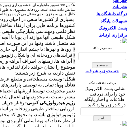
جغرافیا
نشریات
نمایش داده شده است. رودخانه میسوری به طور قا
درگاه دانشگاه ها
کانال هایی به مخزن بعدی منتقل می گردند.رودخان
بسیاری از کشورها سعی در احیای رودخان
تسهیلات پایگاه
کشورها برنامه هایی برای ارتقاء ساختار
پست الکترونیک
نظرعلمی ومهندسی یکپارچگی طبیعی رودخ
برقراری ارتباط
شکل طبیعی آنها موازنه ای پویا با آنچ
هم متصل باشند وتنها در این صورت اصط
جستجو در پایگاه
•
رودها و نهرها: با چشم انداز آب جار
•
فرایندهای رودخانه ای واشکال ژئومورف
•
موضوع را نشان خواهد داد). لندفرم های 
جستجوی پیشرفته
نقش دارند، به شرح زیر هستند:
شکل:
وسعت مسطحاتی و مقطع عرضی و 
دریافت اطلاعات پایگاه
تعادل پویا
: تمایل به توصیف پارامترهای ر
نشانی پست الکترونیک
تغییر محدودیت توسط ارزشهای اجتماعی، 
خود را برای دریافت
بیشتر نسبت به محدودیتهای اعمال شده 
اطلاعات و اخبار پایگاه،
رژیم هیدرولوژیکی کنونی:
رفتار جریان 
در کادر زیر وارد کنید.
ارزیابی ساختار طبیعی رودخانه بر اسا
ژئومورفولوژی باشند، به نحوی که محقق ب
از نظر تعداد،کم وبه آسانی کاربردی تو
پارامترهایی در ادبیات بسیار گسترده ا