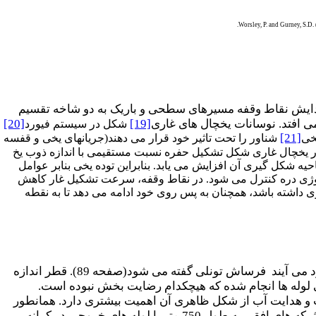
Worsley, P. and Gurney, S.D.
پیدایش نقاط وقفه مسیرهای سطحی و باریک به دو شاخه تقسیم
می افتد. نوسانات یخچال های غاری
[19]
[20]
شکل در سیستم فیورد
[21]
خی
شناور را تحت تاثیر خود قرار می دهند(جریانهای یخی و قفسه
 در یخچال غاری شکل تشکیل حفره نسبت مستقیمی با اندازه ذوب یخ
ه شکل گیری آن افزایش می یابد. بنابراین توده یخی بنابر عوامل
لوژی دره کنترل می شود. در نقاط وقفه، سرعت تشکیل غار کاهش
داشته باشد، همچنان به پس روی خود ادامه می دهد تا به نقطه
مجرا های طبیعی زیر سطح خاک در مسیرهای خطی توخالی که از جاری شدن آب یا شستشوی خاک بوجود می آیند فرساش تونلی گفته می شود(صفحه 89). قطر اندازه
متغیر است (شکل 122). تلاشهایی برای تشخیص کمی لوله ها انجام شده که هیچکدام رضایت بخش نبوده است.
و هدایت آب از شکل ظاهری آن اهمیت بیشتری دارد. همانطور
که کانال ها گسترش می یابند، به تدریج شبکه های زیر سطحی متصل به آب های سطحی ایجاد می شوند. شبکه های افقی به طول 750 متر با لوله های خروجی در کرانه