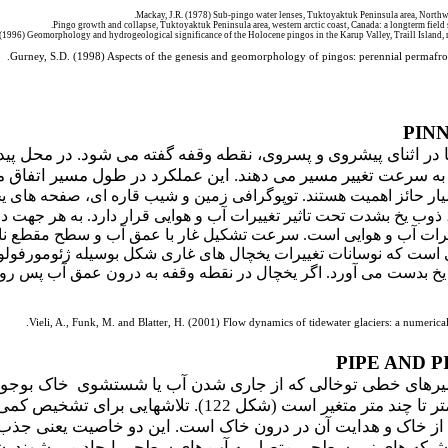
Mackay, J.R. (1978) Sub-pingo water lenses, Tuktoyaktuk Peninsula area, Northwe
 (1996) Geomorphology and hydrogeological significance of the Holocene pingos in the Karup Valley, Traill Island, 
Gurney, S.D. (1998) Aspects of the genesis and geomorphology of pingos: perennial permafr
ا در اثنای پیشروی و پسروی، نقطه وقفه گفته می شود. در محل 
ا به سرعت تغییر مسیر می دهند. این عملکرد در طول مسیر اتفاق 
سیار حائز اهمیت هستند. توپوگرافی زمین و شیب قاره ای، صفحه های ی
ذوب یخ بشدت تحت تاثیر تغییرات آب و هوایی قرار دارد. به هر جهت
غییرات آب و هوایی است. سرعت تشکیل غار با عمق آب و سطح مقطع ناحی
نی است که نوسانات تغییرات یخچال های غاری شکل بوسیله ژئومورفو
یخ بدست می آورد. اگر یخچال در نقطه وقفه به درون عمق آب پس روی 
Vieli, A., Funk, M. and Blatter, H. (2001) Flow dynamics of tidewater glaciers: a numeric
کانال های موجود در خاک از چند میلی متر تا چند متر 
ز خاک و هدایت آن در درون خاک است. این دو خاصیت یعنی جذب 