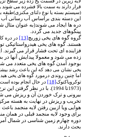
لایه زیرین در قسمت یخ زده زیر سطح تزر
قرار دارند به سمت بالا فشرده می شوند و 
(سیستم بسته یا نوع دلتای مکنزی)طبقه ب
این دسته بندی براساس آب رسانی آب ها
دره ها ایجاد می شوند(به عنوان مثال 
پینگوهای جدید می گردد.
گروه گوه های یخی زوریچ
[13]
در دره ک
هستند. گوه های یخی هیدرواستاتیکی توس
فزاینده ای تحت فشار قرار می گیرند. 
زده می شود و معمولا پیدایش آنها در 
بوجود آمدن گوه های یخی متعدد می شو
یخی نشان می دهد که این باعث رشد بیشت
اما چنین روندی درمورد گوه های یخی هید
[18]
توکرویاکتوک
در حال انجام بوده است
(1973تا 1994). با در نظر گرفتن این نرخ رشد، ایبیوک در حدود هزار سال یا بیشتر تخمین زده می شود.
بیرونی و ترک خوردن آن و ریزش می ش
تخریب و ریزش در نهایت به هسته مرکزی
هوایی ویا ازبین رفتن لایه منجمد باعث
برای وجود لایه منجمد قبلی در همان من
دوره چهارم زمین شناسی در شمال آمریکا
بحث دارند.