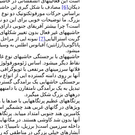
است این فعالیت­های آتشفشانی در حاشیه
دیکان
[6]
مصادف با شکل گیری این حاشیه­
بزرگ. ما توضیحات خوبی برای این دو نو
است؟ چرا بیشتر آفریقای جنوبی دارای 
حاشیه­های غیر فعال بدون تغییر شکل­ها
گریت استرالیایی
[7]
نمونه ایی از مراحل 
پاتاگونی(آرژانتین) آقیانوس اطلس به وس
می­شود.
حاشیه­های با برجستگی حاشیه­ای نوع غا
نقاط دیگر می­شود. اساس ژئومورفولوژی اینگونه حاشیه
فلات­ها سرزمین­های مرتفعی با توپوگرا
آنها بر روی دامنه گسترده ایی از انواع س
برجستگی حاشه­ایی یک برامدگی گسترده 
تبدیل به یک برآمدگی نامتقارن با دام
دره­های بزرگ شکل می­گیرد.
پرتگاه­های عظیم پرتگاه­هایی با صدها یا
ویژه­ای در گات­های غربی هند چشمگیر است 
کامبرین هند جنوبی امتداد می­یابد. پر
آنها بدون شد کاوشی هستند. در مکان­های
داخله سرزمین است( برزیل، نامیبیا)؛ د
آبشارهای خیلی بزرگی در مناطقی که رود