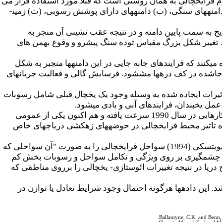
یک است که در آن مفهوم فرایخچالی به همان روشنی است که قبلا مورد استفاده قرار می
امنه­های سنگی، (ب) دامنه­های دارای پوشش رسوبی، (ث) زمین­
فتن یخ به سمت پایین دامنه و در نتیجه عقب نشینی آن منجر به
ی، تغییر شکل بزرگ مقیاس توده سنگ پیشرو و وقوع بهمن های
ا اشاره می­کنند که فرایندهای جابه جایی در این دامنه­ها منجبر به شکل
 جاشده در کف دره­ها مش­شود. فرسایش گالی و فعالیت جریان­های
شود. تاثیرات ایجاده شده به وسیله وجود یک یخچال­ قبلی شامل رسوبات
یخبندان، فرایندهای آبی و بادی می­شود.
لئونارد(1985) یکی از اولین محققان مطالعه پاسخ محیط­های فرایخچالی رسوبات دریاچه­ای بود. این چنین کارهایی در سال 1990 سرعت یافته و هم اکنون یکی از عمومی
ره تاثیر محیط فرایخچالی در حوضه­های زهکشی دریاچه­ای خاص
توسعه مفهوم فرایخچالی در سیستم­های ساحلی شاید چشمگیرترین توسعه این مفهوم باشد. فوربس و سیویتسکی (1994) سواحل فرایخچالی را به صورت "آن سواحلی که
تاثیر چشمگیری بر روی ویژگی و تکامل سواحل و رسوبات بخش کم
ریا در نتیجه تغییرات ائوستازی- یخچالی را برروی مناطقی که
. این داده­ها هرگونه احتمال وجود شرایط تعادل یا توازن در
Ballantyne, C.K. and Benn, 