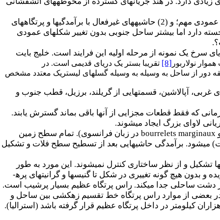
 زیادی دارد. در هند جریان­های گسترده از محوطه­های آتشفشانی
براساس حرکات مورفوتکتونیک دو نوع حاشیه غیرفعال وجود دارد: (1) حاشیه غیرفعال بدون تغییر شکل­های عمودی مهم؛ و (2) حاشیه­های غیرفعال با برآمدگی­ها و پرتگاه­های
جسته دارد اما بیشتر ساحل جنوبی بدون تغییر شکل­های عمودی
؟.
ای سرخ یک نمونه از مرحله اولیه این فرایند است. خلیج بایت
[8]
هموار نولاربور
تقریبا بستر یک دریای قدیمی است. در
طقه دور از ساحل به وسیله به وسیله گسل­های لیستریک معتدد مشخص
ای غربی، آپالاشین، قسمت­هایی از گریلند، برزیل، قطب جنوب و
زمانی که فقط قطعات مجزایی از آنها باقی بماند گسترش یابند.
یانی لاوای بزرگ ایجاد می­شوند.
و
bourrelets marginaux
در زبان فرانسوی). تمام سطح زمین
ت) می­شود. برآمدگی حاشیه­ایی بعد از تسطیح سطح فلات و تشکیل
گ­ها تشکیل و از نظر ساختاری کنترل نمی­شوند. این مورد به طور
 و بدون هیچ گونه تغییری در شکل تا گنیس­ها و گرانیت­های پره­
 از دشت­ ساحلی جدا می­کند. راس پرتگاه عظیم بسیار پرشیب است.
رند. در بعضی از موارد راس پرتگاه خط تقسیم زهکشی بین ساحل و
ان کیلومتر در داخل پرتگاه عظیم قرار گرفته باشد (استرالیا).