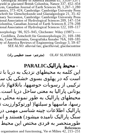
, Geological Society of America Bulletin 83, 3,059–3,071.
eld in glaciated British Columbia, Nature 337, 452–454.
sis, Canadian Journal of Earth Sciences 36, 1,267–1,280.
ynamics, 373–424, Cambridge: Cambridge University Press.
chrift für Gletscherkunde und Glazialgeologie 21, 35–42.
mary Succession, Cambridge: Cambridge University Press.
ional Association of Hydrological Sciences 209, 147–154.
 Columbia, Canadian Journal of Earth Sciences 8, 279–298.
ional Association of Hydrological Sciences 122, 109–117.
morphology ’86, 925–945, Chichester: Wiley.
——(1987) Sediment and solute yields in British Columbia and Yukon: their geomorphic significance
Cordillera, Zeitschrift für Geomorphologie 21, 169–186.
vity, Coast Mountains, Geografiska Annaler 76A, 169–185.
iety of America Reviews of Engineering Geology 3, 59–67.
SEE ALSO: alluvial fan; glacifluvial; glacilacustrine
OLAV SLAYMAKER
(مترجم: صمد عظیمی راد)
- محیط پارالیک
PARALIC
این کلمه به محیط­های نزدیک به دریا با 
است که در پهلوی بسوی خشکی یک ساحل ق
ترکیبی از رسوبات حوضه­ها، باتلاق­ها( ب
یونانی پارالیا به معنی ساحل دریا است.
محیط­های پارالیک به طور نمونه محلی بو
رس­ها، ماسه­ها و سیلت­ها( اورتوکوارز
پارالیک اطلاعات چینه شناسی مهمی در ز
سنگ پارالیک نامیده می­شود) هستند و ا
طورمنحصر به فردی مختص این محیط ویژ
References
al organisation and functioning, Vie et Milieu 42, 215–251