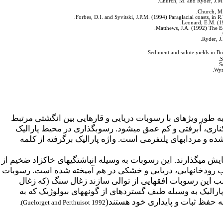
Church, M. and Ryder, J.M. 
Church, M.
Forbes, D.I. and Syvitski, J.P.M. (1994) Paraglacial coasts, 
Leonard, E.M. (19
Matthews, J.A. (1992) The Ec
Ryder, J
S
S
Wyr
به طور ویژه­ای با رسوبات دریایی و قاره­ایی بین انگشتی مرتبط
اری، آبرفتی و کم عمق می­شود. رسوبگذاری در محیط پارالیک
شده و مرداب­های پلتفرمی است. واژه پارالیک برگرفته از کلمه
یش می­گذارند. این رسوبات به وسیله انباشتگی­های خاکزاد ضخیم از
مصب رودخانه­ایی، دریایی و خشکی در هم آمیخته شده است. رسوبات
ب این رسوبات افق­هایی از توالی سازند زغال سنگ (که زغال
رالیک به وسیله طیف گسترده­ای از گونه­های بیولوژیک که به
حفظ ثبات و پایداری خود هستند(
).
Guelorget and Perthuisot 1992