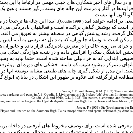
 و در سال های اخیر همکاری های خیلی مهمی در ارتباط با این بح
ندها در آغاز و مرمت این چاله های بسته درگیر هستند و هیچ یک از
گوناگون آنها نیست.
عی در ادامه خواهد آمد
). ابندا این چاله ها ترجیحاً 
Goudie 1999
(
 است که پوشش گیاهی پراکنده است و فعالیت­های بادبردگی می تو
ل گرفت، رشد پوشش گیاهی در منطقه بیشتر به تعویق می افتد. ا
ه ممکن است به وسیله جانوران، که به دلیل دسترسی به آب، لیس ز
 و چرای بی رویه خاک را در معرض بادبردگی قرار داده و جانوران 
نین انباشتگی نمک را افزایش داده و در نتیجه هوازدگی نمکی می 
طبیعی ابتدایی که به هر دلیلی ساخته شده است، حتما نباید به وسی
ای متمرکز می­شود شیب کم دامنه، خشکی های دوره ای، پیشرفت 
ند. این مدل از شکل گیری چاله های طبیعی مشابه توسعه آنها در 
 و همکارانش(1995) مورد مطالعه قرار گرفته اند. علاوه بر ظهور این اشکال در بی
Carson, C.E. and Hussey, K.M. (1962) The orientated
pes: yardangs and pans, in A.S. Goudie, I. Livingstone and S. Stokes (eds) Aeolian Environmen
Goudie, A.S. and Wells, G.L. (1995) The nature, distribution and formatio
ins, sources of recharge to the Ogallala Aquifer, Southern High Plains, Texas and New Mexico,
Jaeger, F. (1939) Die Trockenseen der E
) Playas and lunettes on the Southern High Plains: morphometric and spatial relationships, Anna
ن واژه که به وسیله جون رایدر(1971) معرفی شده است برای توصیف مخروط های آبرفت
ن های واریزه ای در ادامه تحولات دوره بین یخچالی ویسکنسین پس