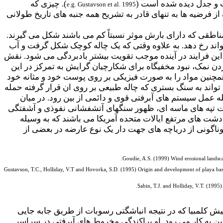
ث و جدل دیده شده است (
). چیزی که
e.g. Gustavson et al. 1995
 فرضیه ها به تنهای قادر به تشریح همه جنبه های تاریخ طولانی
در مناطقی که دارای بارش موثر نسبتاً کم می باشند شکل می گیرند.
اند رخ دهد. به علاوه وقتی که یک چاله کوچک شکل گرفت و آب
ین فرایند در آینده موجب تقویت بیشتر بادبردگی می شود. نقش
دن نمک، نبود مخفیگاه برای شکارچیان گرایش به تمرکز در این
همچنین مواد را به صورت فیزیکی بر روی پوست خود و مثانه خود
تواند به سنگ بستری که چاله طبیعی بر روی ان قرار گرفته حمله
له عمل سیستم های آبرفتی قوی و دائمی از بین رود. در میان
تپه های ماسه ای، ظهور سنگ­های آتشفشانی نفوذی و آشفتگی
دشت های مرتفع ایالات متحده آمریکا می باشند که به وسیله
ابان، انواع گوناگونی از دریاچه های جهت دار یک نوع عارضه در بعضی از
Goudie, A.S. (1999) Wind erosional landsca
Gustavson, T.C., Holliday, V.T and Hovorka, S.D. (1995) Origin and development of playa bas
.
Sabin, T.J. and Holliday, V.T. (1995
ی در داخله بریتیش کلمبیا که در نتیجه انباشگتی رسوبات از طریق جابه جایی
ین به کار می رود. او پراکندگی مخروط های آبرفتی در سراسر