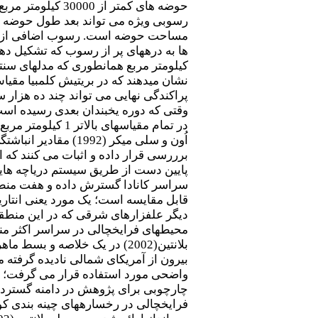
رسوبی ویژه می تواند بعد طول حوضه را 
مساحت حوضه است. رسوب اضافی از فرسا
کیلومتر مربع همانطوری که مدل­های سنت
پراکندگی نهایی می تواند چند ده هزار
وقتی که دوره یخبندان بعدی رسیده است.
در تمام مقیاس­های بالاتر 1 کیلومتر مربع به عنوان یک نتیجه از حوادث یخبندان کواترنر باقی می ماند.
سراسر کانادا گسترش داده و هفت منطقه 
قابل مقایسه است؛ یک مورد یعنی انتاری
دیگر علفزارهای شرقی که در این منطق
محیط­های فرایخچالی در سراسر اکثر منا
واضحی مورد استفاده قرار می گرفت؛ (ب
چارچوبی برای پژوهش در دامنه گسترده ا
فرایخچالی در رخساره­های چینه بندی کو