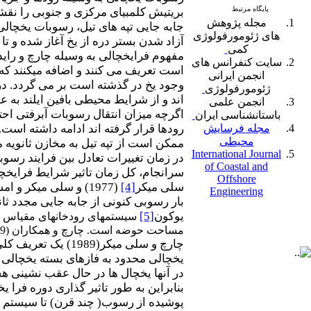
پایگاه مرتبط
بریتیش کلمبیای مرکزی و جنوبی را نقشه
مجله پژوهش
جابه جایی تپه های تیل، رسوبات یخچالی 
های ژئومورفولوژی
آزاد شدن بستر دره از یخ آغاز شده و 
کمی
سایت
کنفرانس های
است تعریف می کنند و اضافه میکنند که 
انجمن ایرانی
وجود یخ در گذشته است بر می گردد. در ا
ژئومورفولوژی
اند و از شرایط محیطی بافین ایلند به 
انجمن علمی
اگرچه میزان انتقال رسوبات آبرفتی احت
باستانشناسی ایران
مجله فرسایش
رودها قرار گرفته اند ادامه داشته است
محیطی
ممکن است از تپه­ تیل به مخازن ثانویه 
International Journal
در زمان تغییرات تعادل بین فرایند ر
of Coastal and
سرانجام، کل زمان تاثیر شرایط فرایخچال
Offshore
سلی میکر
[4]
Engineering
یوکون
[5]
مساحت حوضه است. چارچ و همکاران (1999) این نتیجه را تایید می­کند.
چارچ و سلی میکر(
یخچالی محدود به فازهای بسته یخچالی 
در آنها یخچال ها در حال عقب نشینی هست
بنابراین به طور تاثیر گذاری دوره فر