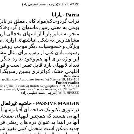
STEVE WARD
(مترجم: صمد عظیمی راد)
Parna
- پارانا
ذرات گردوخاک(مواد کانی معلق در باد) 
بومی به معنی زمین ماسه­ای و گردوخاک
منجر به تمایز پارنا از لس­های یخچالی ا
مشاهد رس به شکل انباشت­های آواری، مع
ویژگی و خصوصیات دیگر موجب روشن شدن م
رسوب بادی غنی از رس، برای مثال مشتق 
این واژه برای آنها هم وجود ندارد. دیگر
تعداد لایه­های پارنا قابل تغییر است و
اقلیمی خشک کواترنری پسین رسوبگذاری
References
 aeolian clay,
Australian Journal of Science
18, 145–151.
Further reading
ons of the Institute of British Geographers
.S. 9, 337–344.
nary record,
Quaternary Science Reviews
, 22, 2007–2035.
D
PAUL HESSE
(مترجم: صمد عظیمی راد)
PASSIVE MARGIN
- حاشیه غیرفعال
در تئوری تکتونیک صفحه ای آقیانوس­ها 
آنهایی هستند که همچنین لبه­های صفحات ن
آنها در ابتدا به عنوان دره ­های ریفتی ف
جدید ممکن است متحمل کمی تغییر شوند ا