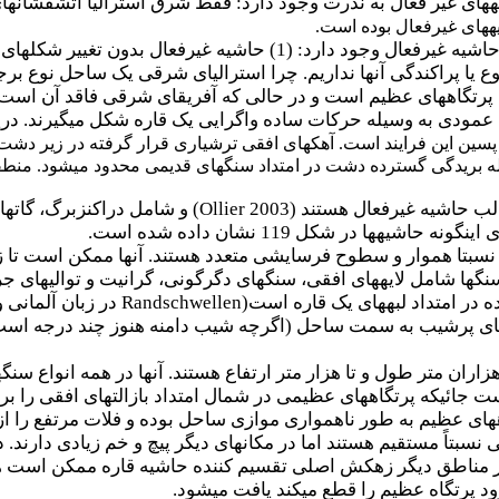
­های غیر فعال به ندرت وجود دارد: فقط شرق استرالیا آتشفشان­های
های غیرفعال بوده است.
ع یا پراکندگی آنها نداریم. چرا استرالیای شرقی یک ساحل نوع بر
پرتگاه­های عظیم است و در حالی که آفریقای شرقی فاقد آن است
ی عمودی به وسیله حرکات ساده واگرایی یک قاره شکل می­گیرند. دری
پسین این فرایند است. آهک­های افقی ترشیاری قرار گرفته در زیر دشت 
یله بریدگی گسترده دشت در امتداد سنگ­های قدیمی محدود می­شود. من
لب حاشیه غیرفعال هستند (
Ollier 2003
) و شامل دراکنزبرگ، گات­ه
­ها در شکل 119 نشان داده شده است.
فی نسبتا هموار و سطوح فرسایشی متعدد هستند. آنها ممکن است تا 
نگ­ها شامل لایه­های افقی، سنگ­های دگرگونی، گرانیت و توالی­های جر
در امتداد لبه­های یک قاره است(
Randschwellen
در زبان آلمانی 
نه­های پرشیب به سمت ساحل (اگرچه شیب دامنه هنوز چند درجه اس
 هزاران متر طول و تا هزار متر ارتفاع هستند. آنها در همه انواع سن
جائیکه پرتگاه­های عظیمی در شمال امتداد بازالت­های افقی را بریده
تگاه­های عظیم به طور ناهمواری موازی ساحل بوده و فلات مرتفع را
ی نسبتاً مستقیم هستند اما در مکان­های دیگر پیچ و خم زیادی دا
ر مناطق دیگر زهکش اصلی تقسیم کننده حاشیه قاره ممکن است هزار
 پرتگاه عظیم را قطع می­کند یافت می­شود.