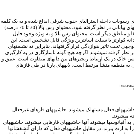
رای رسوبات داخله استرالیای جنوب شرقی ابداع شده و به یک کلمه
. پارنا می­تواند معادل با لس­های بیابانی در نظر گرفته شود. محتوای رس بالا (30 تا 70 درصد)
یقا و مناطق دیگر است. محتوای رس بالا و به ویژه وجود قابل
انه کوارتز یا سیلت آسان­ترین ویژگی قابل تشخیص است. این
هی تحت تاثیر هوازدگی قرار گرفته­اند. بنابراین ته نشست­های
 در نظر گرفته نمی­شوند اگرچه هیچ گونه ناسازگاری در به کارگیری
 زهکش خاک در یک ارتباط زنجیره­ای بین دانه­ای متفاوت است. عمق و
ی به منطقه منشأ مرتبط است. لایه­های پارنا در طی فازهای
Dare-Edwar
اشیه­های فعال مستهلک می­شوند. حاشیه­های قاره­ای غیرفعال
ه می­شوند.
ه آقیانوس­ها می­شوند آنها حاشیه­های قاره­ایی می­شوند. حاشیه­های
ه ارث ببرند. در مقابل حاشیه­های فعال که دارای آتشفشان­ها