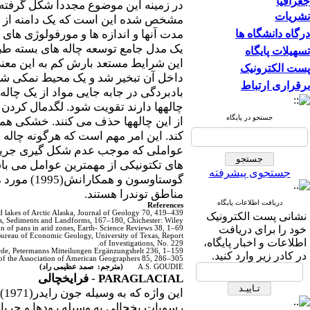
جغرافیا
در زمینه این موضوع مجدداً شکل گرفته
نشریات
مشخص شده این است که یک دامنه از فرای
درگاه دانشگاه ها
مدت آنها و اندازه ها و مورفولوژی های 
یک مدل جامع توسعه چاله های بسته طبی
تسهیلات پایگاه
این شرایط مستعد بارش کم به این معنی
پست الکترونیک
داخل آن تبخیر شد و یک محیط نمکی شک
برقراری ارتباط
بادبردگی در جابه جایی مواد از یک چال
چاله­ها دارند تقویت شود. لگدمال کردن
جستجو در پایگاه
از این چاله­ها حذف می کنند. خشکی همچ
کند. این امر مهم است که هرگونه چاله 
عواملی که موجب عدم شکل گیری جریانه
های تکتونیکی از مهمترین عوامل می باش
جستجوی پیشرفته
گوستاوسون
مناطق توندرا هستند.
دریافت اطلاعات پایگاه
References
 lakes of Arctic Alaska, Journal of Geology 70, 419–439.
نشانی پست الکترونیک
ts, Sediments and Landforms, 167–180, Chichester: Wiley.
خود را برای دریافت
n of pans in arid zones, Earth- Science Reviews 38, 1–69.
 Bureau of Economic Geology, University of Texas, Report
اطلاعات و اخبار پایگاه،
of Investigations, No. 229.
rde, Petermanns Mitteilungen Ergänzungshelt 236, 1–159.
در کادر زیر وارد کنید.
ls of the Association of American Geographers 85, 286–305
A.S. GOUDIE
(مترجم: صمد عظیمی راد)
PARAGLACIAL
-
فرایخچالی
ای
رسوبات یخچالی به وسیله رودها و جریا