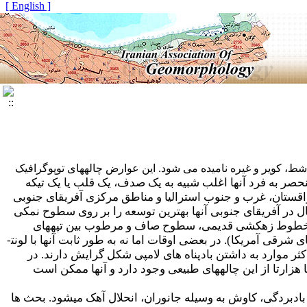
[ English ]
شط، کویر و غیره نامیده می شود. این عوارض چاله­های توپوگرافیک
حصر به فرد آنها اغلب شبیه به یک صدف، یک قلب یا یک تیکه
زاقستان، غرب و جنوب استرالیا و مناطق مرکزی آفریقای جنوبی
ثال در آفریقای جنوبی آنها بهترین توسعه را بر روی سطوح نمکی
برده، خطوط زهکشی قدیمی، سطوح صاف و مرطوب بین تپه­های
 شرقی آمریکا). در بعضی اوقات اما نه به طور ثابت آنها با لونت­
اکثر موارد به داشتن بادپناه های لامپی شکل گرایش دارند. در
 هزارتا از این چاله­های طبیعی وجود دارد و آنها ممکن است
بادبردگی، کاوش به وسیله جانوران، انحلال آهک می­شود. بحث ها