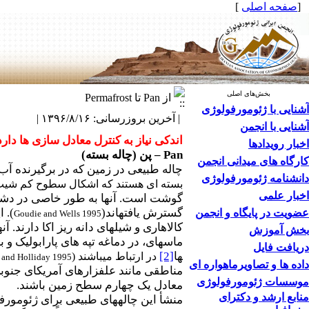
[
صفحه اصلی
]
بخش‌های اصلی
از Pan تا Permafrost
آشنایی با ژئومورفولوژی
| آخرین بروزرسانی: ۱۳۹۶/۸/۱۶ |
آشنایی با انجمن
اندکی نیاز به کنترل معادل سازی ها دار
اخبار رویدادها
Pan
–
پن (چاله بسته)
کارگاه های میدانی انجمن
چاله طبیعی در زمین که در برگیرنده آب، گ
دانشنامه ژئومورفولوژی
بسته ای هستند که اشکال سطوح کم شی
اخبار علمی
گوشت است. آنها به طور خاصی در دشت­ه
گسترش یافته­اند(
). 
عضویت در پایگاه و انجمن
Goudie and Wells 1995
کالاهاری و شیل­های دانه ریز اکا دار
بخش آموزش
ماسه­ای، در دماغه تپه­ های پارابولیک و 
دریافت فایل
ها
[2]
در ارتباط می­باشند (
 and Holliday 1995
داده ها و تصاویرماهواره ای
مناطقی مانند علفزارهای آمریکای جنوبی،
موسسات ژئومورفولوژی
معادل یک چهارم سطح زمین باشند.
منابع ارشد و دکترای
منشأ این چاله­های طبیعی برای ژئومورفو