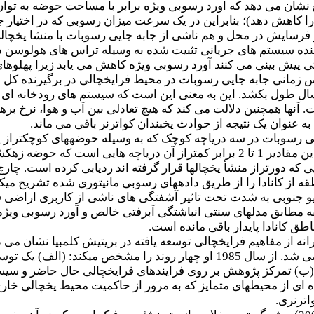
کاهش دهد)؛ بنابراین در یک سرعت میزان رسوبی که در اختیار جری
یش در محل و هم ناشی از جابه جایی رسوبات با منشا یخچالی در 
ی پیش بینی می کنند آورد رسوبی ویژه کاهش می یابد زیرا پهلوهای 
 سال طول بکشد.
این به معنی این است که سیستم های رودخانه ای میا
 آنها همچنین دلالت می کند که هیچ تعادلی بین آب و هوا، نرخ ب
از کانادا را از طریق داده­های رسوبی مانیتوری شده تشریح می­کنن
و جنوبی به شدت تحت تاثیر آشفتگی های ناشی از کاربری اراضی قر
ه مطابق مدل­های سنتی انباشتگی آبرفتی خالص و آورد رسوبی وی
طق کانادا پایدار باقی مانده است.
بیرون از آمریکای شمالی نادیده گرفته می شد. از سال 1985 او چهار ر
) تمرکز پژوهش بر روی فرایندهای فرایخچالی حال حاضر و سیستم
ی از محیط­های متمایز که به مرور از حاکمیت محیط یخچالی خارج 
اترنری.