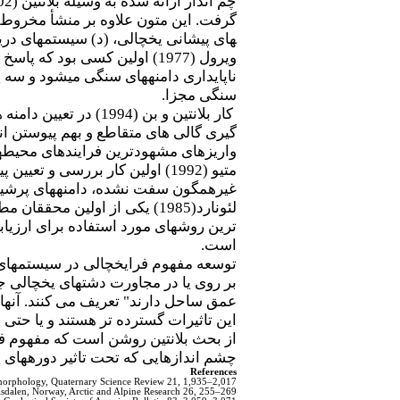
گرفت. این متون علاوه بر منشأ مخروط وا
های پیشانی یخچالی، (د) سیستم­های در
ویرول (1977) اولین کسی بود
ناپایداری دامنه­های سنگی می­شود و س
سنگی مجزا.
کار بلانتین و بن (4
گیری گالی های متقاطع و بهم پیوستن ان
واریزه­ای مشهودترین فرایندهای محیط­ه
متیو (1992) اولین کار بررسی 
غیرهمگون سفت نشده، دامنه­های پرشیب
ترین روش­های مورد استفاده برای ارزی
است.
بر روی یا در مجاورت دشت­های یخچالی 
عمق ساحل دارند" تعریف می کنند. آنها 
این تاثیرات گسترده تر هستند و یا حتی د
از بحث بلانتین روشن است که مفهوم فرای
چشم اندازهایی که تحت تاثیر دوره­های 
References
omorphology, Quaternary Science Review 21, 1,935–2,017.
olsdalen, Norway, Arctic and Alpine Research 26, 255–269.