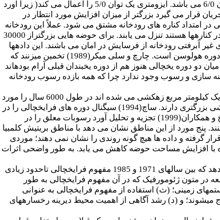
حوضه های کمتر از 30000 کیلومتر مربع نشان می دهد که آورد رسوبی ویژه برابر با مساحت حوضه به توان 6/0 می باشد. ایزومتری یک توان 5/0 را اعمال می کند( زیرا آورد
ان قرار می گیرد بزرگتر از میزان افزایش مورد انتظار در
امتداد کناره های رودخانه مشتق می شود. عملاً این رودخانه
ها به دره­های پر از رسوب که تشکیل دهنده سیستم های جریانی تثبیت شده به وسیله تراس های هولوسن در کناره­ها هستند تنزل می یابند. برای حوضه هایی بزرگتراز 30000
غیر آبرفتی رودخانه از فرسایش در امان می باشند. این داده­ها
نشان میدهند که در بریتیش کلمبیا مقیاس زمانی جابه جایی رسوبات در محیط فرایخچالی در برگیرنده کل دوره هولوسن است. چارچ و سلی میکر(1989) تخمین میزنند که
ن دو دوره یخچالی هنوز هم از دوره یخبندان قبلی آرام بوده­اند
رهنه سازی و رسوب وجود ندارد چرا که همه بازده رسوب رودخانه
اُون و سلی میکر (1992) مقادیر انباشتگی رسوبات در سه دریاچه کوچک که به وسیله حوضه­های کوچکتراز یک کیلومتر مربع زهکشی می شده اند در طول 6000 سال را مورد
برررسی قرار داده و اثبات می کنند که این مقادیر 1 تا 2 برابر کمتراز آن دریاچه هایی است که حوضه زهکشی بزرگتری دارند. ساچ(1994) سیگنال دوره های فرایخچالی را در
پایین دست از طریق سیستم دریاچه هایی که دورتراز منشأ یخچال­ها قرار گرفته اند ردیابی کرده است. چارچ و همکاران(1999) تجزیه و تحلیل آورد رسوبات معلق را در
د. پنج مورد از این مناطق نشان می دهد با مناطق بریتیش کلمبیا
ار گرفته و داده ها هیچ گونه روندی را نشان نمی دهند؛ موردی
ژه با افزایش مساحت حوضه کاهش می یابد. به طور واضحی اثرات
بلانتین(2002) در یک خلاصه و بسط ماهرانه از مفاهیم فرایخچالی توسعه یافته در بریتیش کلمبیا نشان می دهد که بین سالهای 1971 و 1985 مفهوم فرایخچالی تاحدود زیادی
وند را مشخص میکند: (الف) یک توسعه در متون ژئومورفیک که در آن مفهوم فرایخچالی به طور
­های زمینی؛ (ث) استفاده از مفهوم فرایخچالی به عنوانی
می­شوند؛ و (د) رشد آگاهی از اهمیت محیط دیرینه رخساره­های