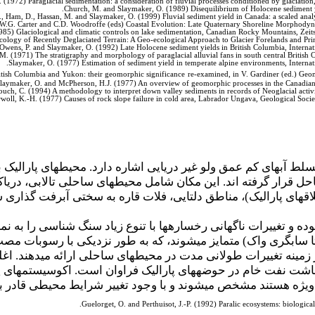
(1972) Paraglacial sedimentation: a consideration of fluvial processes conditioned by glaciation
Church, M. and Slaymaker, O. (1989) Disequilibrium of Holocene sediment yi
, Ham, D., Hassan, M. and Slaymaker, O. (1999) Fluvial sediment yield in Canada: a scaled analy
in R.W.G. Carter and C.D. Woodroffe (eds) Coastal Evolution: Late Quaternary Shoreline Morphod
85) Glaciological and climatic controls on lake sedimentation, Canadian Rocky Mountains, Zeits
ology of Recently Deglaciated Terrain: A Geo-ecological Approach to Glacier Forelands and Pri
Owens, P. and Slaymaker, O. (1992) Late Holocene sediment yields in British Columbia, Internat
.M. (1971) The stratigraphy and morphology of paraglacial alluvial fans in south central British
Slaymaker, O. (1977) Estimation of sediment yield in temperate alpine environments, Internat
re-examined, in V. Gardiner (ed.) Geo
laymaker, O. and McPherson, H.J. (1977) An overview of geomorphic processes in the Canadian 
ouch, C. (1994) A methodology to interpret down valley sediments in records of Neoglacial acti
woll, K.-H. (1977) Causes of rock slope failure in cold area, Labrador Ungava, Geological Soc
تسلط آب­های کم عمق ولو غیر دریایی اشاره دارد. محیط­های پارالیک 
رار گرفته اند. این مکان شامل محیط­های ساحلی تالابی، دریاکن
اتلاق­های پارالیک)، مناطق دلتایی، فلات قاره به سختی آبرفت گذاری 
ده و تغییرات ناگهانی رخساره­ها با تنوع زیاد سنگ شناسی را به نما
یت تا سابگری واک) متمایز می­شوند، که به طور نزدیکی با رسوبات 
مینه تغییرات طولانی مدت در محیط­های ساحلی ارائه می­دهند. اغل
نباشت نفت خام در حوضه­های پارالیک فراوان است. اکوسیستم­های پا
ه هستند مشخص می­شوند و با وجود تغییر شرایط محیطی قادر به 
.
Guelorget, O. and Perthuisot, J.-P. (1992) Paralic ecosystems: biologic