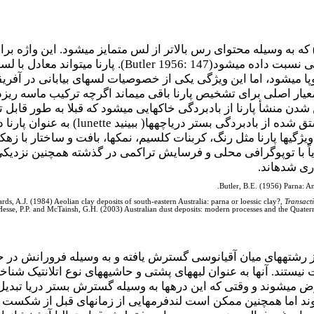
که به وسیله محتوای رس بالاتر از لس متمایز می­شود. این واژه ب
ی نسبت داده می­شود(
Butler 1956: 147
)
روپا می­شود، اما این ویژگی یکی از خصوصیات لس­های بیابانی در آفر
یار اصلی برای تشخیص پارنا باقی می­ماند اگرچه ترکیب ماسه ریزد
نشأ پارنا از بادبردگی خاک­هایی می­شود که قبلا به طور قابل توج
شده از بادبردگی بستر دریاچه­ها( ببینید
lunette
) به عنوان پارنا
 ویژگی­ها پارنا مثل رنگ، کربنات کلسیم، نمک­ها، بافت و ساختار با
 قویاً با توپوگرافی محلی و فرسایش تراکمی در گذشته همچنین نزدیک
 شده­اند.
Butler, B.E. (1956) Parna: An
ds, A.J. (1984) Aeolian clay deposits of south-eastern Australia: parna or loessic clay?,
Transacti
Hesse, P.P. and McTainsh, G.H. (2003) Australian dust deposits: modern processes and the Quater
از رشته­های میان آقیانوسی گسترش یافته و به وسیله فرورانش در ح
یستند. آنها به عنوان لبه­های پشتی و حاشیه­های نوع اتلانتیک شناخت
رض می­شوند و وقتی که این دره­ها به وسیله گسترش بستر دریا تبدیل ب
ما همچنین ممکن است لندفرم­هایی از زمان­های قبل از شکست را ب