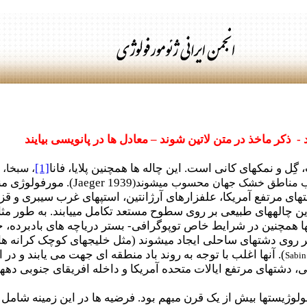
د - ذکر ماخذ در متن لاتین شوند
–
معادل ها در پانویسی بیایند
ِل و نمک­های کانی است. این چاله ها همچنین پلایا، فانا
[1]
، سبخا، 
Jaeger 1939
). مورفولوژی من
ب مناطق خشک جهان محسوب می­شوند(
ای مرتفع آمریکا، علفزارهای آرژانتین، استپ­های غرب سیبری و ق
این چاله­های طبیعی بر روی سطوح مستعد تکامل می­یابند. به طور م
ند. آنها همچنین در شرایط خاص توپوگرافی- بستر دریاچه های باد
بر روی دشت­های ساحلی ایجاد می­شوند (مثل خلیج­های کوچک کرانه های
). آنها اغلب با توجه به روند باد منطقه ای جهت می یابند و در 
Sabin
 دشت­های مرتفع ایالات متحده آمریکا و داخله افریقای جنوبی ده­ها
لوژیست­ها بیش از یک قرن مبهم بود. فرضیه ها در این زمینه شامل 