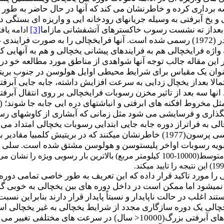
 برداری کرده و خاطرنشان می کند که آنها در حال حاضر به طور و
و یخ آبرفتی به وسیله جریان­های رودخانه ایی و واریزه ای بستگی 
تا بعداز ته نشست رسوب خاکسترهای آتشفشانی مازاما
[3]
ادامه یافته است 
مفهوم فرایخچالی به وسیله چارچ و رایدر (1972) رسمی شده است. آنها فرایخچال
واژه فرایخچالی هم به فرایندهای پیشانی یخچالی و هم به آنهایی
ین مقاله جالب توجه آنها شواهدی از مناطق مورد مطالعه خو در بری
عنوان یک مقیاس برای شرایط محیطی اوایل هولوسن در جنوب بریتیش
مالا بعداز یخچال زدایی به سرعت افزایش داشته، جابه جایی آبرفتی
. انها سه بعد از تاثیر مخزن رسوبات فرایخچالی بر روی انتقال آب
مثل مخروط افکنه های ابرفتی و انباشت­های دره ایی جابه جا شوند؛
سوبگذاری و فرسایشی می شود مثل زمانی که آبشاری از کاوش­های
ی به فراتراز دوره جابه جایی ابتدایی رسوبات یخچالی امتداد می ی
(1977) و سلی میکر و امسی پرسون(1977) خاطرنشان می­کنند که در بر
سیستم­های رودخانه­ای مقیاس متوسط(10000-100 کیلومتر مربع) بالاترین ب
1989) یک تعریف کلی را مورد تاکید قرار داده که این تعریف به طور خاصی تم
نمی­شود اما ممکن است در داخل دوره های بین یخچالی به خوبی 
ند اغلب در حالت ناپایدار و نسبتاً پایدار قرار دارند بنابراین نس
ا یخچالی یک دوره سازگاری مجدد از شرایط یخچالی به غیر یخچالی
پوشیده از رسوب( چند قرن) تا سیستم های آبرفتی بزرگ(10000< 