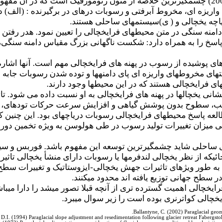
چم انداز ارائه شده به وسیله بلانتین (2002) چشمگیرترین خلاصه از متون ژئومورف
ریزه ای، مخروط آبرفتی و رسوبات دره­ای در برگیرنده : (الف) د
یاچه یخچالی و ( ی)سیستم­های ساحلی هستند.
 که پاسخ دامنه سنگی در متن محیط­های فرایخچالی را تعیین نمود. هدر ر
ه پاسخ را به همراه دارد: شکست ناگهانی بزرگ مقیاس دامنه سنگ
199) در تعیین دامنه های پوشیده از رسوب در پهنه های فرایخچالی مهم است. آنه
تهای مخروط­های واریزه ای پای دامنه­ها و توده شدن رسوبات جابه
ای فرایخچالی هستند که در این محیط­ها وجود دارند.
و تعیین پیشانی­ یخچال­ها در پهنه های فرایخچالی به او نسبت داده می 
، سطوح بدون پوشش گیاهی و افزایش سرعت حرکات توده­ای، عمل 
ابی میزان تغییرات تولید رسوب در طی هولوسن به ویژه تخمین دو
جائیکه از نظر یخچالی لندفرم­ها یا رسوبات دارای منشأ یخچالی 
به طور ویژه­ای تاثیرات جهش یخچالی-ایزوستاتیک و تغییرات سطح د
ر سطح جهانی توزیع یافته اند محدود می­کنند.
خچالی اهمیت گسترده تری از آنچه قبلا تصور می­شد را دارا می­باشد
یخچالی کواترنری بوده است را زیر سوال می­برد.
Ballantyne, C. (2002) Paraglacial ge
D.I. (1994) Paraglacial slope adjustment and resedimentation following glacier retreat Fabergst