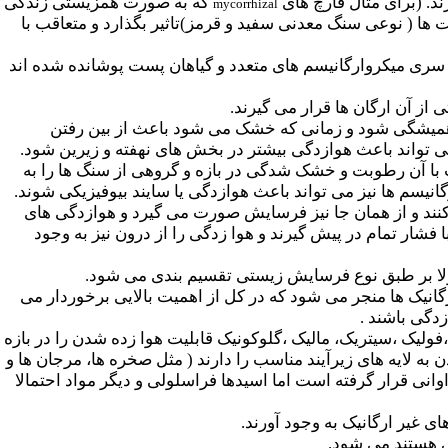
ند. (برای مثال قارچ های
که به صورت همزیستی زندگی
mycorrhizal
 فلدسپات ها ( نوعی سنگ معدنی سفید و قرمز)تاثیر بگذارد و متعاقب با
سری میکروارگانیسم های متعدد و گیاهان پست پوشانده شده اند
از آن ارگان ها قرار می گیرند.
 همیشگی شود و زمانی که خشک می شود باعث از بین رفتن
 تواند باعث هوازدگی بیشتر در بخش های نهفته و زیرین شود.
متعاقب با آن رطوبت و خشک شدگی در بازه و گروهی از سنگ ها را به
نیسم ها نیز می تواند باعث هوازدگی یا سایند بیوفیزیکی شوند.
کنند و از همان جا نیز فرسایش صورت می گیرد و هوازدگی های
فشار تمام در پیش گیرند و هوا زدگی را از درون نیز به وجود
مولا بر طبق نوع فرسایش زیستی تقسیم بندی می شود.
گانیک ها منجر می شود که در کل از اهمیت بالایی برخوردار می
دگی باشند .
،فولیک ،سیتریک، مالیک ،گلوکونیک قابلیت هوا زده شدن را در بازه
به لایه های زیرآیند مناسب را دارند ( مثل صخره ها، مرجان ها و
انی قرار گرفته است اما اسیدها فراسلولی و دیگر مواد احتمالا
ی غیر ارگانیک به وجود آورند.
 هستند می شود.