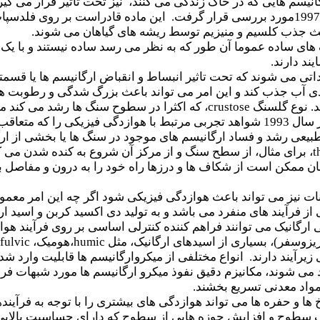
گانیسم هایی که در خاک زندگی می کنند، نیز تحت تاثیر قرار می گیر
همکاران در سال 1997مورد بررسی قرار گرفت. این ماده قادراست بر روی
عث جذب کلسیم و منیزیم توسط ریشه های گیاهان می شوند.
ای ساده عموما آن طور که به نظر می رسد ساده نیستند و با یک 
ند دارند.
 می شوند که تحت تاثیر انبساط و انقباض ارگانیسم ها یا قسمتی 
یادی آب جذب کند و این امر می تواند باعث بزرگ شدگی و رطوبت
. نوع گلسنگ
crustose
، که اکثرا در سطوح سنگ ها رشد می کند می
در سال 1993 شواهد تجربی مرتبط با هوازدگی فیزیکی را که 
طبیعی رشد و فساد ارگانیسم های موجود در سنگ ها یا بخشی از ارگا
t
، برای مثال، از سطح سنگ و از مرکز آن شروع به کنده شدن می 
ان ممکن است از شکاف ها و درزها راه خود را به درون و مفاصل با 
وانات نیز می تواند باعث هوازدگی فیزیکی شود اگر چه این امر مع
 فرآیند های منفرد می باشد و به تولید دی اکسید کربن و اسید ار
رگانیک می توانند فراهم کننده کنترلی اساسی بر روی فرآیند هواز
یزوسفر)، بسیاری از اسیدهای ارگانیک، مثل
humic
،هومیک،
fulvic
آیند دارند. انواع مختلفی از میکروارگانیسم ها قابلیت وارد شدن 
می شوند، مکانیزم دقیق نفوذ میکرو ارگانیسم ها مورد شبهات فراو
 مواد معدنی تسریع بخشند.
 و حفره ها می تواند هوازدگی های بیشتری را با توجه به فرآیندها
ف سطوح و افزایش حوزه هایی از سطوح که دارای حساسیت بالایی