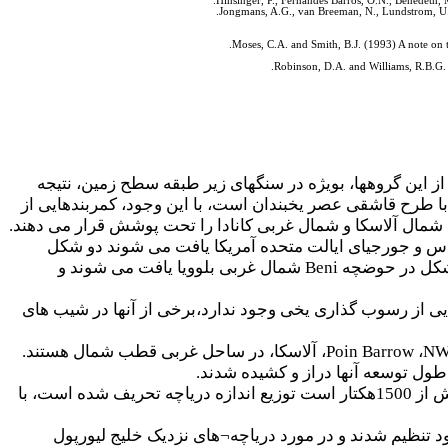
Hinsinger, P., Fernandes Barros, O.N., Benedeth, 
Jongmans, A.G., van Breeman, N., Lundstrom, U., 
Moses, C.A. and Smith, B.J. (1993) A note on 
Robinson, D.A. and Williams, R.B.G. 
از این گروهها، بویژه در سنگهای زیر طبقه سطح زمین، نتیجه
 طرح قاشقی عصر یخبندان است، با این وجود، کمربندهایی از
مال آلاسکا و شمال غربی کانادا را تحت پوشش قرار می دهند.
اس و جورجیای ایالت متحده آمریکا یافت می شوند دو شکل
شکل در حوضچه
Beni
شمال غربی بلوویا یافت می شوند و
ایی از رسوب گذاری یخی وجود ندارد،برخی از آنها در شیب های
N
،
Poin Barrow
، آلاسکا، در ساحل غربی قطب شمال هستند.
طول توسعه آنها دراز و کشیده شدند.
برد دریاچه از نظر اندازه بیش از بزرگی چندین برکه با محورهای دراز کمتر از 30متر و از بخش های آبی بیش از 1500هکتار است توزیع اندازه دریاچه تحریف شده است، با
¬
های نزدیک خلیج لیورپول