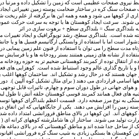
سط نیروی صفحات عظیمی است که زمین را تشکیل داده و مرتبا در 
صفحات سنگ کره در ساختار ضخامت پوسته زمین تغییراتی ایجاد م
اری از کوهها می شود و همه و همه این ها برگرفته از علم ریخت
ی شوند. سرعت ایجاد کوهستان ها با توجه به سرعت حرکت عمودی س
 بلنداگری سنگ = بلنداگری سطح + برهوت سازی در اثر
ده است. بلنداگری سطح، رشد توپوگرافیک و ایجاد تغییرات مثب
وار است اما با استفاده از وابستگی ارگانیسم فسیل ها و یا جان
وتاه مدت سطح را می توان با استفاده از فنون علم زمین پیمایی 
استفاده از نشانه های زمینی همتنند بستر رودخانه ها و یا فرسا
ه از انتقال توده از کمربند کوهستانی ضخیم تر به حوزه رودخانه 
و یا تاریخ گذاری عالم وجود استنباط شده است. کوهزایی های فع
ان هستند که در حال رشد و تشکیل اند. ساختمان کوهها اغلب بیشت
ا اسامی قراردادی می دهند ( برای مثال تشکیل کوه آلپین ). دور
 هوای جهانی در طول دوران سوم و چهارم، تاثیرات قابل توجهی 
ه های فعال همانند کمربند قوسی کوهستان حلقه آتش تا طول لبه 
تگی به نوع مرز صفحه دارد. قسمت اعظم بلنداگرای کوهها توسط ح
ه زمین را افزایش می دهند. یکی از جایگاههایی که این اتفاق د
 کوههای آند. این کوهها در بالای مناطق فرورانشی امتداد داده شد
 حرارت تولید می شوند. ساختار آن ها شاملرشته کوههای کرانه ای 
از ساحل جدا شده اند و مناطق کوهستانی که در بالای دماغه های ل
ن کوهستان ها بستگی زیادی به شیب سنگ کره فرورانشی اقیانو