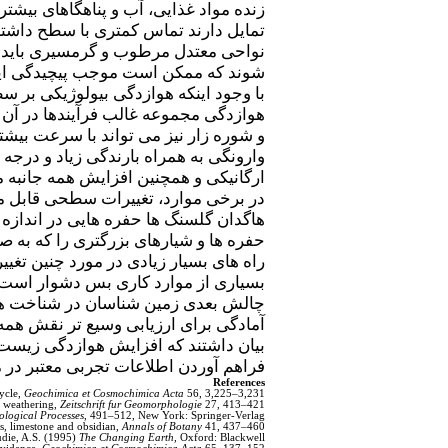
زنده مواد غذایی، آب و پناهگاهای بیشت
تمایل دارند تماس کمتری با سطح داشته 
نواحی معتدل مرطوب و گرمسیری باید ب
شوند که ممکن است موجب پیچیدگی این
با وجود اینکه هوازدگی بیولوژیکی بر 
هوازدگی مجموعه غالب فرآیندها در آن 
و شوره زار نیز می تواند با سرعت بیشت
وارونگی به همراه بارندگی زیاد و درجه
ارگانیکی و همچنین افزایش همه جانبه 
در برخی موارد، تغییرات سطحی قابل مش
حفره ها و شیارهای بزرگتری را که به ص
راه های بسیار زیادی در مورد چنین تغی
بسیاری از موارد کاری بس دشوار است.
چالش بعدی زمین شناسان در شناخت هوا
بیان داشتند که افزایش هوازدگی زیست
فراهم آوردن اطلاعات تجربی معتبر در مو
References
cycle,
Geochimica et Cosmochimica Acta
56, 3,225–3,231.
c weathering,
Zeitschrift fur Geomorphologie
27, 413–421.
ological Processes
, 491–512, New York: Springer-Verlag.
ss, limestone and obsidian,
Annals of Botany
41, 437–460.
die, A.S. (1995)
The Changing Earth
, Oxford: Blackwell.