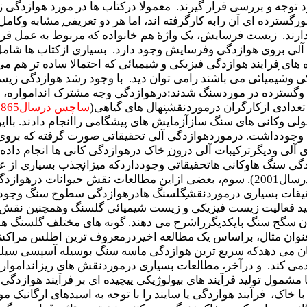
رد توجه و بررسی قرار گیرند. معمولا درکتاب ها در مورد هوازدگ
سترده ای آن رابه کارگرفته اند، اما هر دو تعریفی
مشابه وکامل 
دارند. زیست فرسایش، یک واژۀ هم خانواده که مربوط به عمل ف
آلی بروی هوازدگی وفرسایش وجود دارد. بسیاری ازکتاب ها شامل
ه های
فرایند هوازدگی فیزیکی و شیمیائی که احتمالا ساده تر هم می 
 وشیمیائی می باشند رامی توان دید. با وجود رشد هوازدگی زیستی
گسترده در موردسنگ شدند:درهوازدگی وجه مشترک اندامواره، اه
عدادی ازکارگران درموردنقش
نهال های گیاهی(
ساچس درسال1865
ی وکانی های سنگ سازآزمایش های پیشگامی راانجام دادند. بااین
جودداشت. درموردهوازدگی آلی تحقیقاتی صورت گرفته که بروی 
 آلی ودیگرترکیبات آلی درون
خاک درهوازدگی کانی ها انجام داده
ی سنگ هاوکانی هاتحقیقاتی وجودداردکه میزان
جذب بسیاری از عن
ودیگرمحققان درسال1998;هین سینگردرسال2001). سوم، بعضی ازاین مطالعات 
قیقات بسیاری درموردنقش
گلسنگ هادرهوازدگی سطوح سنگ وجوددا
تائید فعالیت زیست فیزیکی و زیست شیمیائی گلسنگ وهمچنین نق
ن سگح سنگ بایکدیگرراشرح می دهند. گونه های مختلف گلسنگ همراه
 عنوان مثال، براساس یک مطالعه اخیردرمعروف ترین اطلس مراک
 کند. و درآخر، مطالعات بسیاری درموردنقش های ریزاندامواره 
مشمول تولید فرآیند های بیولوژیکی پیچیده ای بر فرآیند هوازدگی 
خاک، فرآیند هوازدگی یا سایند را با توجه به اسیدهای ارگانیک م