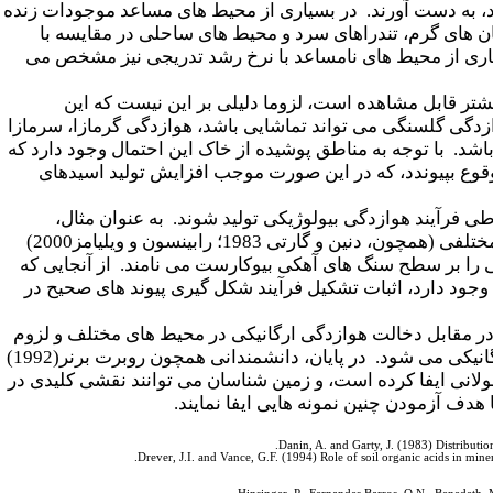
رند، به دست آورند. در بسیاری از محیط های مساعد موجودات زنده
ان های گرم، تندراهای سرد و محیط های ساحلی در مقایسه با
یاری از محیط های نامساعد با نرخ رشد تدریجی نیز مشخص می
تر قابل مشاهده است، لزوما دلیلی بر این نیست که این
زدگی گلسنگی می تواند تماشایی باشد، هوازدگی گرمازا، سرمازا
شد. با توجه به مناطق پوشیده از خاک این احتمال وجود دارد که
وقوع بپیوندد، که در این صورت موجب افزایش تولید اسیدهای
فرآیند هوازدگی بیولوژیکی تولید شوند. به عنوان مثال،
هاگدان گلسنگ ها حفره هایی در اندازه های بسیار کوچک در سطح صخره ها ایجاد می کنند، و کارشناسان مختلفی (همچون، دنین و گارتی 1983؛ رابینسون و ویلیامز2000)
یی را بر سطح سنگ های آهکی بیوکارست می نامند. از آنجایی که
 وجود دارد، اثبات تشکیل فرآیند شکل گیری پیوند های صحیح در
ر مقابل دخالت هوازدگی ارگانیکی در محیط های مختلف و لزوم
آمادگی برای ارزیابی وسیع تر نقش همه جانبه موجودات زنده و فرآورده های هوازدگی و رسوب گذاری ارگانیکی می شود. در پایان، دانشمندانی همچون روبرت برنر(1992)
نی ایفا کرده است، و زمین شناسان می توانند نقشی کلیدی در
 هدف آزمودن چنین نمونه هایی ایفا نمایند.
Danin, A. and Garty, J. (1983) Distributi
Drever, J.I. and Vance, G.F. (1994) Role of soil organic acids in mi