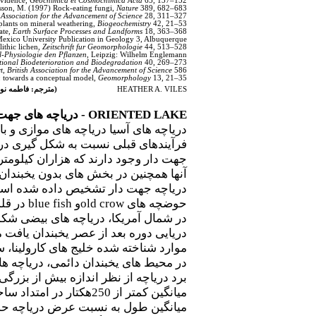
evidence,
Geochimica et Cosmochimica Acta
65, 137–152.
lsson, M. (1997) Rock-eating fungi,
Nature
389, 682–683.
Association for the Advancement of Science
28, 311–327.
 plants on mineral weathering,
Biogeochemistry
42, 21–53.
ate,
Earth Surface Processes and Landforms
18, 363–368.
exico University Publication in Geology 3, Albuquerque.
ithic lichen,
Zeitschrift fur Geomorphologie
44, 513–528.
-Physiologie den Pflanzen
, Leipzig: Wilhelm Englemann.
tional Biodeterioration and Biodegradation
40, 269–273.
t, British Association for the Advancement of Science
586.
g: towards a conceptual model,
Geomorphology
13, 21–35.
HEATHER A. VILES
(مترجم: فاطمه ن
ORIENTED LAKE
- دریاچه های جهت 
دریاچه های آسیا دریاچه های موازی و با
فرآیندهای قبلی نسبت به شکل گیری در
جهت دار وجود دارند که هزاران کیلومت
آنها همچنین در بخش های بدون یخبندان
دریاچه جهت دار تشخیص داده شده ا
حوضچه های
old crow
و
blue fish
در قلم
در شمال آمریکا، دریاچه های بیضی شکل 
دریایی دوره بعد از عصر یخبندان یافت 
موارد شناخته شده خلیج های کارولینا
در محیط های یخبندان دائمی، دریاچه ها
میانگین کمتر از 250هکتار در امتداد ساحل غربی قطب شمال.
میانگین طول به نسبت عرض دریاچه حدود 1:7است. محورهای اصلی دریاچه با بادهای رایج به صورت عمود تنظیم شدند و در 