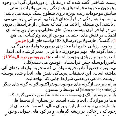
ی زیست شناختی گفته شده که درمقابل آن دورۀهوازدگی آلی وجود
همچون مجموعه فرایندهای هوازدگی زیستی واثرات زیستی
رسایش
موجودات زنده بویژه بروی سطوح سنگ برهنه می باشد،
 سه نوع هوازدگی در فرآیندهای فیزیکی، شیمیائی و زیستی می
باشند، این مسئله را تائید می کند که بسیاری از فرآیندهای درون
 در اواخر قرن بیستم، روش های تحلیلی و بسیار ریزبینانه ای
میّت در نقش های احتمالی موجودات
زنده وترکیبات آلی هیچ
)، گلسنگ ها(سولاس درسال1880)واسیدهای آلی
(جولین
 وجود، ارزیابی جامع اما محدودی درموردعوامل
طبیعی کلّی،
تعدادگونه های مهم موجود
زنده یااثرآلی متمرکزشده اند. ابتدا،
 اندتوجه بسیارزیادی وجودداشته است
(دروروونس درسال1994)
.
اصررابوسیله چنین فرآیندهایی توضیح می دهند(کلی
نقش حیوانات درهوازدگی، بویژه حضورآنهادرتجزیه موادآلی که منجربه تولیداسیدهای آلی
شته است. این تحقیقات پیچیدگی نقش های انجام شده بوسیله
ش زیست دفاعی دربعضی شرایط جایی که آنهافعالیت
 بابرخی ازگونه های موجود بیودتراکتیوبالاو نه گونه های دیگر
ش(
)که توسط رابینسون
Moroccan High Atlas
) صورت می گیرد، که
Aspicilacaesiocinereaagg
ها در هوازدگی انجام شده است. در بسیاری از محیط ها،
یا سایند می شوند، بنابراین و برای مثال، قسمت عمده ای از
وجود که در خاک، در ریشه گیاهان، و در کود های حیوانی وجود