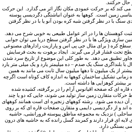
حال حرکتند.
ی کند که بر حرکت عمودی مکان نگار اثر می گذارد. این حرکت
 شناسی زمین است. کوهها به عنوان انباشتگی دگردیسی پوسته
نگ با در نظر گرفتن شبه کره بودن آنو یا با در نظر گرفتن
ت کوهستان ها را در اثر عوامل طبیعی به خوبی شرح می دهد.
شین سازی ویژگی ها با در نظر گرفتن سطح دریا می توان جوابی
در سطح کره ( برای مثال جی پی اس و پارازیت رادارهای مصنوعی
یش سطح تحت فشار قرار می گیرند. ایجاد برهوت به بحث فرسایش
مجاور تطبیق می دهد. به طور کلی این موضوع از تاریخ سرد شدن
ال با بلنداگری سنگ یک صدم
–
ده میلیمتر یارد و یک میلی متر یارد
ر از یک میلیون تا دهها میلیون سال ثابت می مانند به همین
ه زمانی تشکیل ساختمان کوهها به اندازه کاف کوتاه است اگرچه
بر بیشتر کوهزایی ها داشته است.
قاره ای که صفحه اقیانوس آرام را در برگرفته، کشیده شده
رکات متقارن زمین ساز تولید می شوند، جایی که دو یا چند
ر آن دیده می شود. رشته کوههای زنجیره ای است همانند کوههای
ه اند و از دگردیسی دایمی و متقارن صفحات قاره ای که بر روی
( ساحلی ) نزدیک به مجموعه مناطق پیوسته فرورانشی، حاشیه
ایه ای قرار دارند و کمربند گسل رانده که به حاشیه های درون
سی بستگی دارد.