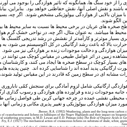
ری را از خود سنگ ها، همانگونه که تاثیر هوازدگی را بوجود می آو
باشند و نقش اصلی آنها، نقش حفاظتی خواهد بود. بنابراین، بیاب
ا میزان بالایی از هوازدگی بیولوژیکی مشخص شوند. اگر چه، بس
 الگو شوند.
سطح صخره های عریان در برخی محیط ها نسبت به سایر محیط ها بیش
محیط ها میباشد. به عنوان مثال، اگر چه، در نواحی خشک گرم هوا
ری بسیار موثرتر و کارآمدتر از نقشش در رشد تدریجی گلسنگ ها با
 حرارت بالا که باعث رشد ارگانیکی در کل اکوسیستم می شود، به 
میزان هوازدگی و دخالت موجودات زنده بر هوازدگی نیز می شود.
اهده زمین در اثر عوامل طبیعی در مقیاس کوچک می توانند در طی 
ورت ارگانیکی پدید آمده اند را شناسایی کرده اند. چنین پدیده ها
یرات مشابه ای در سطح زمین که قادرند در این مقیاس تولید شوند،
زدگی ارگانیکی شامل لزوم آمادگی برای سنجش کمّی ناباروری د
 محیطی نقشی عمده در چرخه جهانی کربن طی فواصل زمانی طولا
رد میزان هوازدگی بیولوژیکی و تغییر پذیری مکانی و زمانی آنها با
Berner, R.A. (1992) Weathering, plants and the long-term carbon 
on of cyanobacteria and lichens on hillslopes of the Negev Highlands and their impact on biogeni
neral weathering processes, in M.D. Lewan and E.D. Pittman (eds)
The Role of Organic Acids in Ge
Fry, E.J. (1927) The mechanical action of crustaceous lichens on substrata of shale, schist, gnei
Gou