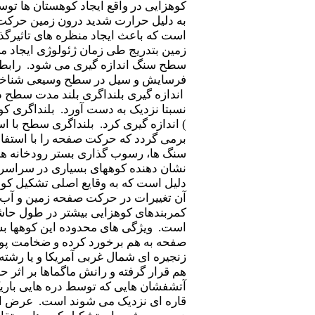
کوهزایی در واقع ایجاد کوهستان ها تو
به دلیل حرارت شدید درون زمین حرکت 
است که باعث ایجاد منظره های تاثیرگذ
زمین بتدریج طی زمان ژئولوژی ایجاد م
سطح سنگ اندازه گیری می شود. رابطه
فرسایش و سیل در سطح وسیعی شناخته ش
اندازه گیری بلنداگری بلند مدت سطح دش
نسبتا نزدیک به دست آورد. بلنداگری ک
) اندازه گیری کرد. بلنداگری سطح با 
برمی گردد که حرکت صفحه را با استفاد
سنگ ها، رسوب گذاری بستر رودخانه ها 
نشان دهنده کوههای بسیاری در سراسر جه
دلیل است که به وقایع اصلی تشکیل کوهه
آن تغییرات در حرکت صفحه زمین و آب و
کمربندهای کوهزایی بیشتر در طول حاشی
است. ویژگی های محدوده این کوهها بس
صفحه به هم برخورد کرده و ضخامت پوست
زنجیره ای شمال غربی آمریکا و یا رشته
هم قرار گرفته و رانش ماگماها بر اثر
آتشفشان هایی که توسط دره هایی باریک 
قاره ای نزدیک می شوند است. عرض ای