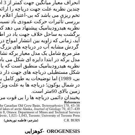
انحراف معیار میانگین جهت کمتر از 3 است.
چندین نظریه علت جهت دریاچه را ارائه 
تخم ریزی می باشد که بی-اعتبار اعلام
بررسی تأثیرات حرکت عمودی باد نسبت 
نظریه هیدرودینامیک پیشنهاد می دهد که
آید، زمانی که زاویه بین انتشار امواج در آب
متر مربع شامل یک مدل معیار برکه نشان
مدل برکه در ابتدا دایره ای شکل می ب
نظریه هیدرودینامیک منطبق است که با استفاده
شکل مستطیلی دریاچه های جهت دار د
بی، 1989) اما توضیحات به طور کامل بررسی نشده است.
زمین بالای 60متر است.
یخبندان دائمی دریاچه ها را بی قوت می
References
f the Canadian Old Crow Basin,
Tectonophysics
170, 43–56.
 lakes of arctic Alaska,
Journal of Geology
70, 417–439.
r 8, Ottawa: Department of Mines and Technical Surveys.
rctic
, 1,021–1,043, Toronto: University of Toronto Press.
C.R. BURN
(مترجم: فاطمه نوربخش)
OROGENESIS
-
کوهزایی