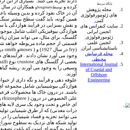
دارند تجربه می کنند. بسیاری از این ار
پایگاه مرتبط
کرده و
توسط
Jongmans
و
مجله پژوهش
آن در خاک نفوذ کرده و بدین وسیله با
های ژئومورفولوژی
همین گونه، باید گفت سطح بیشتر سنگ ه
کمی
و نقش بسزایی در فرآیند هوازدگی یا سای
سایت
کنفرانس های
هوازدگی بیوفیزیکی اغلب شامل موجوداتی
انجمن ایرانی
ژئومورفولوژی
گلسنگ، برای مثال، می تواند میزان ز
انجمن علمی
قسمتی از حجم ماده مربوطه خواهد شد
باستانشناسی ایران
(
fry
در سال 1927) و (
moses
و
smith
مجله فرسایش
وجود می آورد نشان دادند . فرآیندهای 
محیطی
بعضی از گلسنگ های
crustose
نوع
halli
International Journal
وسیعی را به وجود می آورند. ریشه گیاه
of Coastal and
آورند.
Offshore
علوفه دهی و فرآیند و نگه داری از حی
Engineering
هوازدگی بیوشیمیایی شامل مجموعه ای از
باشند. در درون خاک ها محصولات فرعی ا
علی الخصوص در درون (
rhizosphere
ر
ای خاص و تحت وجود یک سری لایه های زیر
ذرات معدنی) که از طرق شیمیایی تولید 
می توانند تجزیه و فساد شیمیایی را در
تولید شبکه های نزدیک به سطوح سوراخ ها
فرآیند به گونه ای است که باعث تضعی