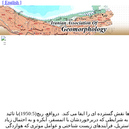
[ English ]
موجودات زنده وترکیبات آلی در هردو فرآیند تقویتی وکندکننده سنگ و هوازدگی کانی در بسیاری از محیط ها نقش گسترده ای را ایفا می کند. درواقع، ریچ(1950:5)با تائید
شرایطی که دربرخوردشان با اتمسفر، آب­کره و به احتمال زیاد
راستریل، فرآیندهای زیست شناختی و عوامل موثری که هوازدگی