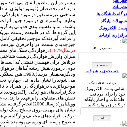
جغرافیا
بیشتر در این مناطق اتفاق می افتد مو
نشریات
دارد که متخصصان ژئومورفولوژی به طورگ
درگاه دانشگاه ها
شناختی غیرمستقیم در مورد هوازدگی 
وطیف وگستره ای در مورد چنین اثرات 
تسهیلات پایگاه
باشند، اما با تقسیم بندی قدیمی به گرو
پست الکترونیک
این گروه ها، که در طبیعت زیست فیزیکی
برقراری ارتباط
رافراهم آوردندکه موجب
تحقیقی کامل و
چیزجدیدی نیست. دراواخرقرن نوزدهم ت
جستجو در پایگاه
درسال1879)
درهوازدگی سنگ های معمول
میزان وارزش
هوازدگی زیست شناختی و
درتلاش برای فهمیدن نقشی که اسیدهای
دوم، درموردنقش ریشه گیاهان درهوازدگ
جستجوی پیشرفته
می شوند را نشان داده اند. چهارم، تح
دریافت اطلاعات پایگاه
موجودات
زنده درهوازدگی را همراه با 
نشانی پست الکترونیک
دیگرفرآیندهای هوازدگی راکندوپیوندداد
خود را برای دریافت
نقش های متفاوتی رابرعهده دارند. به
اطلاعات و اخبار پایگاه،
وویلیامز(درسال2000)انجام گرفت، نشان می دهدکه سریع ترین هوازدگی ماسه سنگ بوسیله آسپسی سیلیاسیسیوسینرا اگ (
در کادر زیر وارد کنید.
نشان های مهمی بروی سطح سنگ تولیدمی
ترکیب فرآیندهای مختلف و ارگانیسم ها 
سطوح پوسته ای و زمینی پوشیده شده با 