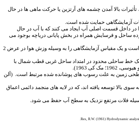
تأثیرات بالا آمدن چشمه های آرتزین یا حرکت ماهی ها در حال
بیات آزمایشگاهی حمایت شده است.
ا در داخل قسمت اصلی آب ایجاد می کنند که با آب در حال
ش پایانی دریاچه است( رکس 1961). بیشترین توده بادآورده ساحل و فرسایش همراه در بخش پایانی دریاچه بوجود می
گردش مشابه آب در دریاچه های بزرگ دشت های ساحلی آلاسکا ( کارسون و هیوسی1962) ارزیابی شده است و یک مقیاس آزمایشگاهی را به وسیله وزش هوا در عرض 2
از یک خط ساحلی محدود در امتداد ساحل غربی قطب شمال با
 کی 1963).
سطحی زمین به علت رسوب های پوشانده شده مرتبط است. (آلن
 علت ویژگی های ترموکارست می باشد که در رسوب ها با 150متر ضخامت به سوی بالا توسعه یافته اند، که در لایه های منجمد دائمی اعماق
به وسیله فلات مرتفع نزدیک به سطح آب حفظ می شود.
Rex, R.W. (1961) Hydrodynamic analysis 