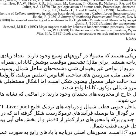
M.F., Noack, Y. and Callot, G. (2001) Plant-induced weathering of a basaltic rock: experimental 
van Hees, P.A.W., Finlay, R.D., Srinivasan, M., Unestam, T., Giesler, R., Melkerud, P.A. and O
Julien, A.A. (1879) The geologic action of humus acids,
Proceedings, American 
Kelly, E.F., Chadwick, O. and Hilinski, T.E. (1998) The effects of
the role of
Collema auriforma
in solution basin development on a Carboniferous limestone substr
Reiche, P. (1950)
A Survey of Weathering Processes and Products
, New M
(2000) Accelerated weathering of a sandstone in the High Atlas Mountains of Morocco by an epil
Sachs, J. (1865)
Handuch der experimental
Seaward, M.R.D. (1997) Major impacts made by lichens in biodeterioration processes,
Interna
Sollas, W.J. (1880) On the action of a lichen on a limestone,
Repor
Viles, H.A. (1995) Ecological perspectives on rock surface weatherin
وربخش)
دار
ریکی هستند که معمولا در گروههای وسیع وجود دارند. تعداد زیادی 
یاچه هستند. برای مثال؛ تشخیص موقعیت پوشش کانادایی همراه با
ر مربع از نواحی غیر یخبندان شنی دشت
¬
های ساحل شمال روسیه، ش
 دائمی مثل، سرزمین های ساحلی اقیانوس اطلس مریلند، کارولین
ست: حالت خیلی معمول بیضوی شکل است، اما اشکال مستطیلی 
رو شمالی یوکون، کانادا واقع شدند.
خارج از محدوده های یخبندان وجود دارند؛ در اماکنی که نشانه ه
می شوند.
، ساحل جنوبی قطب شمال و دریاچه های نزدیک خلیج
Liver pool
،
WT
 در گودال ها بوسیله فرآیندهای ترموکارست شکل گرفته اند که در 
مورد دریاچه