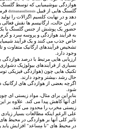
هوازدگی بیوشیمیایی که توسط گلسنگ صو
گلسنگ هایی از قبیل
فرمی
dirinanassiliensis
دهد و در نهایت کلسیم اگزالات را تولید 
در این حالت، ارگانیسم ها نقش فعالی را
حضور یک پوشش از جنس گلسنگ یا یک نوا
به فرآیند هوازدگی و پروسه سرد و گرم
خاص جذب می کنند و یک فرآیند شیمیایی 
تشخیص فرآیندهای ارگانیک متفاوت و تاث
وجود دارد.
ارزیابی هایی مرتبط با درصد هوازدگی 
بسیاری از فرآیندهای بیولوژیک دشواری ه
تکنیک هایی چون (هوازدگی فیزیکی توسط
حال رشد ،بیشتر وجود دارند.
اگرچه بعضی از هوازدگی های ارگانیک در
شود.
بنابراین برای مثال، مواد زیستی ای چ
ای آنها کاهش پیدا می کند. علاوه بر ای
زیستی مخرب را محدود می کنند.
علی الرغم اینکه مطالعات بسیار زیادی 
در محیط های "نا مساعد" افزایش یابد