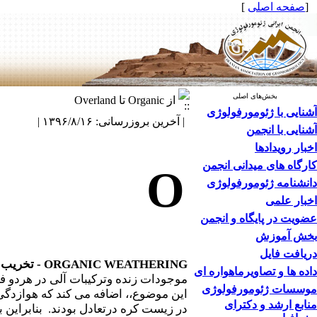
[
صفحه اصلی
]
بخش‌های اصلی
از Organic تا Overland
آشنایی با ژئومورفولوژی
| آخرین بروزرسانی: ۱۳۹۶/۸/۱۶ |
آشنایی با انجمن
اخبار رویدادها
کارگاه های میدانی انجمن
O
دانشنامه ژئومورفولوژی
اخبار علمی
عضویت در پایگاه و انجمن
بخش آموزش
دریافت فایل
ORGANIC WEATHERING
-
تخریب 
داده ها و تصاویرماهواره ای
موسسات ژئومورفولوژی
این موضوع،، اضافه می کند که هوازدگ
منابع ارشد و دکترای
در زیست کره درتعادل بودند. بنابراین