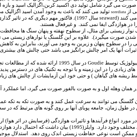
رت می گیرد شامل تولید دی اکسید کربن،اگزالیک اسید و بازه ا
 از
تولید می کنند که باعث به وجود آمدن اسید اگزالیک
sorediata
می کنند (
seaward
سال 1997). فاکتور مهم دیگری که در تاث
 در هوازدگی ایفا نمی کنند. و غیرفعال هستند.
ر زیستی برای مثال، از سطوح نهفته و پنهان سنگ ها محافظت می 
 شدن صورت میگیرد). علاوه بر این گلسنگ یا نوارهای زیستی می تو
را در سطوح پنهان و زیرین به وجود می آورند، بنابراین به کاهش 
یرات آنها یک امر چالش برانگیز می باشد حتی چالش های بیشتری ب
بیولوژیک توسط
Goudie
در سال 1995 ارائه شده که از مطالعات تجربی و عملی مناسبی بهره مند شده اند .
ای زیادی را در این زمینه و با توجه به تکنیک های در دسترس پدید آ
 ریشه های گیاهان ) و حتی خود این آزمایشات از چالش های زیا
 همان وهله اول و به صورت بالفور صورت می گیرد، اما عملکرد آن 
ون گلسنگ می توانند به سرعت عمل کنند و به صورت تکه به تکه 
ن در طول زمان، جامعه پویای آنها بر روی گونه های مرتبط که در سط
در مورد انواع فرآیندها و تاثیرات هوازدگی (فرسایش در اثر هوا) 
تاثیر کلی آنها بر هوازدگی در محیط های مختلف وجود دارد
 و ممکن است نوعی حفاظت زیستی اندک روی دهد. استدلال موجود