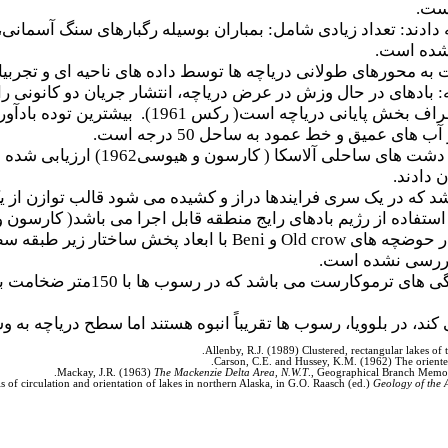
دادند: تعداد زیادی شامل: بمباران بوسیله رگبارهای سنگ آسمانی، 
 شده است.
به محورهای طولانی دریاچه ها توسط داده های ناحیه ای و تجر
: بادهای در حال وزش در عرض دریاچه، انتشار جریان دو کانونی ر
برگشت به ساحل خلاف جهت باد در اطراف بخ
 های عمیق و خط عمود به ساحل 50 درجه است.
 دادند.
اشد که در یک سری فرایندها دراز و کشیده می شود قالب توازن 
 از رژیم بادهای رایج منطقه قابل اجرا می باشد( کارسون و هیوسی، 1962؛ مک
ر حوضچه های
Old crow
و
Beni
با ابعاد پخش ساختار زیر طبقه 
در شمال یوکون؛ دریاچه ها به
 کند، در بلوویا، رسوب ها تقریباً انبوه هستند اما سطح دریاچه 
Allenby, R.J. (1989) Clustered, rectangular lakes o
Carson, C.E. and Hussey, K.M. (1962) The oriented
Mackay, J.R. (1963)
The Mackenzie Delta Area, N.W.T
., Geographical Branch Memoi
of circulation and orientation of lakes in northern Alaska, in G.O. Raasch (ed.)
Geology of the A