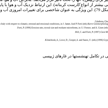
بیشتر از انواع
کارست
کربناته). این ارتباط نزدیک آب و هوا با 
قرار می­گیرد.
Calaforra, Ch
 Italy with respect to climatic, textural and erosional conditions, in J. James. And P. Forti (eds)
Karst Geomorpholog
Forti, P. (1996) Erosion rate, crystal size and exokarst microforms, in J.J. Fornos. and A. Gines (ed
Hill, C. and Forti, P. (1997)
Cave Mi
Klimchouk, A., Lowe, D., Cooper, A. and Sauro, U. (eds) (1996) Gyp