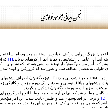
ختمان بزرگ زیرآبی در کف اقیانوس استفاده می­شود، اما ساختم
اند. این عامل در تشخیص و تمایز آنها از کوه­های دریایی
[1]
که آت
ر می­شد که رأس مسطح
گایوت­ها
، از نوع فرسایشی هستند، که نشانه­ای از ک
ی هاوایی به تفصیل مطالعه شد، و تصور شد که فرورفتن و کوتاه شدن قل
 که توزیع
گایوت­ها
اطراف پشته­های می
ا
در پشته­های میان­اقیانوسی و به دنبال یک دوره جزیره ولکانیکی زیر
کنند، به زیر آب فرورفته و
گایوت­ها
تشکیل می­گردند.
هنگامی مطرح شد که آنها در ارتباط و مخلوط با آتول­ها در گروه­ها
ی
[2]
(و برخی در اقیانوس­های هند و اطلس) یافت شدند. این امر مشخ
می­باشد که شامل مورفولوژی کف اقیانوس در این مناطق (مخصوصاً حضور
اند
.