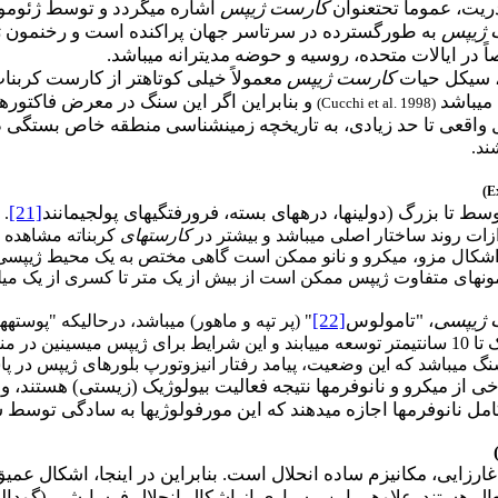
یت، عموماً تحت­عنوان
کارست ژیپس
اشاره می­گردد و توسط ژئومور
 ژیپس
در ایالات متحده، روسیه و حوضه مدیترانه می­باشد.
، سیکل حیات
کارست ژیپس
معمولاً خیلی کوتاه­تر از کارست کربن
و بنابراین اگر این سنگ در معرض فاکتور
(Cucchi et al. 1998)
ل واقعی تا حد زیادی، به تاریخچه زمین­شناسی منطقه خاص بستگی دا
ند.
(E
سط تا بزرگ (دولین­ها، دره­های بسته، فرورفتگی­های پولجی­مانند
[21]
. 
زات روند ساختار اصلی می­باشد و بیشتر در
کارست­های
کربناته مشاهده م
ه، اشکال مزو، میکرو و نانو ممکن است گاهی مختص به یک محیط ژیپسی با
ن­های متفاوت ژیپس ممکن است از بیش از یک متر تا کسری از یک میلی­متر
 ژیپسی
، "تامولوس
[22]
" (پر تپه و ماهور) می­باشد، درحالیکه "پوسته­
تشکیلات ژیپسی، با مشخصه اندازه بلور یک تا 10 سانتی­متر توسعه می­یابند و این شرایط
ی­باشد که این وضعیت، پیامد رفتار انیزوتورپ بلورهای ژیپس در پاس
 برخی از میکرو و نانوفرم­ها نتیجه فعالیت بیولوژیک (زیستی) هستند
 تکامل نانوفرم­ها اجازه می­دهند که این مورفولوژی­ها به سادگی توسط
 غارزایی، مکانیزم ساده انحلال است. بنابراین در اینجا، اشکال عمیق
ل هستند. علاوه­بر این، بسیاری از اشکال انحلال فرسایشی (گودال­ها، د