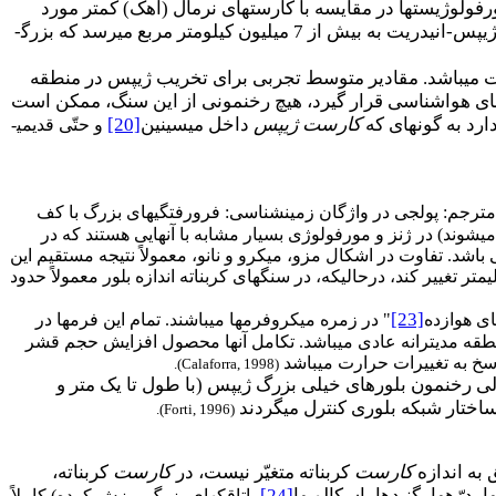
فولوژیست­ها در مقایسه با کارست­های نرمال (آهک) کمتر مورد
به طورگسترده در سرتاسر جهان پراکنده است و رخنمون ژیپس-انیدریت به بیش از 7 میلیون کیلومتر مربع می­رسد که بزرگ­
ات می­باشد. مقادیر متوسط تجربی برای تخریب ژیپس در منطقه
های هواشناسی قرار گیرد، هیچ رخنمونی از این سنگ، ممکن است
رد به گونه­ای که
کارست ژیپس
داخل میسی­نین
[20]
و حتّی قدیمی­
مترجم: پولجی در واژگان زمین­شناسی: فرورفتگی­های بزرگ با کف
ی­شوند) در ژنز و مورفولوژی بسیار مشابه با آنهایی هستند که در
شد. تفاوت در اشکال مزو، میکرو و نانو، معمولاً نتیجه مستقیم این
 تغییر کند، درحالیکه، در سنگ­های کربناته اندازه بلور معمولاً حدود
[23]
های هوازده
" در زمر­ه میکروفرم­ها می­باشند. تمام این فرم­ها در
 برای ژیپس میسی­نین در منطقه مدیترانه عادی می­باشد. تکامل آنها محصول افزایش حجم قشر
خ به تغییرات حرارت می­باشد
.
(Calaforra, 1998)
، ولی رخنمون بلورهای خیلی بزرگ ژیپس (با طول تا یک متر و
 ساختار شبکه بلوری کنترل می­گردند
.
(Forti, 1996)
 به اندازه
کارست
کربناته متغیّر نیست، در
کارست
کربناته،
رّه­ها، گنبدها، اسکالوپ­ها
[24]
، اتاقک­های بزرگ ریزش کرده) کاملاً