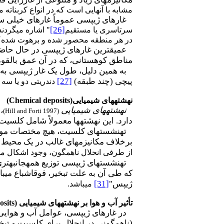
مشابه با آنهایی است که در انواع کربناته 
غارهای ژیپسی عموماً غارهای خیلی ساد
[26]
سرتاسری یا مستقیم
" اشاره می­گردن
در هر منطقه محصور شده و برهوت شده
عمیق­ترین غارهای ژیپسی در حال حاضر به ندرت بیش از 200 متر 
مناطق کوهستانی، که در آن عمق بالقوه 
پیچی (چند طبقه)
[27]
دندریتی دو یا سه 
نهشته­های شیمیایی
(Chemical deposits)
نهشته­های شیمیایی
،
(Hill and Forti 1997)
دارد. این نهشته­ها معمولاً شامل کلسیت
ته­نشست­های کلسیت، هیچ مختصات مورفول
برخلاف مکانیزم­های غالب در یک محیط 
از طرفی انحلال ناهمگون، وجود اشکال منحص
ته­نشست­های ژیپسی توزیع همه­جانبه­تری
که طی آن به علت تبخیر، فوق­اشباع می­ب
ژیپس"
[31]
می­باشد.
تأثیر آب و هوا بر نهشته­های شیمیایی
osits)
در غارهای ژیپسی، عوامل آب و هوایی، 
(ناهمگونی در انحلال برای کلسیت و تبخی