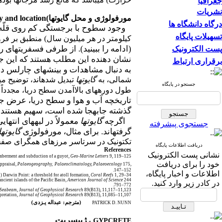
جغرافیا
نشریات
مورفولوژی و محل گایوت­ها
(
 and location
درگاه دانشگاه ها
وجود سطوح با برجستگی کم روی قلّه
تسهیلات پایگاه
کیلومتر در هر میلیون سال) منطبق بر ف
(ادامه را ببینید). از طرفی فسفریت­های 
پست الکترونیک
نشان دهنده این مطلب هستند که این جز
برقراری ارتباط
به دنبال مشاهدات و بینش­های چارلس د
شمالی، به
گایوت­ها
تبدیل شده­اند، توضیح می
جستجو در پایگاه
طول دوره­های بالاآمدن سطح دریا، مجدداً 
گذشته جابه­جا شده است، سهیم هستند
اگرچه
گایوت­ها
معمولاً در لبه­های انتها
جستجوی پیشرفته
گرفته­اند. برای مثال، مورفولوژی
گایوت­ه
تکتونیک در سرتاسر مرزهای همگرای صفحه 
دریافت اطلاعات پایگاه
References
نشانی پست الکترونیک
emberment and subduction of a guyot,
Geo-Marine Letters
9, 119–125.
خود را برای دریافت
appraisal,
Palaeogeography,
Palaeoclimatology, Palaeoecology
175,
147–152.
اطلاعات و اخبار پایگاه،
) Darwin Point: a threshold for atoll formation,
Coral Reefs
1, 29–34.
cient islands of the Pacific Basin,
American Journal of Science
244,
در کادر زیر وارد کنید.
772–791.
Seabeam, Journal of Geophysical Research
89(B13), 11,117–11,123.
pretation,
Journal of Geophysical Research
89(B13), 11,085–11,107.
(مترجم: عبداله یـزدی)
PATRICK D. NUNN
ژیپسریت
-
GYPCRETE