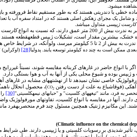
مشاهده می­شود.
ه خطی یا دندریتی هستند که به طور مستقیم نقاط فرورفته و با
د و شامل یک مجرای زهکش اصلی هستند که در امتداد سفره آب با تعداد
کارست ژیپسی
متداول می­باشد.
عمق دارند، که نسبت به انواع
کارست
ک
خشک، بیشترین مقدار است، تشکیلات ژیپس قطعه­قطعه هستند و مانن
به همین دلیل، طول یک غار ژیپسی به ندرت به بیش از 2 تا 5 کیلومتر م
[28]
بعدی ممکن است به چند ده کیلومتر توسعه یابند. پدولیا
(اوکراین) 
 اگر با انواع حاضر در غارهای کربناته مقایسه شوند، نسبتاً غیررای
 و ژیپس بوده و شیوع محلی یکی از آنها به آب و هوا بستگی دارد.
وژیک خاصی نشان نمی­دهد تا از نهشته­های مشابه در غارهای آهکی 
آهکی (فوق­اشباع به علت از دست رفتن
)، محصول انحلال ناهم
CO
2
[30]
ر به فرد، مانند "تیغه­های کلسیت" و "حباب­های نیمه­کلسیتی"
را 
 دارند. آنها در مقایسه با انواع کلسیت، تفاوت­های مورفولوژیک وا
اشند. این مکانیزم ژنتیک همچنین مسئول چند فرم منحصربه­فرد مانند
(Climatic influence on the chemical dep
تأثیر شدیدی بر رسویات کلسیتی و یا ژیپسی دارند. طی شرایط مت
ر برای ژیپس)، آنها را تحت
تأثیر قرار می
دهد: بنابراین آب و هوا م