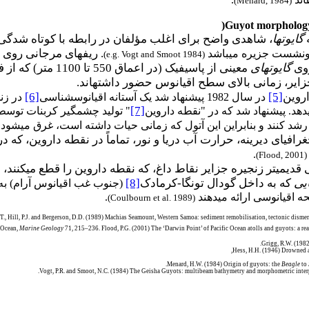
)
Menard, 1984
(
)
Guyot morphology
گایوت­ها
، شاهدی واضح برای اغلب مؤلفان در رابطه با کوتاه شدگی
. ریف­های مرجانی روی
رونشست جزیره می­باشد
(e.g. Vogt and Smoot 1984)
روی
گایوت­های
معینی از پاسیفیک (در اعماق 550 تا 1100 متر) که از فسفریت­های پرندگان دریایی مشتق شده­اند
ایر، زمانی بالای سطح اقیانوس حضور داشته­اند.
اروین
[5]
[6]
در سال 1982 پیشنهاد شد یک آستانه اقیانوس­شناسی
[7]
­دهد. پیشنهاد شد که در "نقطه داروین
" تولید چشمگیر کربنات توسط مر
رشد کنند و بنابراین این آتول که زمانی حیات داشته است، غرق می­شود
.
)
Flood, 2001
(
یی قدیمی­تر زنجیره جزایر نقاط داغ، که نقطه داروین را قطع می­کنند، 
ایی
که به داخل گودال تونگا-کرمادک
[8]
(جنوب غب اقیانوس آرام) به پ
اقیانوسی ارائه می­دهند
.
)
Coulbourn et al. 1989
(
., Hill, P.J. and Bergerson, D.D. (1989) Machias Seamount, Western Samoa: sediment remobilisation, tectonic dism
c Ocean,
Marine Geology
71, 215–236. Flood, P.G. (2001) The ‘Darwin Point’ of Pacific Ocean atolls and guyots: a re
Grigg, R.W. (1982
Hess, H.H. (1946) Drowned an
Menard, H.W. (1984) Origin of guyots: the
Beagle
to
Vogt, P.R. and Smoot, N.C. (1984) The Geisha Guyots: multibeam bathymetry and morphometric inter