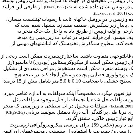
ی از ژیپس در محیط­های در جهت باد شوند. پراکندگی ژیپس توسط
مانی در تونس نشان داده شده است
از طرفی این فرآیند
).
Drake, 1997
(
ست
).
Eckardt et al. 2001
(
ه و ژیپس را در پروفیل خاک­های ثابت یا رسوبات ته­نشست می­سازد.
حی پایدارِ زیر سنگفرش، ضمیمه می­سازد. پیشنهاد شده است که
رجی و اولیه ژیپس از طریق باد به داخل یک خاک منجر به
 می­شود. این فرآیند عموماً در غیاب آب زیرزمینی رخ می­دهد.
ت کند. سطوح سنگ­فرش تخته­سنگ که انباشته­های مهمی از
بل­توجهی متفاوت باشند. ساختار
ژیپسریت
ممکن است رنجی از
بلورهای ژیپس ممکن است از میکروکریستالین (پودری) تا ماسیو (رز
د. یک پوسته منفرد ممکن است دستخوش مراحل متعددی از تشکیل
ک مورفولوژی فضایی پیچیده و متغیّر ایجاد کند. در نتیجه هیچ
ضخامت 0.10 تا 5.0 متر شامل بیش از 15 درصد
نیز تعیین می­گردد. مخصوصاً اینکه سولفات به اندازه عناصر مورد
تأمین سولفات حل شده یا تجمعات از قبل موجود سولفات مثل
سولفات محلول در آب سطحی یا زیرزمینی که منجر
.
)
Eckardt, 200
دریا طی پراکندگی آب دریا، دی­متیل سولفید دریایی
)
CH
SCH
(
3
3
نابع غبار ژیپس خاکی، مشتق گردد.
). برای بررسی میکروپتروگرافی
ژیپسریت
ن ژیپس و
ژیپسریت
با استفاده از سن­سنجی مجموعه­های اورانیم­