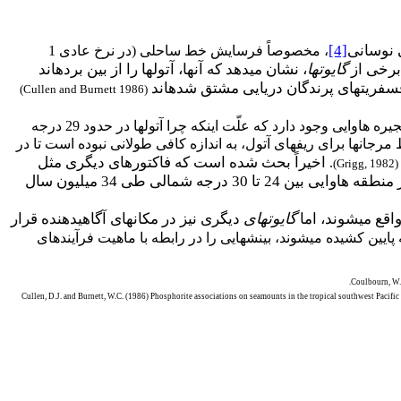
 نوسانی
[4]
، مخصوصاً فرسایش خط ساحلی (در نرخ عادی 1
 برخی از
گایوت­ها
، نشان می­دهد که آنها، آتول­ها را از بین برده­اند
(Cullen and Burnett 1986)
در زنجیره هاوایی وجود دارد که علّت اینکه چرا آتول­ها در حدود 29 درجه
جان­ها برای ریف­های آتول، به اندازه کافی طولانی نبوده است تا در
اخیراً بحث شده است که فاکتورهای دیگری مثل
.
)
Grigg, 1982
(
تاریخچه آب و هوا و سطح دریا، عرض جغرافیای دیرینه، حرارت آب دریا و نور، تماماً در نقطه داروین، که در منطقه هاوایی بین 24 تا 30 درجه شمالی طی 34 میلیون سال
واقع می­شوند، اما
گایوت­های
دیگری نیز در مکان­های آگاهی­دهنده قرار
ایین کشیده می­شوند، بینش­هایی را در رابطه با ماهیت فرآیندهای
Coulbourn, W.T
Cullen, D.J. and Burnett, W.C. (1986) Phosphorite associations on seamounts in the tropical southwest Pacifi