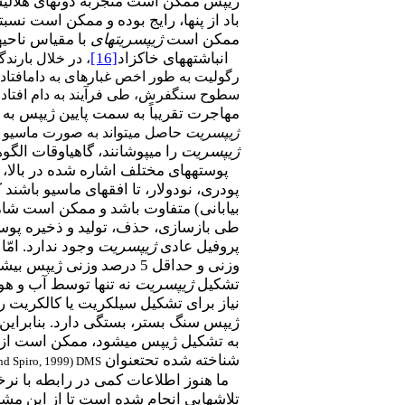
ژیپس ممکن است منجربه دون­های هلالی­
باد از پن­ها، رایج بوده و ممکن است ن
ممکن است
ژیپسریت­های
با مقیاس ناحیه­
انباشته­های خاکزاد
[16]
، در خلال بارند
رگولیت به طور اخص غبارهای به دام­افتاد
سطوح سنگ­فرش، طی فرآیند به دام افتادن 
مهاجرت تقریباً به سمت پایین ژیپس به د
ژیپسریت
حاصل می­تواند به صورت ماسیو
ژیپسریت
را می­پوشانند، گاهی­اوقات ا
پوسته­های مختلف اشاره شده در بالا،
پودری، نودولار، تا افق­های ماسیو باشند
بیابانی) متفاوت باشد و ممکن است شا
طی بازسازی، حذف، تولید و
ذخیره پوس
پروفیل عادی
ژیپسریت
وجود ندارد. امّا پوست
وزنی و حداقل 5 درصد وزنی ژیپس بیشتر از سنگ بستر زیرین" تعریف شوند
تشکیل
ژیپسریت
نه تنها توسط آب و هوا
نیاز برای تشکیل سیلکریت یا کالکریت ر
ژیپس سنگ بستر، بستگی دارد. بنابرای
به تشکیل ژیپس می­شود، ممکن است از ان
شناخته شده تحت­عنوان
nd Spiro, 1999
(
DMS
ما هنوز اطلاعات کمی در رابطه با نرخ
تلاش­هایی انجام شده است تا از این م