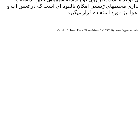
پایداری محیط­های ژیپسی امکان بالقوه ای است که در تعیین آب و
Cucchi, F., Forti, P. and Finocchiaro, F. (1998) Gypsum degradation in