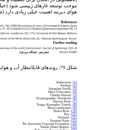
موجب توسعه غارهای ژیپسی شود (خیلی 
هوای دیرینه اهمیت خیلی زیادی دارد (شکل 79). این ویژگی به عنوان شاخصی برای تغییرات امروزی آب و هوا نیز مورد استفاده 
References
ordi, J.M. (1998)
Karstologia de yesos
, Universidad de Almeria, Spain.
y
, 41–49, Geografia Fisica e Dinamica Quaternaria supplement III, v.4.
s)
Karren
Landforms
, 261–276, Universitat de Illes Balears, Mallorca.
nerals of the World
, Huntsville, AL: National Speleological
Society.
Further reading
sum karst of the world,
International
Journal of Speleology
23(3–4).
(مترجم: عبداله یـزدی)
PAOLO FORTI
شکل 79: روندهای قابل­انتظار آب و هوایی در تکامل ته­نشست­ها در غارهای ژیپسی
- Seamounts
[1]
- Kiribati
[2]
- Intraplate Swells
[3]
- Wave Truncation
[4]
Charles Darwin
-
[5]
- Oceanographic Threshold
[6]
- Darwin Point
[7]
- Tonga–Kermadec Trench
[8]
- Mesa Landscapes
[9]
- Desert Rose
[10]
- Pan
[11]
- Dryland
[12]
- Gypsum Karst
[13]
- Per Ascensum Gypcrete Formation
[14]
- Namib Desert Region
[15]