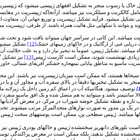
ل خاک یا رسوب منجر به تشکیل افق­های ژیپسی می­شود که ژیپسیریت
امل کالکریت و سیلکریت نیز می­باشد. ازآنجاکه
ژیپسریت
در مقایسه 
ی تشکیل می­شود. فرآیند تشکیل
ژیپسریت
و توزیع جهانی آن، متفاوت از
 بتوانند با نمک­هایی مثل هالیت همراه باشند. از طرفی،
ژیپسریت
ممک
یت
می­باشد. این کانی در سراسر جهان می­تواند یافت شود و تحت شرا
[12]
دریایی غنی از ارگانیک و در خاک­های زمین­های خشک
تشکیل می­شود.
 می­باشد. تشکیل ژیپس، عموماً به تبخیر نیاز دارد و به علت حلالیت آن
ان زیادی ته­نشست شوند، ممکن است کارست ژیپس
[13]
نیز تشکیل گ
سریت
ماسیو به مناطق بیابانی نیمه­حاره خشک­تر آفریقای شمالی، خاورم
و سبخاها هستند، که ممکن است میزبان
ژیپسریت
نیز باشند. این مح
منجر به تشکیل تبخیری­ها دقیقاً در بالای سفره آب و مجاور آن و 
[
توصیف می­شود. هنگامی­که آب در اعماق کم زمین داخل یک زیرلایه ما
 تازه و نقطه تشکیل حوضه شوراب در مرکز، در معرض گرادیان­های 
در یک پن مدور به صورت نوارهای متحدالمرکز مرتب می­شوند. تحت 
مک­ها می­باشد. ژیپس سطحی پن، ممکن است پوسته­های سخت ژیپس ت
 بلورهای دانه­ریز سخت­نشده ژیپس و خاک­های پودری ژیپس نیز رو
ه تشکیل ندهند، بلکه ممکن است در معرض پراکندگی توسط باد قرا