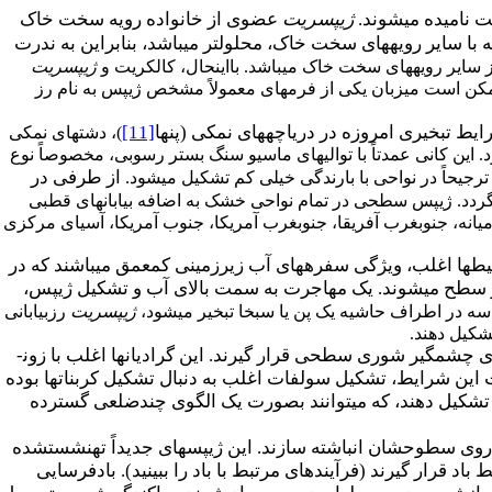
 نامیده می­شوند.
ژیپسریت
عضوی از خانواده رویه سخت خاک
با سایر رویه­های سخت خاک، محلول­تر می­باشد، بنابراین به ندرت
 سایر رویه­های سخت خاک می­باشد. بااین­حال، کالکریت و
ژیپسریت
ن است میزبان یکی از فرم­های معمولاً مشخص ژیپس به نام رز
یط تبخیری امروزه در دریاچه­های نمکی (پن­ها
[11]
)، دشت­های نمکی
 این کانی عمدتاً با توالی­های ماسیو سنگ بستر رسوبی، مخصوصاً نوع
از طرفی در
 ترجیحاً در نواحی با بارندگی خیلی کم تشکیل می­شود.
ردد. ژیپس سطحی در تمام نواحی خشک به اضافه بیابان­های قطبی
یانه، جنوب­غرب آفریقا، جنوب­غرب آمریکا، جنوب آمریکا، آسیای مرکزی
یط­ها اغلب، ویژگی سفره­های آب زیرزمینی کم­عمق می­باشند که در
یا در سطح می­شوند. یک مهاجرت به سمت بالای آب و تشکیل ژیپس،
سه در اطراف حاشیه یک پن یا سبخا تبخیر می­شود،
ژیپسریت
رزبیابانی
چشمگیر شوری سطحی قرار گیرند. این گرادیان­ها اغلب با زون­
این شرایط، تشکیل سولفات اغلب به دنبال تشکیل کربنات­ها بوده
شکیل دهند، که می­توانند بصورت یک الگوی چندضلعی گسترده
ی سطوح­شان انباشته سازند. این ژیپس­های جدیداً ته­نشست­شده
ر گیرند (فرآیندهای مرتبط با باد را ببینید). بادفرسایی