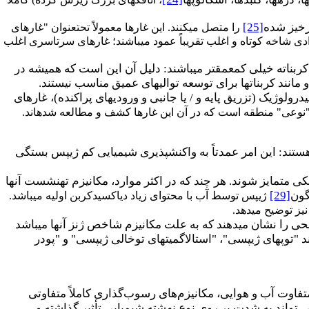
زخیز شده
[25]
را متصل می­کنند. این غارها معمولاً تحت­عنوان "غارهای
ی شاخه کوتاه و اغلب تقریباً عمود می­باشند؛ غارهای سرتاسری اغلب
ربناته خیلی کم­عمق­تر می­باشند: دلیل آن این است که همیشه در
د کربنات­ها برای توسعه توالی­های عمیق مناسب نیستند.
ی­رسد، ولوآنکه، در شرایط خاص هیدرولوژیک (تزریق پایه و / یا جانبی و ورودی­های پراکنده)، غارهای
"نوعی" منطقه است که در آن این غارها کشف و مطالعه شده­اند.
ج هستند: این امر عمدتاً به واکنش­پذیری شیمیایی کم ژیپس بستگی
متمایز شوند. هر چند که در اکثر موارد، مکانیزم ته­نشست آنها
گون
[29]
ژیپس توسط آب با محتوای زیاد دی­اکسیدکربن اولیه می­باشد.
نیز توضیح می­دهد.
ضحی را نشان می­دهند که به علت مکانیزم شاخص ژنز آنها می­باشد
 "توپ­های ژیپسی"، "استالاگمیت­های توخالی ژیپسی" و "پودر
فاوت آب و هوایی، مکانیزم
های رسوب
گذاری کاملاً متفاوتی
ی تواند به شدت بر روی نوع نهشته شیمیایی تأثیر گذاشته و