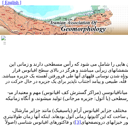
[ English ]
ان هایی را شامل می شود که رأس مسطحی دارند و زمانی این
ش­فشان­های زیرآبی می­باشند و هرگز در بالای سطح اقیانوس قرار
وتاه شدن نوسانی قله­های آنها طی فرورفتن آهسته یک جزیره می­باشد.
ّه، طبیعی و پیامد اجتناب ناپذیر برای یک جزیره­ در حال حرکت در
ان­اقیانوسی (مراکز گسترش کف اقیانوس) مهم و معنی­دار می­
سطحی (یا آتول: جزیره مرجانی) تولید می­شوند، و آنگاه زمانی­که
ی مختلف جزایر اقیانوس آرام (پاسیفیک) مانند جزایر مارشال،
ص ساخت که این
گایوت­ها
زمانی آتول بوده­اند. اینکه آنها زمان طولانی­تری
[3]
 خیزاب­های درون­صفحه­ای
) و فاکتورهای اقیانوس شناسی (اصولاً