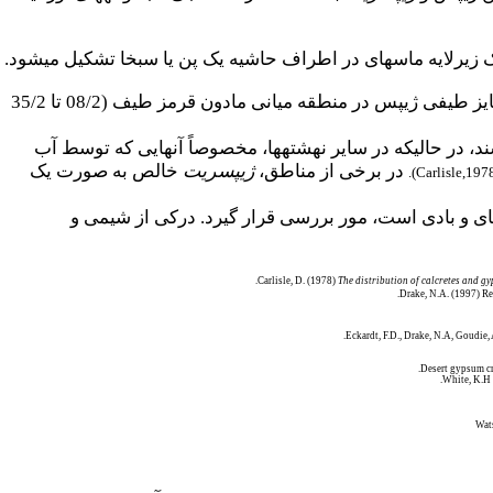
را با استفاده از اطلاعات سنجش از راه دور مپ کنیم. با توجه به پاسخ متمایز طیفی ژیپس در منطقه میانی مادون قرمز طیف (08/2 تا 35/2
 در حالیکه در سایر نهشته­ها، مخصوصاً آنهایی که توسط آب
در برخی از مناطق،
ژیپسریت
خالص به صورت یک
.
(Carlisle,197
ه­ای و بادی است، مور بررسی قرار گیرد. درکی از شیمی و
Carlisle, D. (1978)
The distribution of calcretes and g
Drake, N.A. (1997) Re
Eckardt, F.D., Drake, N.A, Goudie,
White, K.H 
Wats