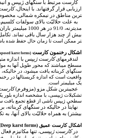
کارست مرتبط با سنگ­های ژیپس و انیدر
ارزیابی قرار گرفته­اند. با اینحال،
کارست
ترین مناطق در نیمکره­ شمالی، مخصوصاً 
به علت حلالیّت بالای سولفات کلسیم
مدیترنه، 91/0 در هر 1000 میلی­متر باران می­باشد
بیش از چند هزار سال باقی نماند. تکام
تر ممکن است تا زمان حال حفظ شده باش
اشکال رخنمون کارست
xposed karst forms)
لندفرم­های
کارست ژیپس
با اندازه متو
مسطح می­باشند که محور طویل آنها به موا
سنگ­های کربناته یافت می­شود، در حالی­ک
واقعیت است که اندازه کریستال­ها در رخنمو
یک میلی­متر است.
عجیب­ترین شکل مزو (مزوفرم)
کارست
سطحی ژیپس ناشی از قطع تجمع بافت سنگ م
نهایتاً در حالی­که در سنگ­های کربناته،
بیشتر) به همراه حلالیّت بالای آنها، به
اشکال کارست عمیق
(Deep karst forms)
در
کارست
ژیپسی
، تنها مکانیزم فعال
مکانیزم­های زیاد و متنوعی از غارزایی فعا