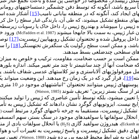
شکل ژیپس­دار، مخصوصاً در حواشی پن شده و باعث تجمع غبار غن
سبتاً سریع باشد، آنگونه که توسط دفن چشمگیر دست­ساخته­های رو
ای ایجاد کند، آنگونه که در منطقه بیابانی نامیب
[15]
آشکار شده ا
گی­های منقطع تشکیل می­شوند، که طی آن، بارندگی غبار سطح را حل کرد
ه ژیپس را می­پوشاند و به­تدریج ژیپس را، داخل خاک یا رسوبات زیرسط
ورود خا
غبار ژیپس، به سمت بالا جابه­جا می­شوند
).
McFadden et al. 1987
(
اخل پروفیل شده و تحت­عنوان تشکیل روبه­پایین
ژیپسریت
[17]
توصیف
[18]
را سخ
 باشد، و ممکن است سطح رگولیت یک سنگ­فرش تخته­سنگی
لگوهای سطحی چندضلعی بسط می­دهند.
 ممکن است بر حسب ضخامت، مقاومت، ترکیب و خلوص به میزان قا
 که ضخامت آنها از چند سانتی­متر تا چند متر تغییر می­کند. اندازه 
مل مورفولوژی­های آلاباستری و نیز کلاست­های عدسی شفاف باشن
ته
[19]
قرار گیرد که در یک زمان رخ می­دهند. این وضعیت می­تواند ی
،
ه­های ژیپس می­توانند تحت­عنوان "انباشته­های موجود در 10 متری سطح خشکی با
).
Watson, 1985
(
 تعیین می­شود، بلکه توسط تأمین عناصری که ژیپس را تولید می­کنند 
ایج نیست. ایزوتوپ­های گوگرد نشان داده­اند که تشکیل ژیپس به 
ن تشکیل
ژیپسریت
، مستقیماً به چرخه ناحیه­ای گوگرد مرتبط است
1
(
حلال سولفات­ها یا سولفیدهای موجود در سنگ بستر، سهم اتمسفری 
، هیدروژن سولفید گازی
یا انحلال سولفات بادی از م
)
H
S
(
)
Eckardt a
2
­های دقیق تشکیل
ژیپسریت
و پاسخ
ژیپسریت
به تغییرات آب و هوایی داریم (عکس 59
شاهدات به شرایط محیط قدیمه پی برده شود
. تعیین س
)
Watson, 1988
(