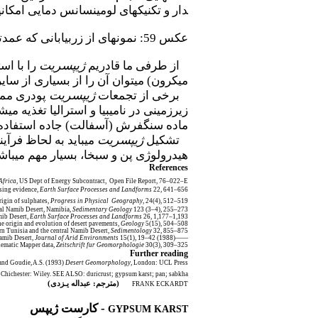
دار و تکنیک­های لومینسانس دمایی امکان­
عکس 59: نمونه­ای از زربیابانی که عمدتاً فرم تشخیصی ژیپس می­باشد. با تبخیر آب­زیرزمینی کم­عمق داخل یک زیرلایه ماسه­ای در اطراف حاشیه یک پن یا سبخا تشکیل می­شود.
از طرفی ما قادریم
ژیپسریت
میکرون) می­توان آن را از بسیاری از س
برخی از تجمعات
ژیپسریت
پودری ممک
زیرزمینی در نامیبیا و استرالیا تغذیه م
ماده سنگ­فرش (آسفالت) جاده استفاده 
تشکیل
ژیپسریت
می­باید به لحاظ فرآ
هیدرولوژی پن و سبخا، بسیار مهم می­باشد
References
Africa
, US Dept of Energy Subcontract,
Open File Report, 76–022–E.
nsing evidence,
Earth Surface Processes and Landforms
22, 641–656.
rigin of sulphates,
Progress in Physical
Geography
, 24(4), 512–519.
tral Namib Desert, Namibia,
Sedimentary Geology
123 (3–4), 255–273.
mib Desert,
Earth Surface Processes and Landforms
26, 1,177–1,193.
he origin and evolution of desert pavements,
Geology
5(15), 504–508.
rn Tunisia and the central Namib Desert,
Sedimentology
32, 855–875.
Journal of Arid Environments
15(1), 19–42.
——(1988) Desert gypsum crusts as palaeoenvironmental indicators: a micropetrographic study of crusts from southern Tunisia and the central Namib Desert,
hematic Mapper data,
Zeitschrift fur Geomorphologie
30(3), 309–325.
Further reading
 and Goudie, A.S. (1993)
Desert Geomorphology
, London: UCL Press.
 Chichester: Wiley. SEE ALSO: duricrust; gypsum karst; pan; sabkha
(مترجم: عبداله یـزدی)
FRANK ECKARDT
- کارست ژیپس
GYPSUM KARST