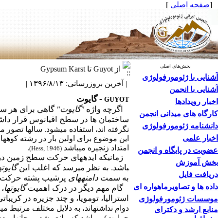
[
صفحه اصلی
]
بخش‌های اصلی
از Guyot تا Gypsum Karst
آشنایی با ژئومورفولوژی
| آخرین بروزرسانی: ۱۳۹۶/۸/۱۳ |
آشنایی با انجمن
- گایوت
GUYOT
اخبار رویدادها
اگرچه واژه
"گایوت"
گاهی برای هر سا
کارگاه های میدانی انجمن
ساختمان ها در سطح اقیانوس قرار داشته 
دانشنامه ژئومورفولوژی
نگرفته اند، استفاده می­شود. سالها تصو
اخبار علمی
این موضوع برای اولین بار در رشته کوه­ها
امتداد زنجیره می­باشد
.
)
Hess, 1946
(
عضویت در پایگاه و انجمن
زمانی­که ایده­های حرکت سطح زمین در دهه 1960 مطرح شد، پی بردند
بخش آموزش
باشد. به نظر می­رسد که اغلب این
گایوت­ه
دریافت فایل
به سمت
دامنه­های
پرشیب پشته حرکت می­
داده ها و تصاویرماهواره ای
گام مهم دیگر در درک اهمیت
گایوت­ها
، 
استرالیا، تومویا، و چند جزیره در کریبات
موسسات ژئومورفولوژی
دوام نداشته­اند، به دلایل مختلف مرتبط 
منابع ارشد و دکترای
حرارت) می­باشد که مانع رشد مرجان­ها بوده­