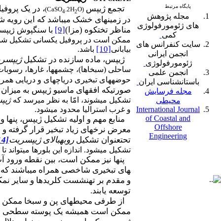
پایگاه مرتبط
تجمع ژیپس
، در یک پروفی
)
CaSO
.2H
O
(
4
2
مجله پژوهش
در زمین­های خشک می­باشد که این رویه ش
های ژئومورفولوژی
مناظر تخت­کوه (مزا)
[9]
با سنگ­­پوش ژیپس
کمی
ممکن است در پروفیل یکسانی تشکیل شوند و
سایت
کنفرانس های
[10]
بیابانی
باشد.
انجمن ایرانی
ژیپس، ماده سازنده در تشکیل
ژیپسر
ژئومورفولوژی
ساحلی (سبخاها)، چشمه­ها، غارها، رسوبات 
انجمن علمی
حوضه­های تبخیری دریاچه­ای و دریایی همراه
باستانشناسی ایران
صورتی­که افق­های ماسیو ژیپس به میز
مجله فرسایش
تشکیل می­شوند، امّا به نظر می­رسد که
ژیپ
محیطی
و غرب استرالیا محدود می­شود.
International Journal
of Coastal and
منابع مهم و اولیه تشکیل ژیپس، پن­ها 
Offshore
معرض نرخ­های زیاد تبخیر قرار گرفته و 
Engineering
تحت­عنوان تشکیل
روبه­بالای
ژیپسریت
14]
تشکیل می­شود. اندازه این بلورها می­تواند تا 30 سانتی­متر باشد و می­توانند به هم متصل شده و یک افق ماسیو منفرد تشکیل دهند.
پن­ها نیز ممکن است، بین نقطه ورود آب
های تبخیری شاخصی همراه می­باشند که 
و مقدم بر ته­نشست کلریدها و سایر ن
توسعه یابند.
از طرفی محیط­های پن و سبخا ممکن است
ممکن است همیشه یک پوسته سطحی سخت­شد