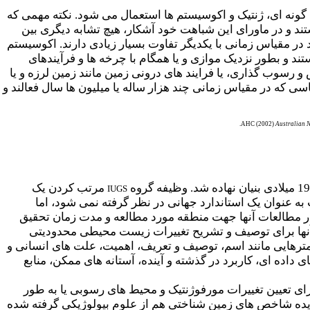
ع گونه ای، ژنتیک و اکوسیستم ها استعمال می شود. نکته مهمی که
تند و در ماورای این شباهت خود آشکار، هیچ تشابه دیگری بین
در مقیاس زمانی با یکدیگر تفاوت بسیار زیادی دارند. اکوسیستم
ا برای مدت طولانی فعال نیستند و بطور نزدیک موازی و یا همگام با چرخه ها و فرآیندهای
رسوب گذاری، یا فرایند های درونی زمین مانند زمین لرزه و یا
 که در مقیاس زمانی چند هزار ساله یا میلیون ها سال فعالند و
AHC (2002)
Australian N
مرتب کردن یک
IUGS
به عنوان یک استاندارد جهانی در نظر گرفته نمی شود، اما
در مطالعات آنها جهت منطقه مورد مطالعه و مدت زمان تحقیق
اخص زمین شناختی است، لیکن انتخاب آنها برای توصیف و تشریح تغییرات زیست محیطی محدودیتی
مترهایی مانند اسم، توصیف و تعریف، اهمیت، علت های انسانی و
اده ای، کاربرد در گذشته و آینده، آستانه های ممکن، منابع
 تعیین تغییرات مورفوژنتیک و محیط های رسوبی یا به طور
یده شاخص های زمین شناختی هم از علوم بیولوژیکی گرفته شده