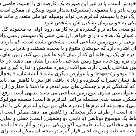
ع خودش است، یا در غیر این صورت یک عارضه ای با اهمیت خاصی د
رت نادر و یا معمولی (مشترک) پدیدار شود، ولیکن آن ممکن است بع
یک نوع یا سیستم لندفرم می تواند بوسیله عواملی متعددی مانن
ژنتیکی به خوبی زمان تشکیل اش مشخص شود.
 معنی ساده تر و گسترده تر به کار می رود. اولی به محدوده کل 
به عنوان یک هدف، دارای خواص ارزشی خنثی یک سیستم زمینی واقعی
عی از تنوع زمین شناختی است، مشخص نشده است، کم یا زیاد؟ در
اشاره دارد که خودشان متنوع و یا پیچیده هستند، و بنابراین در 
 دره ای یک رودخانه ای که از میان کوه ها عبور می کند، زمین های 
رم دره رودخانه، تنوع زمین شناختی بالایی را نشان می دهند، در 
زمین شناختی پایینی دارد. سوالات درمورد سنجش و اندازه گیری ت
15 موقوتز(
Mogotes
 انسان تغییرات گسترده و زیاد ی یافته، افزایش یا کاهش می 
که آشفتگی فرم برجستگی های مهم لندفرم ها (مثلا با حفاری) ارزش 
 عنوان غنی سازی تنوع زمین شناختی می دانند. بدیهی است، رفع
مکن، طبقه بندی سلسله مراتبی لندفرم ها است: منطقه مورفوکلی
ی)، مجموعه لندفرم ها (لندفرم های مورنی) و لندفرم تکی یا انفرا
ای است از طرف دیگر پیچیدگی را کاهش می دهد. ممکن است است
باط یک موضوع دوتابعی (یا تابعی دو وضعیتی) است: خطی و نمایی.
 های مختلفی (مانند طبیعتی، اکولوژیکی، میراث و آثار به جا ماند
ی تحت حفاظت زمین شناختی قرار گیرند در نتیجه، آن ممکن است برای ا