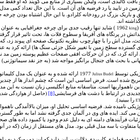
بافت کالبدی است، ولیکن بسیاری از منابع می گویند که او فقط س
مین در تایید یا رد فرضیه های آن است. با این حال تعداد کمی م
 و باریک بزرگ در رودخانه کلرادو. با این حال اشتباه بودن چرخه 
ذاشته اند.
(
1962 ) شاید تنها
رقیب جدی برای چرخه جغرافیایی به عنوان ی
king
داتش در پرتگاه های آفریقا و سطوح فلات ها، تحت تاثیر قرار گر
حث، مدل اش را با چهارچوب نظریه تکتونیک صفحه ای پیوند زد، که
ی گسترده سطح زمین با تغییر شکل جزئی سنگ ها) ارائه کرد به ع
 ارائه کرد، که در آن حرکات افقی صفحات عظیم پوسته زمین مد ن
ی با بحث های جنجال برانگیز مواجه شد (به جز نقد سیماتوژنی) 
ژیکی توسط
1977 ارائه شده و به عنوان یک مدل کلیماتوژنتیک شناخته شده است. عناصر اصلی این مدل توسط
Julius Budel
شریح شده است. فرض اساسی این است که چشم انداز ها از چندین
ن ناهمواریها است. متاسفانه منابع انگلیسی زبان نسبت به این 
دیدی در ارتباط با دشت های فرسایشی
[8]
(حاصل از هوازدگی شدید 
را ببینید).
E
ژیکی نامیده شد. فرضیه اساسی تحلیل او، میزان بالاآمدگی ناهموار
 می کند. ایده های وی در آلمان جدی گرفته نشد اما به طور گسترده
یات فرآیندهای دامنه ای به دلیل عدم وجود یا کمبود داده های صحر
 متفاوت با سه مدل قبلی بود. مدل های مستقل از زمان (که در آن
ئومورفولوژی کاربردی دلالت بر این دارد که این دو رویکرد به راح