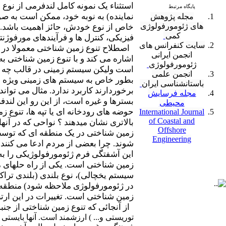
استثناء یک نمونه کامل لندفرمی از نو
پایگاه مرتبط
نماینده) به نوبه خود، ممکن است به صو
مجله پژوهش
های ژئومورفولوژی
خاص از نوع خودش، حائز اهمیت باشد. 
کمی
فیزیکی، کنترل ها و فرآیندهای مورفو
سایت
کنفرانس های
اصطلاح تنوع زمین شناختی معمولا در دو
انجمن ایرانی
اشاره می کند و با تنوع زمین شناختی 
ژئومورفولوژی
است ولیکن سیستم زمینی در قالب چه نو
انجمن علمی
بطور خاص به سیستم های زمینی ویژه ای 
باستانشناسی ایران
برخوردارند کاربرد ندارد. مثال می تواند
مجله فرسایش
بسترها و غیره است، از این رو این لندف
محیطی
حوضه های رودخانه ای یا تپه ها، تنوع 
International Journal
of Coastal and
بالاتری نشان میدهند ؟ نواحی که در آنها
Offshore
زمین شناختی در یک منطقه ای که توسط
Engineering
شوند. چرا بعضی از مردم ادعا می کنند 
این آشفتگی فرم ژئومورفولوژیکی را به
زمین شناختی است. یکی از راه حلهای م
سیستم یخچالی)، نوع بلندی (بلندی تراکم
در ژئومورفولوژی ملاحظه شود) منطقه 
زمین شناختی است. تغییرات در این ارت
از آنجائی که تنوع زمین شناختی از جنبه
توریستی و... ) ارزشمند است. آنها بایست