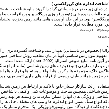
 شناخت لندفرم های کریوکلاستی )
 دمای زیر صفر درجه سانتی گراد را گویند. بنابه شناخت
Washburn
ای مطالعات پدیده های ژئومورفولوژی پریگلاسیر و پرمافراست بط
یگلاسیر" بود. در این جلد او پدیده هایی مانند زمین یخزده، یخبند
 مورد مطالعه قرار داده است.
Washburn, A.L. (1979)
Geocryo
ی نصیری
)
ی
 مفهوم تنوع زمین شناسی قویاً در بیان مفاهیم روش شناختی هنوز
ئین نامه منابع طبیعی استرالیا (2002
) ارائه شده است.
AHC
 و طیف طبیعی (تنوع) پدیده های زمین شناسی (مانند انواع سنگ ه
گوناگون خاک، مجموعه ها و گروه ها، انواع سیستم ها و فرایند ها
خچه زمین همانند طیف وسیعی از فرآیند های جاری اتمسفری، هیدرول
تفاده از یک سازکار بسیار جامع با تاکید بر ارتباط بین زمین شن
نوع زمین شناختی همچنین مباحث و موضوعات کمی و کیفی یا شاخص 
ناختی و ویژگی های آنها را ممکن سازد. بدین وسیله هر پهنه زمین
ماینده یا مرکب (چندگانه). از دیدگاه تنوع ژئومورفولوژیکی، یک لندفرم م