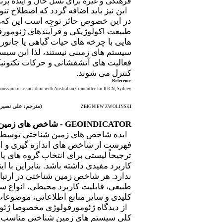
فرهنگی و غیره برای نسل حال و آینده برن
این نیز باید اضافه گردد که اصطلاح تن
در این خصوص حائز توجه است این که، تن
طبیعت اکولوژیکی و فرآیندهای ژئومورفی
سیستم های زمینی نیستند، لذا این سیست
فعالیت های آتشفشانی و حرکات تکتونیک
کنترل می شوند.
Reference
mmission in association with Australian Committee for IUCN, Sydney.
(
مترجم: علی نصیر
ZBIGNIEW ZWOLINSKI
GEOINDICATOR
- شاخص های زمین
ایده شاخص های زمین شناختی توسط اتحادیه بین الملل
فهرست از شاخص های اندازه گیری و ار
ترجیحاً لیستی برای انتخاب گروه های 
ندارد. هر شاخص زمین شناختی در ارتبا
طبیعی، قابلیت کاربرد محیطی، انواع سا
کلیدی و سایر منابع اطلاعاتی، موضوعات 
از دیدگاه ژئومورفولوژی مخصوصا ژئو
کلی سیستم های زمین شناختی مناسب هس