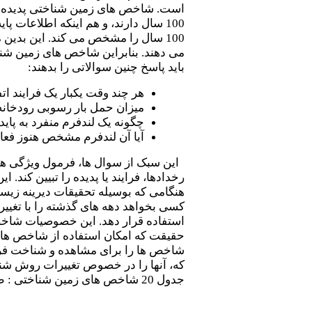
است. شاخص های زمین شناختی پدیده ها 
100 سال دارند، و هم اینکه اطلاعات 
100 سال را مشخص می کند. این بدین
می دهند. بنابراین شاخص های زمین شنا
باید پاسخ چنین سوالاتی را بدهند:
هر چند وقت یکبار یک فرایند ات
میزان حمل بار رسوبی رودخان
چگونه یک لندفرم منفرد به پای
آیا آن لندفرم مشخص هنوز فعا
این سبک از سوال ها، فرمول ویژگی های 
رخدادها، فرایند یا پدیده را تبیین کن
هنگامی که بوسیله تحقیقات دیرینه زیس
کسی بخواهد دهه های گذشته را با تغییر
استفاده قرار دهد. این خصوصیات شاخص 
حقیقت که امکان استفاده از شاخص های 
شاخص ها را برای مشاهده و شناخت فرای
که، آنها را در خصوص تغییرات روش شن
جدول 20 شاخص های زمین شناختی : طبیعی* در مقابل اثرات انسانی **و سودمندی برای بازسازی محیط گذشته ***