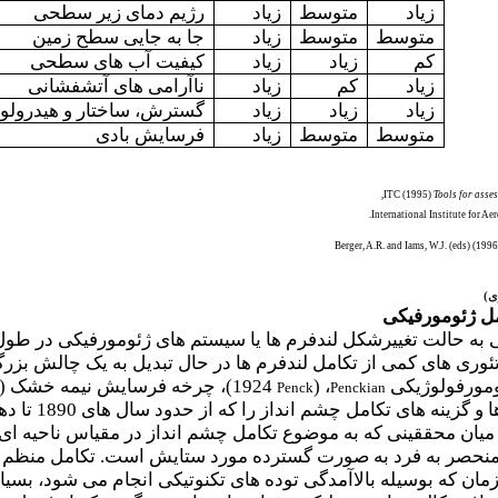
زیاد
متوسط
زیاد
رژیم دمای زیر سطحی
متوسط
متوسط
زیاد
جا به جایی سطح زمین
کم
زیاد
زیاد
کیفیت آب های سطحی
زیاد
کم
زیاد
ناآرامی های آتشفشانی
زیاد
زیاد
زیاد
گسترش، ساختار و هیدرولوژ
متوسط
متوسط
زیاد
فرسایش بادی
,
ITC (1995)
Tools for asse
International Institute for A
Berger, A.R. and Iams, W.J. (eds) (199
ی
)
مل ژئومورفیکی
به حالت تغییرشکل لندفرم ها یا سیستم های ژئومورفیکی در طول
 تئوری های کمی از تکامل لندفرم ها در حال تبدیل به یک چالش بز
ئومورفولوژیکی
، (
1924)، چرخه فرسایش نیمه خشک (
Penck
Penckian
نحصر به فرد به صورت گسترده مورد ستایش است. تکامل منظم چشم