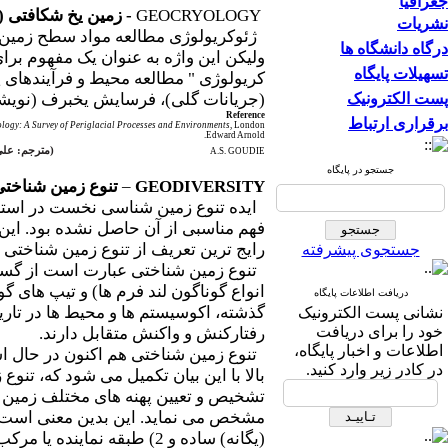
جغرافیا
GEOCRYOLOGY
- زمین یخ شکافتی (
نشریات
ژئوکریولوژی مطالعه مواد سطح زمین در
درگاه دانشگاه ها
ولیکن این واژه به عنوان یک مفهوم بر
تسهیلات پایگاه
کریولوژی " مطالعه محیط و فرآیندهای پر
پست الکترونیک
(جریانات گلی)،
فرسایش یخبرف (نویشن)
Reference
برقراری ارتباط
logy: A Survey of Periglacial Processes and Environments
, London:
Edward Arnold.
(
مترجم: عل
A.S. GOUDIE
جستجو در پایگاه
GEODIVERSITY
–
تنوع زمین شناخت
فهم مناسبی از آن حاصل نشده بود. این
رایج ترین تعریف از تنوع زمین شناختی در آ
جستجوی پیشرفته
تنوع زمین شناختی عبارت است از گستره
انواع گوناگون لند فرم ها) و تیپ های 
دریافت اطلاعات پایگاه
گذشته، اکوسیستم ها و محیط ها در تاری
نشانی پست الکترونیک
خود را برای دریافت
رفتارکنش و واکنش متقابل دارند.
اطلاعات و اخبار پایگاه،
تنوع زمین شناختی هم اکنون در حال اس
در کادر زیر وارد کنید.
بالا با این بیان تکمیل می شود که، ت
تشخیص و تعیین پهنه های مختلف زمین ش
(یگانه) ساده و 2) طبقه ن