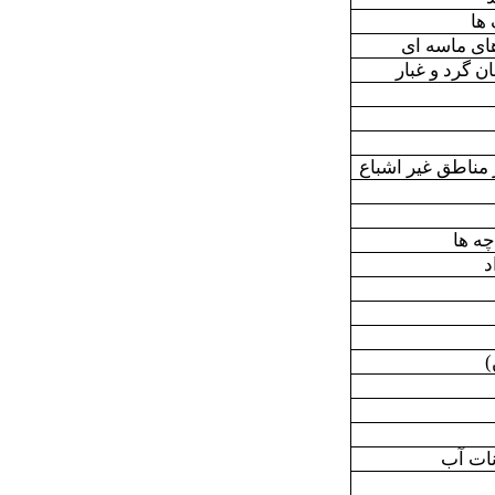
ها
های ماسه ای
 گرد و غبار
مناطق غیر اشباع
ه ها
د
نات آب