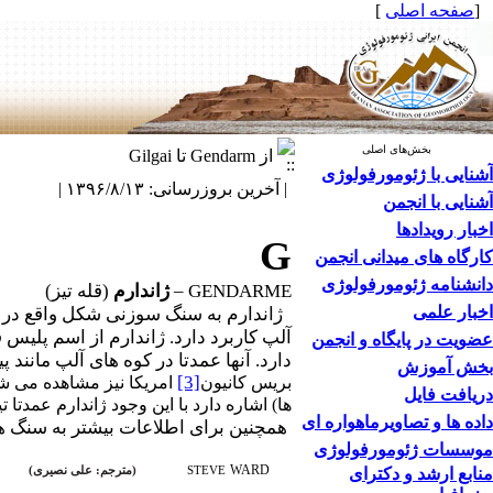
[
صفحه اصلی
]
بخش‌های اصلی
از Gendarm تا Gilgai
آشنایی با ژئومورفولوژی
| آخرین بروزرسانی: ۱۳۹۶/۸/۱۳ |
آشنایی با انجمن
اخبار رویدادها
G
کارگاه های میدانی انجمن
دانشنامه ژئومورفولوژی
GENDARME
–
ژاندارم
(قله تیز)
اخبار علمی
ژاندارم به سنگ سوزنی شکل واقع در ام
آلپ کاربرد دارد. ژاندارم از اسم پلیس
عضویت در پایگاه و انجمن
دارد. آنها عمدتا در کوه های آلپ مانند پ
بخش آموزش
[3]
بریس کانیون
امریکا نیز مشاهده می شو
دریافت فایل
ها) اشاره دارد با این وجود ژاندارم عمدتا ت
داده ها و تصاویرماهواره ای
همچنین برای اطلاعات بیشتر به سنگ ه
موسسات ژئومورفولوژی
WARD
منابع ارشد و دکترای
STEVE
(
مترجم: علی نصیری
)