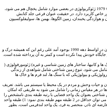
1979 ژئوکریولوژی در بعضی موارد شامل یخچال هم می شود،
ور خاص کاربرد دارد. در حقیقت عنوان فرعی جلد کتابش
ان و هوازدگی یخبندان، زمین الگوها، بهمن ها، سولیفلوکسیون
ایده تنوع زمین شناسی نخست در استرالیا (بخصوص در تاسمانی) پدیدار شد، و شناخت گسترده تری از آن در اواسط دهه 1990 بوجود آمد علی رغم این که همیشه درک و
 جایگاه خودش پیدا نکرده است و کمتر به آن پرداخته شده است.
ا و کانیها، ساختار های زمین شناسی و غیره) ژئومورفولوژی (
 را شامل می شود. تنوع زمین شناختی شامل شواهدی از زندگی
وژیکی و بیولوژیکی که با سنگ ها، لند فرم ها و خاک ها
اسان و حیات وحش و مردم در یک محیط یا سیستم می باشد. تعریف
ها در هر مقیاس زمانی را شامل می شود به طریقی که امکان
 شناختی بعنوان یک واحد فضایی با رتبه طبقه بندی نامشخص را
مشخص می نماید. این بدین معنی است که انواع سنگ بستر، انواع لندفرم ها و تیپ های مختلف خاک ها را می توان حداقل در 2 طبقه مهم طبقه بندی نمود: 1) طبقه واحد
متاز یک عارضه ای نادر، منحصر به فرد، یک واحد لندفرمی است، بطور