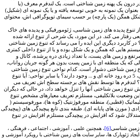
ر درون یک پهنه زمین شناختی است. یک لندفرم معرف (یا
نوان یک نمونه به خوبی توسعه یافته و یا یک نمونه ای (شکیل)
د شکل همگن (یک پارچه) بر حسب سیمای توپوگرافی اش، محتوای
از تنوع پدیده های زمین شناسی، ژئومورفیکی و پدیده های خاک
 رفتار می کند. در این مورد، یک شرحی از تنوع ارائه شده
 کاربرد دیگری این ایده را می رساند که تنوع زمین شناختی
سیستم هایی که همگن و یک شکل بوده و یا از تنوع داخلی کمتری
مرتفع و زمین های پست، با تعداد زیادی دره پرشده، کانال و
حالی که یک منطقه ای با زمین پست بدون هر گونه جریان رواناب،
نوع زمین شناختی دشوار است. کدام نواحی تنوع زمین شناختی
) و یا عوارض دیگری مانند 5 آتشفشان، 5 یخچال، 5 دره رود خانه ای و ... وجود دارند؟ یا سایر نواحی: آیا تنوع
یابد؟ لندفرم ها توسط نقش های برجسته سطح اش تعریف می
تنوع زمین شناختی آنها را تنزل خواهد داد، در حالی که دیگران
 این وضعیت بلاتکلیفی، مستلزم تعریف معیارهای مشخص تنوع
ماتیک (قطبی)، منطقه مورفوژنتیک (کوه ها)، مورفوسیستم (
دی ( مورن های پایانه ای). طبقه بندی تابع پیچیدگی های (پیچیدگی
دلال شود که افزایش در پیچیدگی مستلزم افزایش در تنوع
ه زمین شناسی
[6]
، همچنین علمی ، آموزشی ، اجتماعی ، فرهنگی ،
یجاد ژئوپارک ها، سایر سایت های زمین شناختی با رویکرد آموزشی و