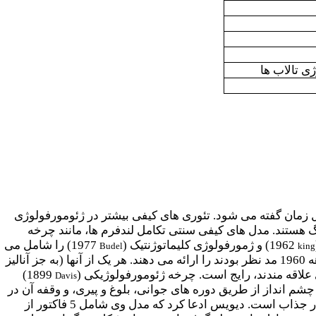
ی تالاب ها
 زمان گفته می شود. تئوری های کیفی بیشتر در ژئومورفولوژی
رگ هستند. مدل های کیفی سنتی تکامل لندفرم ها، مانند چرخه
1962) و ژمورفولوژی کلیماتوژنتیک (
1977) را شامل می
Budel
king
مذکور، چهارچوب ها و گزینه های تکامل چشم انداز را که از حدود سال های 1890 تا دهه 1960 مد نظر بودند را ارائه می دهند. هر یک از آنها (به جز آنالیز
1899)
Davis
 انداز از طریق دوره های جوانی، بلوغ و پیری، و وقفه آن در
نقاطی جداگانه بطور گسترده در طول زمان که بوسیله بالاآمدگی توده های تکنوتیکی انجام می شود، بسیار جذاب است. دیویس ادعا کرد که مدل وی شامل 5 فاکتور از