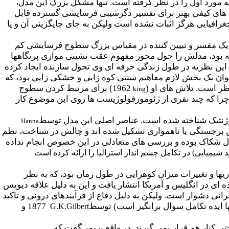
ه مورد اول را در نظر گرفته است. تنها مشکل بزرگ این مدل،
دل های کیفی بهتر برای تفسیر دگرشیبی فرسایشی گسترده قابل
جغرافیایی هرگز اثبات نشده است ولیکن به جای جایگزینی آن و یا
ک مفسر و تبیین کننده در مقیاس بزرگ
سطوح فرسایشی کم
فته بود، مدلش را حول محور مفهوم عقب نشینی موازی پرتگاهها
 این نظریه در طول زندگی حرفه ای وی تحول سازنده ایجاد کرده
نوان یک بخش لازم مفاهیم سنتی کوه زایی و خشکی زایی بود، که
ظر است. تلاش های او (
1962) برای مرتبط کردن سطوح
king
چرا که چند نفری از ژئومورفولوژیست ها روی این موضوع کار
Hanna
 برجستگی یا ناهمواری تشکیل شده اند و چالش در شناخت، نظم
مدل شکاک بوده و بررسی های متعادلی در این خصوص انجام نداده
شیمیایی) در تکامل چشم انداز استرالیا را ارائه کرده است
یها و تغییرات میزان کوهزایی در طول زمان بود، که به نظر
 ای در انگلیس و آمریکا انتشار یافت و این به دلیل علاقه دیویس
ائی دشوار است. ولیکن به دلیل دفاع از فرآیندهای درونی و تاکید
ها ایده تکامل سوال برانگیز است) توسط
1877 و
G.K.Gilbert
تی کنار هم قرار نمی گیرند. در واقع بریمر گفت که