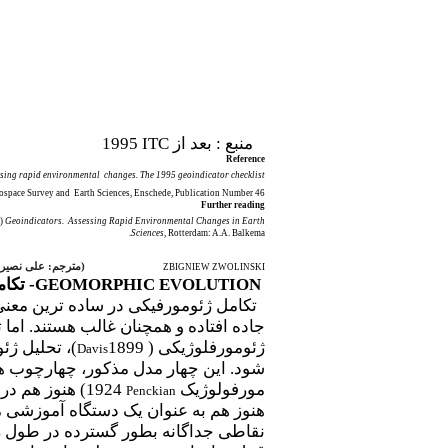
منبع : بعد از
ITC
1995
Reference
ssing rapid environmental
changes. The 1995 geoindicator checklist
erospace Survey and
Earth Sciences, Enschede, Publication Number 46.
Further reading
6)
Geoindicators.
Assessing Rapid Environmental Changes in Earth
Sciences
, Rotterdam: A.A. Balkema.
(
مترجم: علی نصیر
ZBIGNIEW ZWOLINSKI
GEOMORPHIC EVOLUTION
- تکا
تکامل ژئومورفیکی در ساده ترین معنی 
جاده افتاده و همچنان غالب هستند. اما
ژئومورفلوژیکی ( 1899
)، تحلیل ژ
Davis
شود. این چهار مدل
مورفولوژیک
1924) هنوز هم در میان محققینی که به موضوع تکامل چشم انداز در مقیاس ناحیه ای علاقه مندند، رایج است. چرخه ژئومورفولوژیکی (
Penckian
هنوز هم به عنوان یک دستگاه آموزشی م