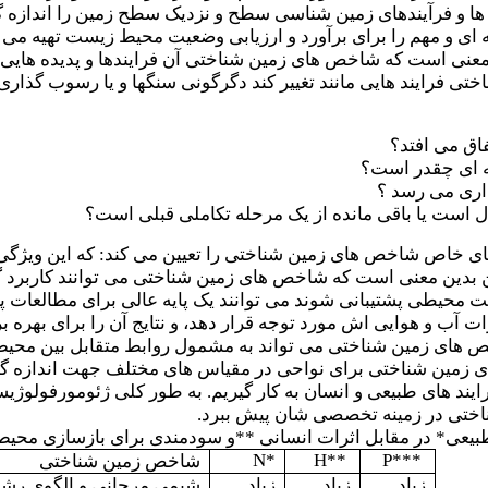
و فرآیندهای زمین شناسی سطح و نزدیک سطح زمین را اندازه گیری
پایه ای و مهم را برای برآورد و ارزیابی وضعیت محیط زیست تهیه می ک
 معنی است که شاخص های زمین شناختی آن فرایندها و پدیده هایی
ختی فرایند هایی مانند تغییر کند دگرگونی سنگها و یا رسوب گ
فاق می افتد؟
ه ای چقدر است؟
داری می رسد ؟
ل است یا باقی مانده از یک مرحله تکاملی قبلی است؟
خاص شاخص های زمین شناختی را تعیین می کند: که این ویژگی ها می
د. این بدین معنی است که شاخص های زمین شناختی می توانند کاربرد
ت محیطی پشتیبانی شوند می توانند یک پایه عالی برای مطالعات پ
ات آب و هوایی اش مورد توجه قرار دهد، و نتایج آن را برای بهره
های زمین شناختی می تواند به مشمول روابط متقابل بین محیط ه
زمین شناختی برای نواحی در مقیاس های مختلف جهت اندازه گیری ح
ند های طبیعی و انسان به کار گیریم. به طور کلی ژئومورفولوژیس
اختی در زمینه تخصصی شان پیش ببرد.
N*
H**
P***
شاخص زمین شناختی
زیاد
زیاد
زیاد
شیمی مرجانی و الگوی رشد