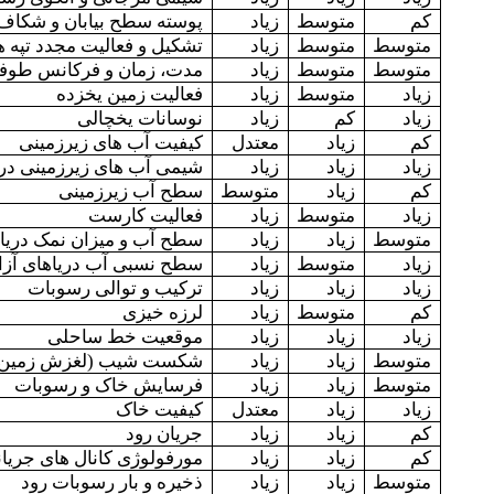
کم
متوسط
زیاد
پوسته سطح بیابان و شکاف 
متوسط
متوسط
زیاد
تشکیل و فعالیت مجدد تپه 
متوسط
متوسط
زیاد
مدت، زمان و فرکانس طوفان
زیاد
متوسط
زیاد
فعالیت زمین یخزده
زیاد
کم
زیاد
نوسانات یخچالی
کم
زیاد
معتدل
کیفیت آب های زیرزمینی
زیاد
زیاد
زیاد
شیمی آب های زیرزمینی در 
کم
زیاد
متوسط
سطح آب زیرزمینی
زیاد
متوسط
زیاد
فعالیت کارست
متوسط
زیاد
زیاد
سطح آب و میزان نمک دریاچ
زیاد
متوسط
زیاد
سطح نسبی آب دریاهای آزا
زیاد
زیاد
زیاد
ترکیب و توالی رسوبات
کم
متوسط
زیاد
لرزه خیزی
زیاد
زیاد
زیاد
موقعیت خط ساحلی
متوسط
زیاد
زیاد
شکست شیب (لغزش زمین)
متوسط
زیاد
زیاد
فرسایش خاک و رسوبات
زیاد
زیاد
معتدل
کیفیت خاک
کم
زیاد
زیاد
جریان رود
کم
زیاد
زیاد
مورفولوژی کانال های جریا
متوسط
زیاد
زیاد
ذخیره و بار رسوبات رود