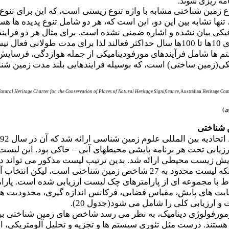
امه ریزی شوند.
وع زمین شناختی مشابه
با واژه تنوع زیستی است، که این برای تنو
ها تشابه بین این دو، این است که، هر دو شامل تنوع پدیده ها هس
کی بیان نشده و اشاره ضمنی نشده است. برای مثال هر دو فرایند 
هایی با چرخه های حیات گیاهی یا جانوری 10ها تا 100ها سال حداکثر فعالند لذ
م ها شامل فرآیندهای مورفودینامیکی از جمله هوازدگی، فرسایش و 
ی(زمین ساختی) است، که بوسیله فرایندهایی بلند مدت زمین شناسی
atural Heritage Charter for
the Conservation of Places of Natural Heritage Significance
, Australian Heritage Co
ی
)
 شناختی
ی علوم زمین شناسی ارائه شد که آن در سال 1992 میلادی بنیان نهاده شد. وظیفه گروه
زیابی تحت هر برنامه پایشی محیطهای آبی
–
خاکی بود. این لیست 
پایش زیست محیطی ارائه شد. بدین ترتیب لیست مذکور می تواند 
کاربرد مفیدی داشته باشد. بنابراین با اینکه لیست محدود به 27 ش
ط با مجموعه ای از پارامترهای چک لیست ارزیابی شده است. پارا
یت های پایش، مقیاس فضایی، فرکانس اندازه گیری، محدودیت های د
و ارزیابی کلی را شامل می شود(جدول 20).
مورفولوژی دینامیک، به نظر می رسد شاخص های زمین شناختی برای
تند. درست مثل تئوری سیستم ها و تجزیه و تحلیل آلومتریکی، ا