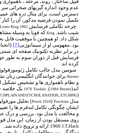
قبیل ساختار ، روند، مرحله ، ناهمواری و
عدم وجود اندازه گیریهای صحرائی سر ز
دسترس است، برای مثال
دره های عمیق
تکمیل نمودن فرضیه مذکور، آن را کنار گ
چرخه تکاملی فرسایش
Lester King 1962
شیب باشد.
که قویا به وسیله مشاه
King
شکل داد. او همچنین با موفقیت قابل ب
بود. مفهومی او از سیماتوژنی
[7]
)
انحنا
در برابر نظریه تکتونیک صفحه ای سنتی
فرسایش قبل از دوران سوم به طور جهان
کرده اند.
سومین مدل جالب تکامل ژئومورفولو
برای خوانندگان انگلیسی زبان ت
Bremer
و نظام ناهمواری ها و تشخیص تشکیل ای
اند(
).
یک خلاصه ج
1976
Twidale
1984
Bremer
,
(
TCHPLAIN AND ETCHOLANATION
ETCHING
مدل
(
) تحلیل مورفولو
Penck 1924
Penckian
ایشان چگونگی تکامل لندفرم ها را تعیین
و مخالفت با مدل بود. بررسی و درک جزئ
روی مستقل بودن از زمان، این مدل قویا
1960
ارائه و ترویج داده شد.
J.T.Hack
دوگانگی بین مطالعات تکاملی تاریخی و ژ