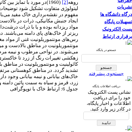
جغرافیا
روهه
[2]
(1960)در مورد با تمایز ب
نشریات
لیتولوژی متفاوت تشکیل شود توضیحات 
درگاه دانشگاه ها
ایجاد جنبش مکانیکی، ذرات در بالادست ع
تسهیلات پایگاه
مواد ریزدانه بوده و یا با ذرات درشت‌د
پست الکترونیک
ریزتر از خاک‌های پای دامنه می‌باشند
برقراری ارتباط
رس‌های مونتموریلونیت غنی از مواد مغ
مونتموریلونیت در مناطق بالادست و مر
جستجو در پایگاه
می‌شوند. در نواحی مرطوب و نیمه مرطو
زهکشی تغییرات رنگ از زرد تا خاکستری 
کائولینیت و مونتموریلونیت در مناطق ب
تشدید گردد. در مناطق کوهستانی مرتف
جستجوی پیشرفته
خاک‌های بیابانی و نیمه بیابانی وجود دا
زرد، قرمز و سیاه به سمت پائین دامنه و
دریافت اطلاعات پایگاه
جدول 6: ارتباط خاک با توپوگرافی
نشانی پست الکترونیک
خود را برای دریافت
اطلاعات و اخبار پایگاه،
در کادر زیر وارد کنید.