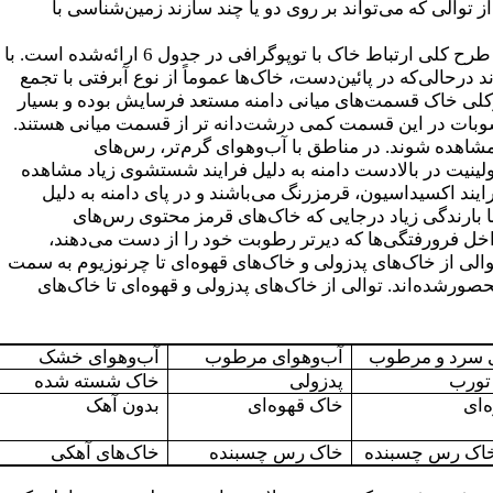
 از توالی که می‌تواند بر روی دو یا چند سازند زمین‌شناسی با
مفهوم در نقشه‌برداری خاک مفید می‌باشد زیرا آن اشاره به رابطه منظم خاک با توپوگرافی دارد. مثالی از طرح کلی ارتباط خاک با توپوگرافی در جدول 6 ارائه‌شده است. با
درحالی‌که در پائین‌دست، خاک‌ها عموماً از نوع آبرفتی با تجمع
ه‌طورکلی خاک قسمت‌های میانی دامنه مستعد فرسایش بوده و بسیار
رسوبات در این قسمت کمی درشت‌دانه تر از قسمت میانی هستند.
شاهده شوند. در مناطق با آب‌وهوای گرم‌تر، رس‌های
لینیت در بالادست دامنه به دلیل فرایند شستشوی زیاد مشاهده
د اکسیداسیون، قرمزرنگ می‌باشند و در پای دامنه به دلیل
ا بارندگی زیاد درجایی که خاک‌های قرمز محتوی رس‌های
اخل فرورفتگی‌ها که دیرتر رطوبت خود را از دست می‌دهند،
ی از خاک‌های پدزولی و خاک‌های قهوه‌ای تا چرنوزیوم به سمت
محصورشده‌اند. توالی از خاک‌های پدزولی و قهوه‌ای تا خاک‌های
ی سرد و مرطوب
آب‌وهوای مرطوب
آب‌وهوای خشک
ورب
پدزولی
خاک شسته شده
‌ای
خاک قهوه‌ای
بدون آهک
اک رس چسبنده
خاک رس چسبنده
خاک‌های آهکی