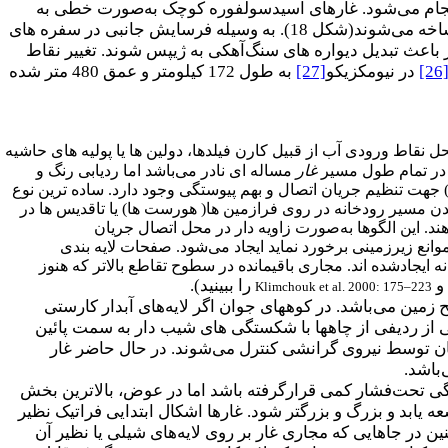
نجام می‌شود. غارهای اسیدسولفوره کوچک به‌صورت خطی به
سمت مظهر چشمه نمایان می‌شوند و غارهای اسیدسولفوریک بزرگ، در اطراف محل ورودی گاز، شاخه شاخه می‌شوند(شکل 18). به وسیله فرسایش جانبی در سفره های
 باعث تبدیل دیواره های سنگ‌آهکی به ژیپس شوند. تغییر نقاط
[26
در نیومکزیکو
[27]
به طول 172 کیلومتر و عمق 480 متر شده
ل نقاط ورودی آب از قبیل کارن فیلدها، دولین ها یا پولیه های حاشیه
 در تمام طول مسیر
غار
مساله ای نادر می‌باشد اما ردیابی رنگ و
) جهت تنظیم جریان اتصال و بهم پیوستگی وجود دارد. ساده ترین نوع
شدن مسیر رودخانه در روی فرازمین ها( هورست ها) یا تاقدیس ها در
ند. این الگوها به‌صورت زاویه دار در محل اتصال جریان
نع زیرزمینی برخورد نماید ایجاد می‌شود. صفحات لایه بندی
ه ایجادشده اند. مجاری باقیمانده در سطوح تقاطع بالاتر که هنوز
و
را ببینید).
Klimchouk et al. 2000: 175–223
ین می‌باشد. در کوههای جوان اگر لایه‌های آبدار کارستی
 از ردیفی از چاهها با شکستگی های شیب دار به سمت پائین
جریان توسط نیروی گرانشی کنترل می‌شوند. در حال حاضر غار
ی تحت‌فشار کمی قرارگرفته باشد اما در عوض، بالاترین بخش
 یابد و بزرگ و بزرگتر شود. غارها اشکال ابتدایی فراتیک نظیر
در جاهایی که مجاری غار بر روی لایه‌های شیلی یا نظیر آن