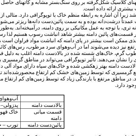
ین کاته­نای کلاسیک شکل‌گرفته بر روی سنگ‌بستر مشابه و کاته­نای حاصل
بیشتری ارائه داده است.
مدتاً درشت‌دانه بوده و به سمت پائین‌دست دانه‌ها ریزتر می‌شوند 
انه تری، با توجه به عمل مکانیکی بر روی دامنه، درآمیخته‌اند. ب
. در قسمت‌های پائین دامنه بیشتر شاهد انباشت رسوب هستیم لذا 
ذی ممکن است بیشتر در پای دامنه که انباشت مواد فراوان است م
تفع نیز دیده می‌شوند اما در آب‌وهوای سرد مرطوب، رس‌های کائو
ب گرم، خاک‌های شسته شده در بالادست دامنه اغلب به دلیل فراین
را نشان می‌دهند. تأثیر توپوگرافی می‌تواند در مناطق گرمسیری ب
الادست دامنه بهتر زهکشی شده و خاک‌های سیاه دارای مواد آلی د
ع گرمسیری که توسط زمین‌های خشک کم ارتفاع محصورشده‌اند توال
رد. در مناطق مرتفع با بارندگی زیاد که توسط زمین‌های کم ارتفاع 
جود دارد.
آب‌وهوا
بالادست دامنه
پدزولی
–
ت
قسمت میانی
خاک قهوه
دامنه
پائین‌دست دامنه
تورب
–
خ