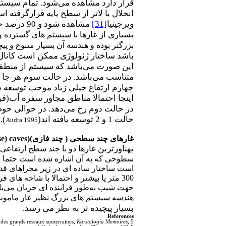
قرار دارد مشاهده می‌شود. تمام سیستم
انحلال با لاتر از سطح پایه قرارگرفته 
ویرجینیا
[31]
مشاهده شود و
90 درصد حجم چنین غار
بسیاری از غار
ها با سیستم های گسترده و
بزرگتر بوده و هندسه آن بسیار متنوع و پی
باشد ساختار ژئولوژی ممکن است کانال ها
این صورت می‌باشد که سیستم از منطقه
متناسب می‌باشد. در حالت سوم هر جا در
چهارم ارتفاع خیلی زیاد موجب توسعه در
در حالت دوم رخ می‌دهد. در حوالی حوض
حالت 1 و 2 توسعه یافته اند(
).
Audra 1995
غار
های چند سطحی ( چند
فازی)(
se) caves
پهناورترین غار
ها دو یا چند سطح ارتفاعی 
سطوحی که به آن اشاره شده است حتما بای
300 متر یا بیشتر و احتمالا با شاخه ه
جهت شیب به‌طور فزاینده ای جریان می‌یا
هندسه سیستم های بزرگ نظیر غار مامو
بسیار پیچیده تر به نظر می رسد.
References
 des grands reseaux souterraines,
Karstologia Memoires
, 5.