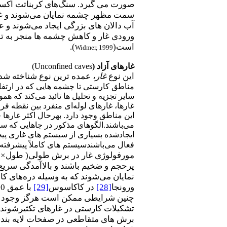
صورت می گیرد. سنگ‌های کربناتت اکسی
آب دالان های بزرگی ایجاد می‌شوند و ع
ورودی غار و کاهش چشمه ها منجر به ت
است(
).
Widmer, 1999
غار
های آزاد (
Unconfined caves
)
این نوع
غار
، عمده ترین نوع شناخته شد
مناطق کارستی تا چشمه هایی که در ارتفاع
سایر تجزیه و تحلیل ها تائید می‌کند که 
غارها، غارهای لوله‌ای منفرد بین نقطه فر
این مناطق وجود دارد. بهرحال اکثر غارها 
می‌باشند.الگوهای مذکور در جاهایی که سر
ایجادشده بسیاری از سیستم های غاری پیچید
فعال می‌باشندسیستم های کاملاً پیشرفته 
مورفولوژی غار در برش طولی( طول× عمق
پرحجم و ضخیم باشند و بالاآمدگی سریع
نمایان می‌شوند که به وسیله دره‌های کا
ورونجا
[28]
در کاکاسوس
[29]
با عمق 1710- متر پائین تر از سطح دریاها، نمونه جالبی برای این وضعیت می‌باشد.
چنین شرایطی ممکن است هرگز وجود ندا
تشکیلات کارستی در غارهای تکثیرشونده 
برش های متقاطعی در صفحات لایه بندی ر