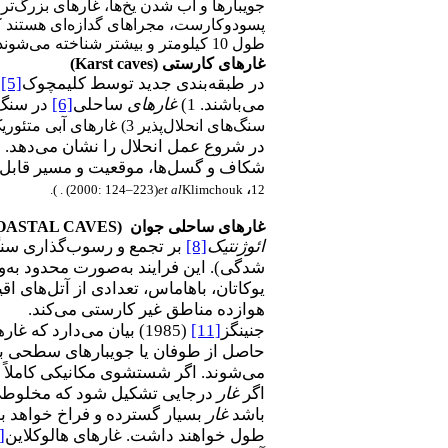
جویبارها و آب شدن یخ‌ها، غارهای بزرگ‌تری
پسودوکارست، مجراهای گدازه‌ای هستند که 
طول 10 کیلومتر و بیشتر شناخته می‌شوند(
غار
های کارستی
(Karst caves)
در طبقه‌بندی جدید توسط کلیمچوک
[5]
و
می‌باشند. 1)
غارهای
ساحلی
[6]
در سنگ‌ه
سنگ‌های انحلال‌پذیر 3) غار
های آبی متئوری
شکاف و گسل‌ها، موقعیت و مسیر قابل
،
).
. (2000: 124–223)
et al
Klimchouk
12
غار
های ساحلی جوان (
OASTAL CAVES
ائوژنتیک
[8]
بر تجمع و رسوب‌گذاری سن
شدگی). این فرایند به‌صورت محدود به‌
یوکاتان، باهاماس، تعدادی از آتل‌های اق
هوازده مناطق غیر کارستی می‌کند.
جنینگز
[11]
(1985) بیان می‌دارد که غارهای سینژنتیک
حاصل از طوفان یا جویبارهای سطحی ب
می‌شوند. اگر شستشوی مکانیکی کاملاً 
اگر
غار
درجایی تشکیل شود که مخلوطی ا
باشد
غار
طول خواهند داشت. غارهای هالوکلاین
]