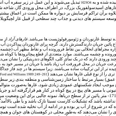
ده شده و به
تبدیل می‌شوند و این عمل در زیر سفره آب ا
H2SO4
لاوه برآن تراکم فرسایش بر دیواره ها ممکن است در اعماق بیشتر
وسعه سیستم های دیدنی و جذاب چند سطحی از قبیل غار لچیگویلا
]
ه توسط غار
نوردان و ژئومورفولوژیست ها می‌باشد.
غارهای آزاد
از مح
 پائین جریان دارندگسترش دارند. گرچه برای غار
نوردان پیداکردن آب
همواره مجراهای انحلالی بین نقاط فرورونده آب و نقاط مظهر آب (چشمه
ورونده و چشمه می‌باشند. موارد متعددی از قطع پیچانرودها یا کوتاه 
چند ورودی دارند که در یک نمای کلی، الگوهای دندریتیکی را نشان می‌ده
عت جریان در محل فرورفت آب زیاد باشد یا جریان در مسیر خود به موا
ه تر از این ترکیبات ساده می‌باشند. زیرا سیستم ها در چند فاز جداگان
(
تری را از نوع قبلی غارها نشان می‌دهند
Ford and Williams 1989:249–261
) بسیار مرتبط با ساختار زمین‌شناسی و منطقه بندی زیر سطح زم
 موجب ایجاد شکستهای عمودی زیادی شود، غارها به‌صورت متوالی
نیونی با مسیر های پیچ در پیچ کوتاه در کنار هم قرارگرفته اند و 
شته باشد که تشکیلات کارست نسبتا نازک باشد و یا طی بالاآمدگ
که در شروع از آب پر بوده و در ادامه از آب تخلیه شده است توسعه
ا نشان می‌دهند که به‌طور محلی در کوهستان های جوان و همچنین 