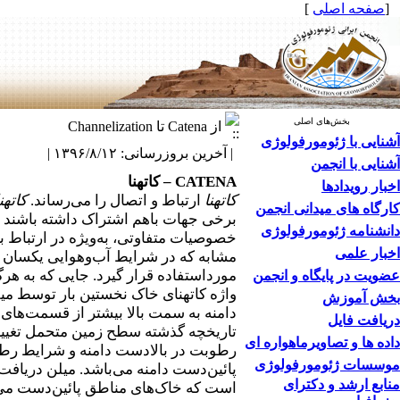
[
صفحه اصلی
]
بخش‌های اصلی
از Catena تا Channelization
آشنایی با ژئومورفولوژی
| آخرین بروزرسانی: ۱۳۹۶/۸/۱۲ |
آشنایی با انجمن
CATENA
–
کاته­نا
اخبار رویدادها
کاته­نا
ارتباط و اتصال را می‌رساند.
کاته­ن
کارگاه های میدانی انجمن
برخی جهات باهم اشتراک داشته باشند به
دانشنامه ژئومورفولوژی
خصوصیات متفاوتی، به‌ویژه در ارتباط با
اخبار علمی
مشابه که در شرایط آب‌وهوایی یکسان ایج
مورداستفاده قرار گیرد. جایی که به هرگو
عضویت در پایگاه و انجمن
واژه کاته­نای
خاک نخستین بار توسط می
بخش آموزش
دامنه به سمت بالا بیشتر از قسمت‌های 
دریافت فایل
تاریخچه گذشته سطح زمین متحمل تغییر
داده ها و تصاویرماهواره ای
رطوبت در بالادست دامنه و شرایط رطوب
موسسات ژئومورفولوژی
پائین‌دست دامنه می‌باشد. میلن دریافت
منابع ارشد و دکترای
است که خاک‌های مناطق پائین‌دست می‌ب