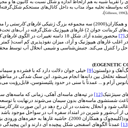
 را تقریباً شبیه به هم ازلحاظ اندازه و شکل نسبت به کانیون ها و مجر
به‌واسطه تخلیه مواد مذاب به داخل کانال‌های مستحکم شکل‌گرفته‌ان
).
Gillieson, 1996
 همکاران(2000) سه مجموعه بزرگ ژنتیکی
غارهای کارستی
را مش
ای کربناتت جوان 2) غار
های هیپوژنیک شکل‌گرفته در آب‌های تحت‌فش
[7]
محصورنشده آزاد. شکل 18 دامنه تغییرات در الگوی
غارهای ک
ک
‌حل را کنترل می‌کند. جنبش‌شناسی و شیمی انحلال آب توسط مح
)
EOGENETIC C
گ‌آهک و دولستون
[9]
خیلی جوان دلالت دارد که با فشرده و سیمانی 
واسطه تخلخل بین دانه‌ها انجام می‌شود. این سنگ شدگی در مناط
یانوس آرام و ... عمدتاً با سنی در حدود پلئیستوسن، قابل‌رؤیت می
[12]
در تپه‌های ماسه‌ای آهکی، زمانی که ماسه‌های
اعث شستشوی ماسه‌های بدون سیمان می‌شوند درنهایت با توسعه
غالب شود و انحلال به‌شدت در آن رخ دهد در این صورت
غار کارست
ز آب‌شور و شیرین در امتداد سفره آب در سواحل موجود باشد یا
بسیار گسترده و فراخ خواهد بود(کلیمچوک و همکاران 2000). 
[13
عمدتاً الگوهای اسفنجی شکل پیچیده ای دارند و این پیچیدگی د