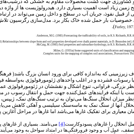
ضی و کشاورزی جهت کشت محصولات مقاوم به خشکی که درشیب‌های 
مین زیاد است اهمیت بسیاری دارد. هیدرولوژیست ها از واژه در 
ی از قبیل نفوذ، جریان آب در سطح و داخل زمین می‌تواند در ارت
ش‌بینی خصوصیات بار حمل شده خاک بکار برد. مدل‌سازی رگرسیون تلا
).
Furley, 197
Anderson, M.G. (1985) Forecasting the trafficability of soils, in K.S. Richards, R.R. A
71) Relationships between slope form and soil properties developed over chalk parent materials, in D. Brunsden (ed.)
McCaig, M. (1985) Soil properties and subsurface hydrology, in K.S. Richards, R.R. A
Milne, G. (1935a) Some suggested units of classification and mapping, 
Transactions Thi
زیرزمینی که به‌اندازه کافی برای ورود انسان بزرگ باشد( فرهن
ا رسوبات فشرده و در اغلب واحدهای ژئومورفولوژی به‌واسطه فرای
ظر بزرگی، فراوانی، تنوع اشکال و نقششان در ژئومورفولوژی عمو
 است یا اینکه فرایندهای عمل‌کننده جهت حمل و انتقال رسوب در م
ازنظر میزان انحلال سنگ‌ها می‌توان به ترتیب سنگ‌های نمک، ژیپس،
لال آنها از سنگ نمک به ماسه‌سنگ سیلیسی و آهکی کاهش می‌یابد.
ن معیاری برای تفکیک غارها می‌باشد اما غارها در مراحل آغازین پ
ل انحلال را غار
[4]
می‌نامند. بسیاری از غار
های پسودوکارست
های پ
ف، عمل آب و وجود فرورفتگی‌ها در امتداد سواحل به وجود می‌آیند.