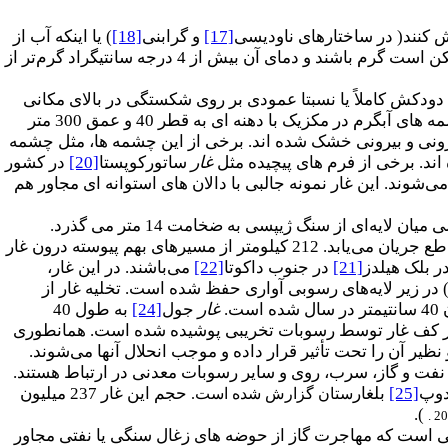
 کنند( در ساختارهای ناودیسی
[17]
و گرابنی
[18]
) یا اینکه آب از
طبقات زیرین، در اکیفرهای بدون کارست به داخل سنگ‌های کارستی بالایی تزریق شود. آب‌های مذکور ممکن است گرم باشند و دمای آن بیش از 4 درجه سانتیگراد گرم‌تر از
ودکش کاملاً یا نسبتا عمودی بر روی شکستگی در بالای مکانی
که آب به‌صورت چشمه یا داخل لایه‌های بسیار متخلخل جریان دارد، نمایان می‌شود. نمونه بارز فعال از چشمه های آبگرم در مکزیک با دهنه ای به قطر 40 و عمق 300 متر
 درونی و بیرونی خشک شده اند. برخی از این چشمه ها، مثل چشمه
ند. برخی از فرم های پیچیده مثل
غار
ساتورکوپستا
[20]
در کشور
شوند. این غار نمونه جالبی با دالان های استوانه ای مجاور هم
غارها با شبکه ای از درز و شکاف (شکل 18) بیشتر متداول می‌باشند. در غرب اوکراین آب‌های متئوریک محلی میان لایه‌ای از سنگ ژیپسی به ضخامت 14 متر می گذرد.
آکیفرهای ایجادشده در شن و ماسه در مسیری با درز و شکاف های مارپیچی در هر 2 تا 5 متر به‌صورت متقاطع جریان می‌یابد. 212 کیلومتر از مسیرهای بهم پیوسته درون غار
ر بلک هیلدز
[21]
در جنوب داکوتا
[22]
می‌باشند. در این غار،
د) در زیر لایه‌های رسوبی آواری حفظ شده است. تخلیه غار از
 است.
غار
جول
[24]
به طول 40
ه است. نقشه‌برداری 200 کیلومتر از مسیر غار نشان می‌دهد که 20-10 سانتیمتر از کف غار توسط رسوبات تخریبی پوشیده شده است. همانطوری
ر آن را تحت تأثیر قرار داده و موجب انحلال آنها می‌شوند.
 نفت و گاز، سرب، روی و سایر رسوبات معدنی در ارتباط هستند.
دوپ
[25]
بلغار
حجم این غار 237 میلیون
ستان گزارش شده است.
).
. 2
یی است که مهاجرت گاز از حوضه های زغال سنگی یا نفتی مجاور