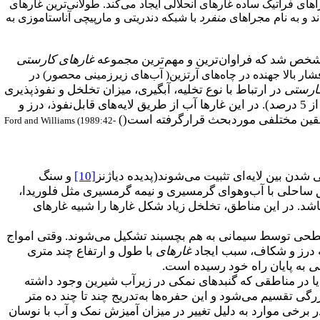
اهای فراتیک ساده غارهای انحلالی ایجاد می‌کند. طولانی‌ترین غارهای
د و به نام مجراهای
منفرد
با شبکه دندریتی و مارپیچی آناستاموزی به
خص شد که فراوان‌ترین و مهم‌ترین مجموعه
غارهای کارستی
ار بالا جهنده در چاه‌های آرتزین( آب‌های زیرزمینی محصور) در
ارستی
در ارتباط با نوع تخلیه، آبگیری، میزان تخلخل و نفوذپذیری
در شروع عمل انحلال را نشان می‌دهد. در اغلب غارهای هیپوژنیک و آزاد، میزان نفوذپذیری کم است( کمتر از 5 درصد). در این غارها آب از طریق لایه‌های قابل‌نفوذ، درز و
ققین مختلفی موردبحث قرارگرفته است(
(
Ford and Williams (1989:42-
شدن بین لایه‌ای تثبیت می‌شوند(پدیده دیاژنز
[10]
و سنگ
ق ساحلی با آب‌وهوای گرمسیری و نیمه گرمسیری مثل فلوریدا،
‌باشد. در این مناطق، تخلخل زیاد شکل غارها را شبیه غارهای
 سطحی توسط سیمانی به هم بچسبند تشکیل می‌شوند. وقتی امواج
 درز و شکاف، سبب ایجاد
غارهای
با طول و ارتفاع چند متری
ی
به پایان راه خود رسیده است.
 در مناطقی که گنبدهای نمکی در زیرآب شیرین وجود داشته
حاشیه غارها به حفره‌های ورودی بزرگی تقسیم می‌شود و این حفره‌ها به‌تدریج چند تا چند ده متر
ر برخی موارد به دلیل تغییر در میزان آمیزش نمک و آب با نوسان