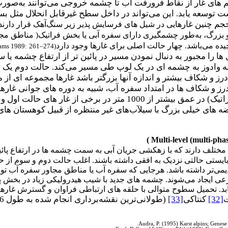
 های غار از نقاط فرورفت آب تا چشمه خروجی می‌توانند به‌صورت ی
است توسعه یابد. این می‌تواند در داخل سطح غیرقابل انحلال مثل ب
هایی در شیل های فرسایش پذیر زیر سنگ‌آهک قرار دارند.
 بزرگ، به‌طور چشمگیری دارای سفره آبی یا بخش فراتیک( مناطق مجا
چیده می‌باشد. چهار حالت اصلی برای غارها وجود دارد
iams 1989:
261–274
(
 را مجبور به دنبال نمودن مسیر در پائین تر از ارتفاع چشمه یا س
 وادوز به چشمه ای در یک لوپ طی مسیر می‌کند. حالت دوم یک تو
ز و شکاف بیشتر و اندازه آنها بزرگتر باشد غارها مجموعه ای از 
ز و شکاف ها در امتداد سفره آب، شبیه به دوره های جوانی غارها
ه های خیلی بزرگ با سیلآب‌های غیر منتظره از قبیل کوهستان های
)
Multi-level (multi-pha
مختلف دارند که با زهکشی جریان آبی به سمت چشمه ها در ارتفاع پائین
ستی حالتی نزدیک به افقی داشته باشند. اغلب حالت دوم و سوم از حال
ای فرعی ایجاد می‌شوند. چشمه های جدید با شیب هیدرولیکی زیاد در بخش پ
بد. تحمیل سطوح متوالی با حلقه های ارتباطی فراوان و گسترش غارهای
[32]
کنتاکی
[33]
ت
Audra, P. (1995) Karst alpins; Genese