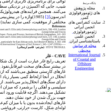
توالی برای برنامه‌ریزی کاربری ارا
پایگاه مرتبط
شیب، جایی که اکسیژن در نزدیکی سطح ز
مجله پژوهش
می‌کنند. همچنین فرایندهای هیدرولوژیک
های ژئومورفولوژی
اندرسون
[3]
(1985)واژه را در پی
کمی
مختلفی از موفقیت، کمی سازی نماید(
سایت
کنفرانس های
1
References
انجمن ایرانی
rnett and S. Ellis (eds)
Geomorphology and Soils
, 396–416, London:
ژئومورفولوژی
George Allen and Unwin.
Slopes: Form and Process
, Institute of British Geographers, 141–163.
انجمن علمی
rnett and S. Ellis (eds)
Geomorphology and Soils
, 121–140, London:
George Allen and Unwin.
باستانشناسی ایران
particularly for East African soils,
Soil Research
Berlin, 4, 183–198.
rd International Congress of Soil Science
1, 345–1,347.
——(1935b) Complex units for the mapping of complex soil associations,
مجله فرسایش
(مترجم: قاسم لرستانی)
STEVE TRUDGILL
محیطی
International Journal
CAVE
- غار
of Coastal and
تعریف رایج
غار
عبارت است از یک شکاف 
Offshore
در بیشتر سنگ‌های سخت غیرقابل‌نفوذ ی
Engineering
غارهای کارستی منطبق می‌باشند که ازن
انحلال در آنجا ازلحاظ کمی بسیار زیاد
دارای سنگ‌های انحلال‌پذیر می‌باشند. 
سیلیسی و آهکی را برشمرد که میزان انح
تشکیل می‌دهند. اگرچه قابلیت ورود انسا
جهت بزرگ شدن از خود نشان دهند.
غاره
ای ایجادشده بدون یا با میزان کم‌عم
لوله‌ای شکل، کارست حرارتی، فروپاشی سق