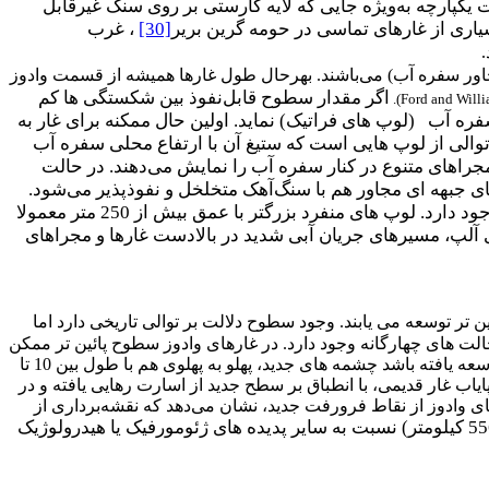
کپارچه به‌ویژه جایی که لایه کارستی بر روی سنگ غیرقابل
سیاری از غارهای تماسی در حومه گرین بریر
[30]
، غرب
ور سفره آب) می‌باشند. بهرحال طول غار
ها همیشه از قسمت وادوز
اگر مقدار سطوح قابل‌نفوذ بین شکستگی ها کم
).
Ford and Will
فره آب (لوپ های فراتیک) نماید. اولین حال ممکنه برای غار به
الی از لوپ هایی است که ستیغ آن با ارتفاع محلی سفره آب
مجراهای متنوع در کنار سفره آب را نمایش می‌دهند. در حالت
ی جبهه ای مجاور هم با سنگ‌آهک متخلخل و نفوذپذیر می‌شود.
اینجا احتمالا مناطق مجاور سفره آب(فراتیک) در عمق بیشتر از 1000 متر در برخی از غار های حالت اول وجود دارد. لوپ های منفرد بزرگتر با عمق بیش از 250 متر معمولا
 آلپ، مسیرهای جریان آبی شدید در بالادست غارها و مجراهای
 تر توسعه می یابند. وجود سطوح دلالت بر توالی تاریخی دارد اما
ت های چهارگانه وجود دارد. در غار
های وادوز سطوح پائین تر ممکن
است ساختار ساده ای در زیر مجراهای قدیمی‌تر داشته باشد. هرجایی که سفره آب یا مناطق مجاور سفره آب توسعه یافته باشد چشمه های جدید، پهلو به پهلوی هم با طول بین 10 تا
ایاب غار قدیمی، با انطباق بر سطح جدید از اسارت رهایی یافته و در
 وادوز از نقاط فرورفت جدید، نشان می‌دهد که نقشه‌برداری از
(طولانی‌ترین نقشه‌برداری انجام شده به طول 556 کیلومتر) نسبت به سایر پدیده های ژئومورفیک یا هیدرولوژیک