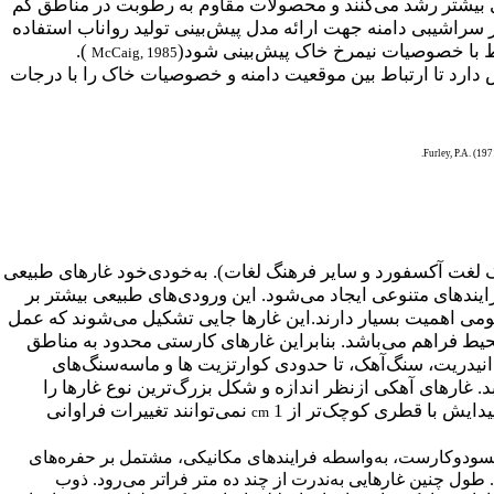
بیشتر رشد می‌کنند و محصولات مقاوم به رطوبت در مناطق کم
سراشیبی دامنه جهت ارائه مدل پیش‌بینی تولید رواناب استفاده
باط با خصوصیات نیمرخ خاک پیش‌بینی شود(
).
McCaig, 1985
ش دارد تا ارتباط بین موقعیت دامنه و خصوصیات خاک را با درجات
Furley, P.A. (19
گ لغت آکسفورد و سایر فرهنگ لغات). به‌خودی‌خود غارهای طبیعی
ندهای متنوعی ایجاد می‌شود. این ورودی‌های طبیعی بیشتر بر
می اهمیت بسیار دارند.این غارها جایی تشکیل می‌شوند که عمل
حیط فراهم می‌باشد. بنابراین غارهای کارستی محدود به مناطق
 انیدریت، سنگ‌آهک، تا حدودی کوارتزیت ها و ماسه‌سنگ‌های
 غارهای آهکی ازنظر اندازه و شکل بزرگ‌ترین نوع غارها را
یدایش با قطری کوچک‌تر از 1
نمی‌توانند تغییرات فراوانی
cm
سودوکارست، به‌واسطه فرایندهای مکانیکی، مشتمل بر حفره‌های
 طول چنین غار
هایی به‌ندرت از چند ده متر فراتر می‌رود. ذوب