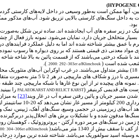
)
HYPOGENE 
، آبها ممکن است به‌طور وسیعی در داخل لایه‌های کارستی گردش
ود.
یک در زیر سفره های آب ایجادشده اند. ساده ترین شکل به‌صورت د
رم با عمق بیشتر شناخته شده اند اما به دلیل عملکرد فرایندهای
 مواد معدنی ذی قیمتی هستند که بر روی دیواره ها رسوب نموده ا
با شبکه درختی می‌باشند که از قسمت پائین به بالا شاخه شاخه می‌
نشعب شده است (
).
. 2000: 292–303
et al
Klimchouk
مونه های پیچیده تر از این نوع غارها با شبکه مارپیچی چند طبقه د
ست های قدیمی کربنیفر (
را ببینی
PALAEOKARST AND RELICT KARST
دن مسیر جریان و پائین رفتن سفره آب در غار ویند
[23]
به میزان 40 سانتیمتر در سال شده
کیلومتر، کاملاً خشک شد
 آب‌های زیرزمینی در حجمی وسیع، سنگ‌های آهک، ژیپس، نمک و نظی
نگ‌ها مدفون شده و با تشکیلات برش های انحلال‌پذیر دربرگیرنده
زمین در سنگ‌های مرمر دوره آرکئن - پروتروزوئیک ، کوهستان رو
قف بیش از 1340 متر می‌باشد(
000: 304–306
et al
Klimchouk
به وسیله اسید سولفوریک می‌باشد. شناخته شده ترین موارد درجا