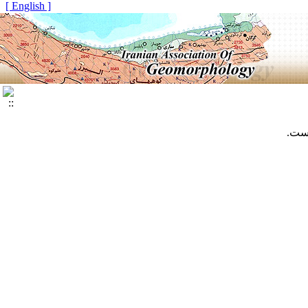
[ English ]
است.