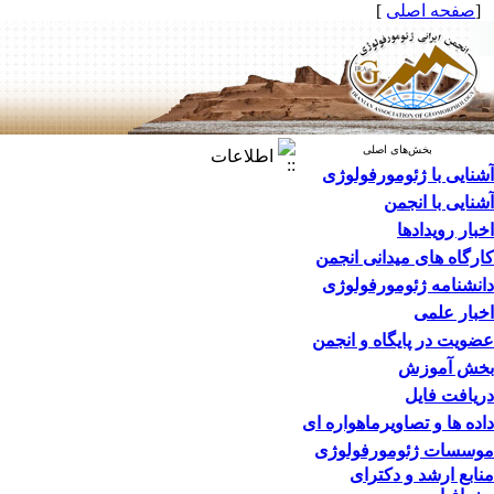
[
صفحه اصلی
]
بخش‌های اصلی
اطلاعات
آشنایی با ژئومورفولوژی
آشنایی با انجمن
اخبار رویدادها
کارگاه های میدانی انجمن
دانشنامه ژئومورفولوژی
اخبار علمی
عضویت در پایگاه و انجمن
بخش آموزش
دریافت فایل
داده ها و تصاویرماهواره ای
موسسات ژئومورفولوژی
منابع ارشد و دکترای