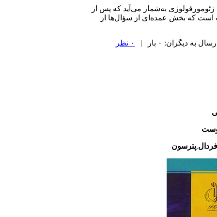
 ژئومورفولوژی به‌شمار می‌آید که پس از
 است که بخش عمده‌ای از سؤال‌ها از
 به دیگران: ۰ بار |
۰ نظر
ی
ست
ردال
.
پترسون