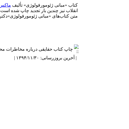
کتاب «مبانی ژئومورفولوژی» تألیف
ماکس 
انقلاب نیز چندین بار تجدید چاپ شده است
متن کتاب‌های «مبانی ژئومورفولوژی»دکتر
چاپ کتاب حقایقی درباره مخاطرات م
| آخرین بروزرسانی: ۱۳۹۴/۱۱/۳۰ |