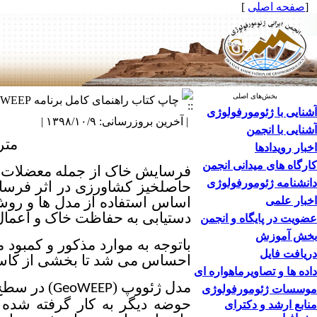
[
صفحه اصلی
]
بخش‌های اصلی
چاپ کتاب راهنمای کامل برنامه Geo WEEP در محیط Arc GIS
آشنایی با ژئومورفولوژی
| آخرین بروزرسانی: ۱۳۹۸/۱۰/۹ |
آشنایی با انجمن
متر
اخبار رویدادها
کارگاه های میدانی انجمن
فرسایش خاک از جمله معضلات م
دانشنامه ژئومورفولوژی
حاصلخیز کشاورزی در اثر فرسای
اساس استفاده از مدل ها و روش
اخبار علمی
دستیابی به حفاظت خاک و اعمال
عضویت در پایگاه و انجمن
بخش آموزش
باتوجه به موارد مذکور و کمبود
دریافت فایل
احساس می شد تا بخشی از کاستی
داده ها و تصاویرماهواره ای
مدل ژئووپ (
) در سطح
GeoWEEP
موسسات ژئومورفولوژی
حوضه دیگر به کار گرفته شده 
منابع ارشد و دکترای