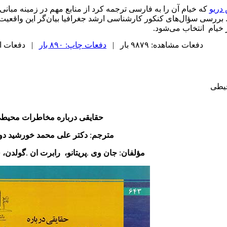
دریو
که خیام آن را به فارسی ترجمه کرد از منابع مهم در زمینه مبانی
. بررسی سؤال‌های کنکور کارشناسی ارشد جغرافیا بیان‌گر این واقعیت
 خیام انتخاب می‌شود.
دفعات مشاهده: ۹۸۷۹ بار |
دفعات چاپ: ۸۹۰ بار
| دفعات ارسال
حیطی
حقایقی
درباره
مخاطرات
محیط
مترجم
:
دکتر
علی
محمد
خورشید
دو
مؤلفان
:
جان
وی
.
پریتانو،
رابرت
ان
.
گولدن،
ف