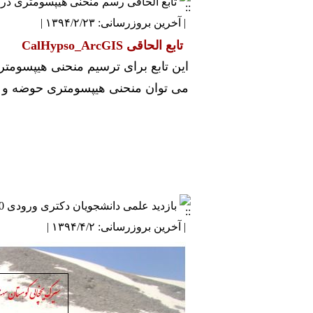
تابع الحاقی رسم منحنی هیپسومتری در محیط ARC GIS ، خبر:
| آخرین بروزرسانی: ۱۳۹۴/۲/۲۳ |
تابع الحاقی CalHypso_ArcGIS
این تابع برای ترسیم منحنی هیپسومتر
می توان منحنی هیپسومتری حوضه و یا
بازدید علمی دانشجویان دکتری ورودی 90، 93 از سیرک یخچالی کوهستان سهند به سرپرستی دکتر رضایی مقدم 94/03/20، خبر از اندریانی
| آخرین بروزرسانی: ۱۳۹۴/۴/۲ |