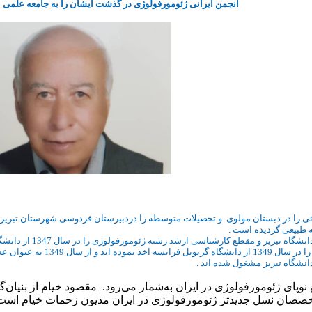
انجمن ایرانی ژئومورفولوژی در گذشت ایشان را به جامعه علمی 
 به عنوان عضو هیئت علمی
انشگاه تبریز مشغول شده اند .
وپای ژئومورفولوژی در ایران به‌شمار می‌رود. مقصود خیام از بنیان‌گ
صصان نسل جدیدتر ژئومورفولوژی در ایران مدیون زحمات خیام است