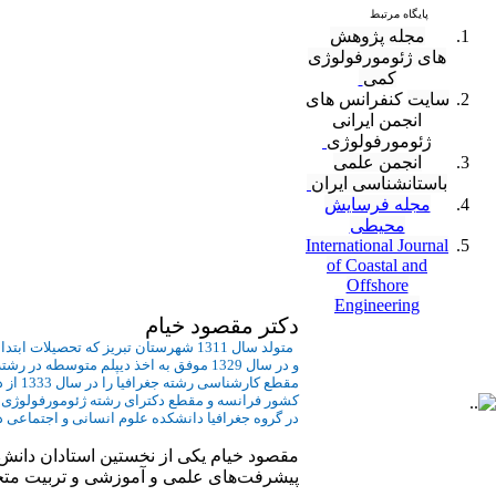
پایگاه مرتبط
مجله پژوهش
های ژئومورفولوژی
کمی
سایت
کنفرانس های
انجمن ایرانی
ژئومورفولوژی
انجمن علمی
باستانشناسی ایران
مجله فرسایش
محیطی
International Journal
of Coastal and
Offshore
Engineering
دکتر مقصود خیام
متولد سال 1311 شهرستان تبریز که تحصیلات ابتدائی را در دبستان مولوی و تحصیلات متوسطه را دردبیرستان فردوسی شهرستان تبریز به پایان رسانده
و در سال 1329 موفق به اخذ دیپلم متوسطه در رشته طبیعی گردیده است .
مقطع کارشناسی رشته جغرافیا را در سال 1333 از دانشگاه تبریز و مقطع کارشناسی ارشد رشته ژئومورفولوژی را در سال 1347 از دانشگاه گرنویل
کشور فرانسه و مقطع دکترای رشته ژئومورفولوژی را در سال 1349 از دانشگاه گرنویل فرانسه اخذ نموده اند و از سال 1349
در گروه جغرافیا دانشکده علوم انسانی و اجتماعی د
مقصود خیام یکی از نخستین استادان دانش ن
پیشرفت‌های علمی و آموزشی و تربیت متخ