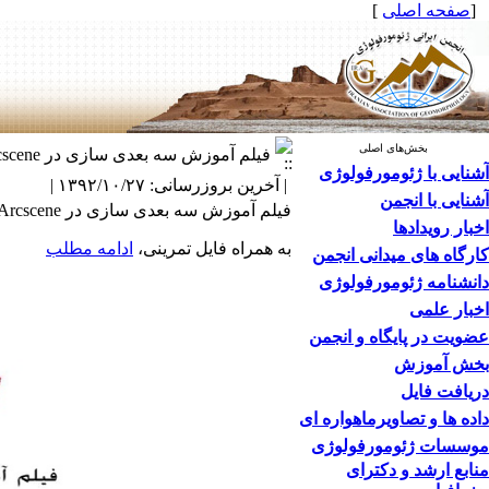
[
صفحه اصلی
]
بخش‌های اصلی
فیلم آموزش سه بعدی سازی در Arcscene ، بیست و هفت دی ماه 1392، خبر از زهرا رنجبر
آشنایی با ژئومورفولوژی
| آخرین بروزرسانی: ۱۳۹۲/۱۰/۲۷ |
آشنایی با انجمن
فیلم آموزش سه بعدی سازی در Arcscene ،
اخبار رویدادها
به همراه فایل تمرینی،
ادامه مطلب
کارگاه های میدانی انجمن
دانشنامه ژئومورفولوژی
اخبار علمی
عضویت در پایگاه و انجمن
بخش آموزش
دریافت فایل
داده ها و تصاویرماهواره ای
موسسات ژئومورفولوژی
منابع ارشد و دکترای